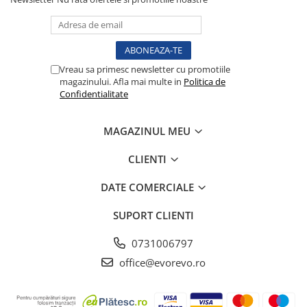
Testare reflexe
Lampi cu infrarosu
Electroencefalografe
Vreau sa primesc newsletter cu promotiile
Colposcoape
magazinului. Afla mai multe in
Politica de
Osteodensitometre
Confidentialitate
Stetoscoape
Tensiometre
MAGAZINUL MEU
Oftalmoscoape
CLIENTI
Otoscoape
Ingrijirea sanatatii
DATE COMERCIALE
Aparate apnee
SUPORT CLIENTI
Aparate aerosoli
Aparate masaj
0731006797
Cantare
office@evorevo.ro
Glucometre
Ingrijire personala
Perne si paturi electrice