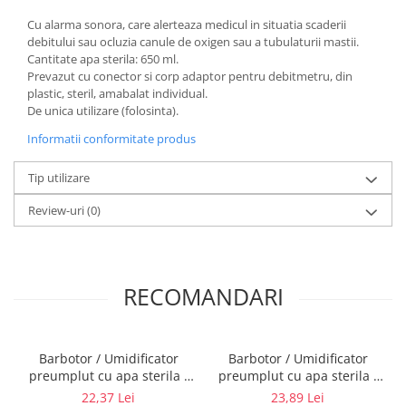
Electrocautere
Cu alarma sonora, care alerteaza medicul in situatia scaderii
debitului sau ocluzia canule de oxigen sau a tubulaturii mastii.
Radiocautere
Cantitate apa sterila: 650 ml.
Aspiratoare de fum
Prevazut cu conector si corp adaptor pentru debitmetru, din
Criocautere
plastic, steril, amabalat individual.
De unica utilizare (folosinta).
Consumabile medicale si Accesorii
Informatii conformitate produs
cutii medicamente
Electrozi
Tip utilizare
Hartie
Review-uri
(0)
Accesorii pentru perfuzie
Geluri
Filtre antibacteriene si antivirale
Garouri
RECOMANDARI
Ochelari de protectie
Gel ECO
Cabluri EKG (10 fire)
Barbotor / Umidificator
Barbotor / Umidificator
preumplut cu apa sterila -
preumplut cu apa sterila -
Electrozi ECG / EKG
550 ml - Amsino
AquaPak 340 ml - Hudson
22,37 Lei
23,89 Lei
Sonde TOCO