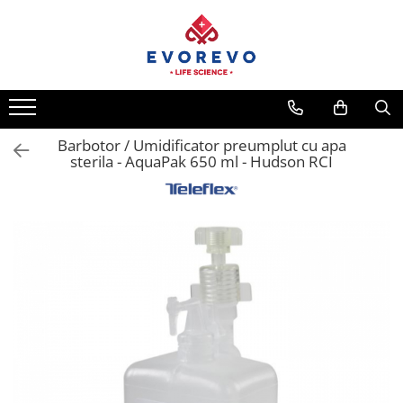
Toate Produsele
Medical
Nebulizatoare
Barbotor / Umidificator preumplut cu apa
Concentratoare oxigen
sterila - AquaPak 650 ml - Hudson RCI
Dopplere
Pulsoximetrie
Senzori SpO2
Pulsoximetre
Cabluri extensie
Capnometre
Lampi operatie
Negatoscoape
Holter EKG