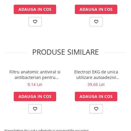
RCI
Sonde US
ADAUGA IN COS
ADAUGA IN COS
Vase
Spirometrie
Turbine
Spirometre
Filtre antibacteriene
PRODUSE SIMILARE
Piese bucale
Alte dispozitive respiratorii
Clesti nazali
Filtru anatomic antiviral si
Electrozi EKG de unica
Investigare si diagnostic
antibacterian pentru
utilizare autoadezivi
spirometrie – int. Ø 27,5mm
36x40mm cu capsa, pachet
9,14 Lei
39,66 Lei
Dermatoscoape
x ext. Ø 30,0mm
100 buc.
Audiometre
ADAUGA IN COS
ADAUGA IN COS
Laringoscoape
Oglinzi/Lampi frontale
Diapazon
Set ORL/Oftalmo
Lampi examinare
Newsletter
Nu rata ofertele si promotiile noastre