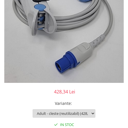
Injectomate
CPAP si AUTOCPAP
Instrumentar
Instalatii gaze medicinale
Oxigenatoare
Statii gaze medicinale
Prize gaze medicinale
Regulatoare presiune gaze
medicinale
Butelii gaze medicale
Carucioare butelii gaze
Conectori gaze medicinale
428,34 Lei
Componente statii gaze
Panouri control si alarmare
Variante
:
Console ATI si UPU
Dispozitive si sisteme de prindere /
fixare
IN STOC