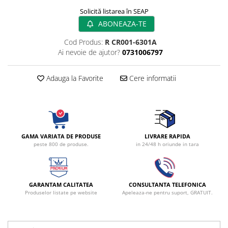
Radiocautere
Solicită listarea în SEAP
Aspiratoare de fum
ABONEAZA-TE
Criocautere
Cod Produs:
R CR001-6301A
Consumabile medicale si Accesorii
Ai nevoie de ajutor?
0731006797
cutii medicamente
Electrozi
Adauga la Favorite
Cere informatii
Hartie
Accesorii pentru perfuzie
Geluri
Filtre antibacteriene si antivirale
GAMA VARIATA DE PRODUSE
LIVRARE RAPIDA
Garouri
peste 800 de produse.
in 24/48 h oriunde in tara
Ochelari de protectie
Gel ECO
Cabluri EKG (10 fire)
GARANTAM CALITATEA
CONSULTANTA TELEFONICA
Produselor listate pe website
Apeleaza-ne pentru suport, GRATUIT.
Electrozi ECG / EKG
Sonde TOCO
Sonde US