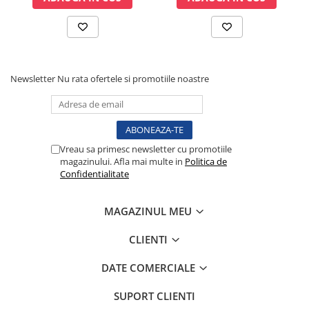
incluse
Lampi cu infrarosu
Electroencefalografe
Colposcoape
Osteodensitometre
Newsletter
Nu rata ofertele si promotiile noastre
Stetoscoape
Tensiometre
Oftalmoscoape
Otoscoape
Vreau sa primesc newsletter cu promotiile
Ingrijirea sanatatii
magazinului. Afla mai multe in
Politica de
Confidentialitate
Aparate apnee
Aparate aerosoli
MAGAZINUL MEU
Aparate masaj
Cantare
CLIENTI
Glucometre
Ingrijire personala
DATE COMERCIALE
Perne si paturi electrice
SUPORT CLIENTI
Perne ortopedice