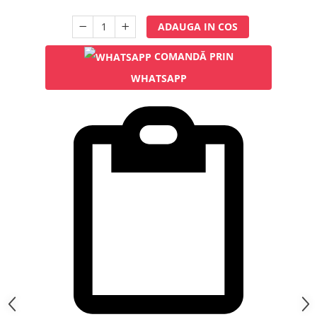
Rampa gaze medicale pat pacient
Rampa iluminat alarmare
ADAUGA IN COS
Robineti
COMANDĂ PRIN
Accesorii vase
WHATSAPP
Tevi cupru si accesorii
Console tavan sali operatie
Lavoare apa sterila
Lavoare chirurgicale
Adaptori/cuple
Capsule, filtre finale apa sterila
Prefiltre lavoare
Electrochirurgie
Manere pentru electrocautere
Cabluri pentru pensele bipolare
Cabluri conectare electrozi neutri
Electrozi neutri
Electrocautere