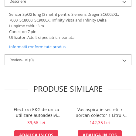
Descriere
Vase
Spirometrie
Senzor SpO2 lung (3 metri) pentru Siemens Drager SC6002XL,
7000, SC8000, SC9000X, Infinity Vista and Infinity Delta
Turbine
Lungime cablu: 3 m
Spirometre
Conector: 7 pini
Filtre antibacteriene
Utilizator: Adult si pediatric, neonatal
Piese bucale
Informatii conformitate produs
Alte dispozitive respiratorii
Review-uri
(0)
Clesti nazali
Investigare si diagnostic
Dermatoscoape
Audiometre
PRODUSE SIMILARE
Laringoscoape
Oglinzi/Lampi frontale
Diapazon
Electrozi EKG de unica
Vas aspiratie secretii /
utilizare autoadezivi
Borcan colector 1 Litru /
Set ORL/Oftalmo
36x40mm cu capsa, pachet
1000 ml pentru aspirator
39,66 Lei
142,35 Lei
Lampi examinare
100 buc.
chirurgical - autoclavabil
121°C - capac si accesorii
Testare reflexe
ADAUGA IN COS
ADAUGA IN COS