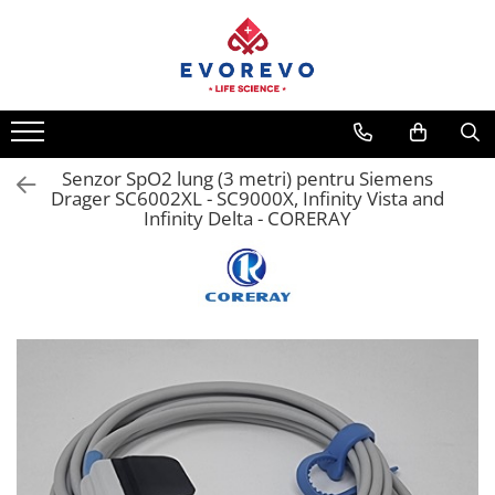
Medical
Metrologie
Nebulizatoare
Termometre
Concentratoare oxigen
Higrometre
Dopplere
Termohigrometre
Senzor SpO2 lung (3 metri) pentru Siemens
Drager SC6002XL - SC9000X, Infinity Vista and
Pulsoximetrie
Cronometre
Infinity Delta - CORERAY
Senzori SpO2
Pulsoximetre
Cabluri extensie
Capnometre
Lampi operatie
Negatoscoape
Holter EKG
Perfuzomate