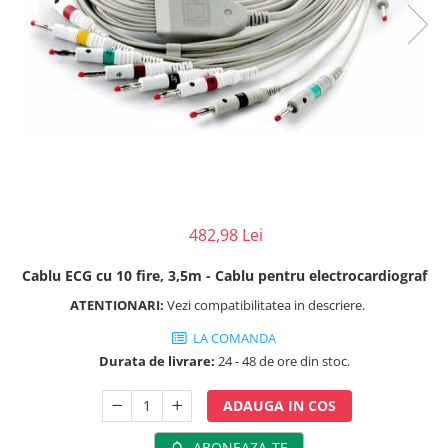
Perfuzomate
Injectomate
CPAP si AUTOCPAP
Instrumentar
Instalatii gaze medicinale
Oxigenatoare
Statii gaze medicinale
Prize gaze medicinale
482,98 Lei
Regulatoare presiune gaze
medicinale
Cablu ECG cu 10 fire, 3,5m - Cablu pentru electrocardiograf
Butelii gaze medicale
ATENTIONARI:
Vezi compatibilitatea in descriere.
Carucioare butelii gaze
LA COMANDA
Conectori gaze medicinale
Durata de livrare:
24 - 48 de ore din stoc.
Componente statii gaze
Panouri control si alarmare
ADAUGA IN COS
Console ATI si UPU
Dispozitive si sisteme de prindere /
ABONEAZA-TE