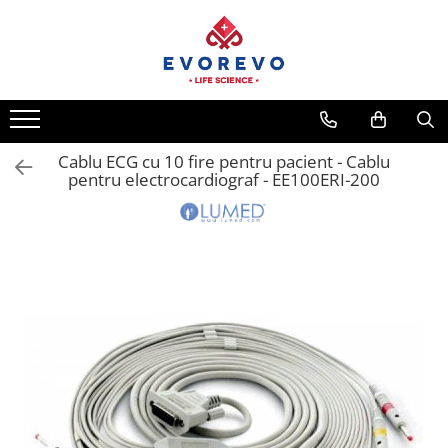
Toate Produsele
Medical
Nebulizatoare
Cablu ECG cu 10 fire pentru pacient - Cablu
Concentratoare oxigen
pentru electrocardiograf - EE100ERI-200
Dopplere
Pulsoximetrie
Senzori SpO2
Pulsoximetre
Cabluri extensie
Capnometre
Lampi operatie
Negatoscoape
Holter EKG