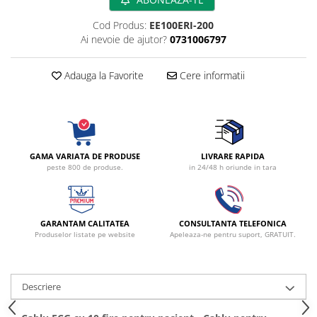
fixare
Cod Produs:
EE100ERI-200
Rampa gaze medicale pat pacient
Ai nevoie de ajutor?
0731006797
Rampa iluminat alarmare
Robineti
Adauga la Favorite
Cere informatii
Accesorii vase
Tevi cupru si accesorii
Console tavan sali operatie
Lavoare apa sterila
GAMA VARIATA DE PRODUSE
LIVRARE RAPIDA
Lavoare chirurgicale
peste 800 de produse.
in 24/48 h oriunde in tara
Adaptori/cuple
Capsule, filtre finale apa sterila
Prefiltre lavoare
GARANTAM CALITATEA
CONSULTANTA TELEFONICA
Produselor listate pe website
Apeleaza-ne pentru suport, GRATUIT.
Electrochirurgie
Manere pentru electrocautere
Cabluri pentru pensele bipolare
Descriere
Cabluri conectare electrozi neutri
Electrozi neutri