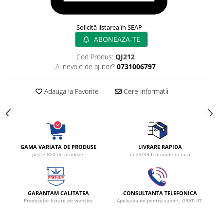
Radiocautere
Aspiratoare de fum
Solicită listarea în SEAP
Criocautere
ABONEAZA-TE
Consumabile medicale si Accesorii
Cod Produs:
QJ212
cutii medicamente
Ai nevoie de ajutor?
0731006797
Electrozi
Hartie
Adauga la Favorite
Cere informatii
Accesorii pentru perfuzie
Geluri
Filtre antibacteriene si antivirale
Garouri
Ochelari de protectie
GAMA VARIATA DE PRODUSE
LIVRARE RAPIDA
peste 800 de produse.
in 24/48 h oriunde in tara
Gel ECO
Cabluri EKG (10 fire)
Electrozi ECG / EKG
GARANTAM CALITATEA
CONSULTANTA TELEFONICA
Sonde TOCO
Produselor listate pe website
Apeleaza-ne pentru suport, GRATUIT.
Sonde US