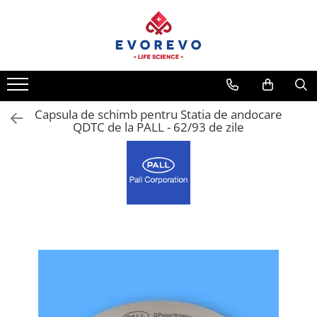
Medical
Metrologie
Nebulizatoare
Termometre
Concentratoare oxigen
Higrometre
Dopplere
Termohigrometre
Capsula de schimb pentru Statia de andocare
QDTC de la PALL - 62/93 de zile
Pulsoximetrie
Cronometre
Senzori SpO2
Pulsoximetre
Cabluri extensie
Capnometre
Lampi operatie
Negatoscoape
Holter EKG
Perfuzomate