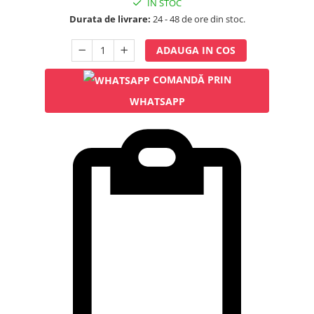
IN STOC
Rampa gaze medicale pat pacient
Durata de livrare:
24 - 48 de ore din stoc.
Rampa iluminat alarmare
Robineti
ADAUGA IN COS
Accesorii vase
Tevi cupru si accesorii
COMANDĂ PRIN
Console tavan sali operatie
WHATSAPP
Lavoare apa sterila
Lavoare chirurgicale
Adaptori/cuple
Capsule, filtre finale apa sterila
Prefiltre lavoare
Electrochirurgie
Manere pentru electrocautere
Cabluri pentru pensele bipolare
Cabluri conectare electrozi neutri
Electrozi neutri
Electrocautere