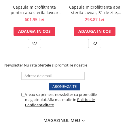
Tensiometre
Dezinfectie: Compatibila si complementara
Capsula microfiltranta
Capsula microfiltranta apa
programelor comune si
sistemice de dezinfectie a
Termometre
pentru apa sterila lavoar
sterila lavoar, 31 de zile,
suprafetelor.
chirurgical -62/93 zile, fara
fără sterlizare - JET
Umidificatoare
601,95 Lei
298,87 Lei
Membrană de filtrare sterilă: 0,2 μm Supor® cu strat
autoclavare - JET
Monitorizare somn
de prefiltrare
integrat (30 - 1 μm) certificat conform
ADAUGA IN COS
ADAUGA IN COS
Masurare
DVGW W270.
Materiale principale: poliester (84%), polipropilenă
Cantare
(10%), polietersulfonă (6%).
Taliometre / Pediometre
Reciclabilă.
Masurare corporala
Newsletter
Nu rata ofertele si promotiile noastre
Alcoolmetre
Prim ajutor, urgenta & reanimare
Targi urgente
Truse urgente
Vreau sa primesc newsletter cu promotiile
Genti urgente
magazinului. Afla mai multe in
Politica de
Gulere cervicale
Confidentialitate
Masti
Rucsacuri
MAGAZINUL MEU
Foarfece