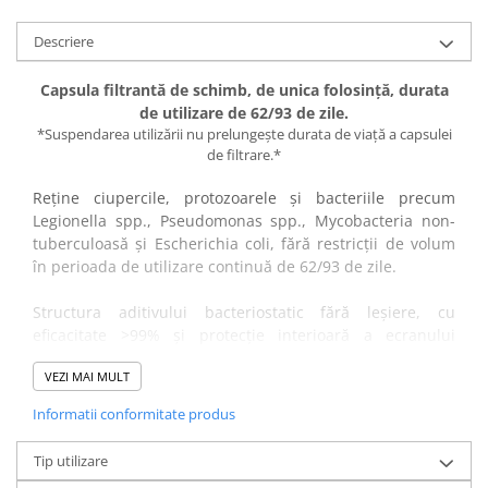
Vase
Spirometrie
Descriere
Turbine
Capsula filtrantă de schimb, de unica folosință, durata
Spirometre
de utilizare de 62/93 de zile.
Filtre antibacteriene
*Suspendarea utilizării nu prelungește durata de viață a capsulei
de filtrare.*
Piese bucale
Alte dispozitive respiratorii
Reține ciupercile, protozoarele și bacteriile precum
Clesti nazali
Legionella spp., Pseudomonas spp., Mycobacteria non-
tuberculoasă și Escherichia coli, fără restricții de volum
Investigare si diagnostic
în perioada de utilizare continuă de 62/93 de zile.
Dermatoscoape
Audiometre
Structura aditivului bacteriostatic fără leșiere, cu
Laringoscoape
eficacitate >99% și protecție interioară a ecranului
membranei din capsula filtrantă, minimizează riscul de
Oglinzi/Lampi frontale
VEZI MAI MULT
contaminare retrogradă pe toată durata de viață a
Diapazon
produsului.
Informatii conformitate produs
Set ORL/Oftalmo
Stația de andocare reutilizabilă
(se cumpără separat pe
Lampi examinare
codul
QDTC
)
cu finisaj neted, cromat, este proiectată
Tip utilizare
igienic și se va potrivi cu toate prizele standard de apă de
Testare reflexe