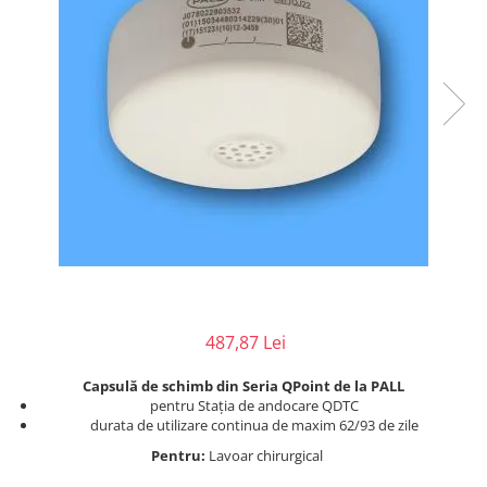
Injectomate
CPAP si AUTOCPAP
Instrumentar
Instalatii gaze medicinale
Oxigenatoare
Statii gaze medicinale
Prize gaze medicinale
Regulatoare presiune gaze
medicinale
Butelii gaze medicale
Carucioare butelii gaze
Conectori gaze medicinale
487,87 Lei
Componente statii gaze
Capsulă de schimb din Seria QPoint de la PALL
Panouri control si alarmare
pentru Stația de andocare QDTC
Console ATI si UPU
durata de utilizare continua de maxim 62/93 de zile
Dispozitive si sisteme de prindere /
Pentru:
Lavoar chirurgical
fixare