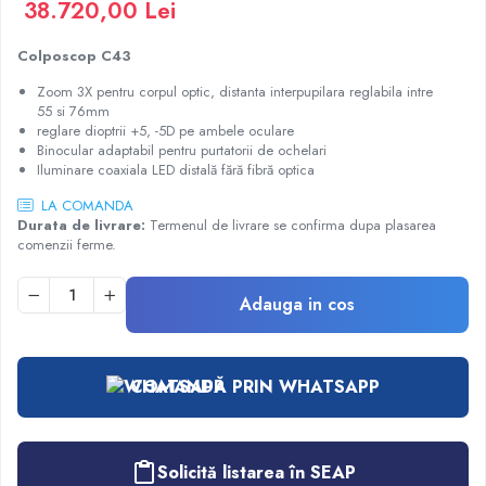
38.720,00 Lei
Injectomate
CPAP si AUTOCPAP
Colposcop C43
Instrumentar
Zoom 3X pentru corpul optic, distanta interpupilara reglabila intre
Instalatii gaze medicinale
55 si 76mm
reglare dioptrii +5, -5D pe ambele oculare
Oxigenatoare
Binocular adaptabil pentru purtatorii de ochelari
Statii gaze medicinale
Iluminare coaxiala LED distală fără fibră optica
Prize gaze medicinale
LA COMANDA
Durata de livrare:
Termenul de livrare se confirma dupa plasarea
Regulatoare presiune gaze medicinale
comenzii ferme.
Butelii gaze medicale
Carucioare butelii gaze
Adauga in cos
Conectori gaze medicinale
Componente statii gaze
Panouri control si alarmare
COMANDĂ PRIN WHATSAPP
Console ATI si UPU
Dispozitive si sisteme de prindere / fixare
Rampa gaze medicale pat pacient
Solicită listarea în SEAP
Rampa iluminat alarmare