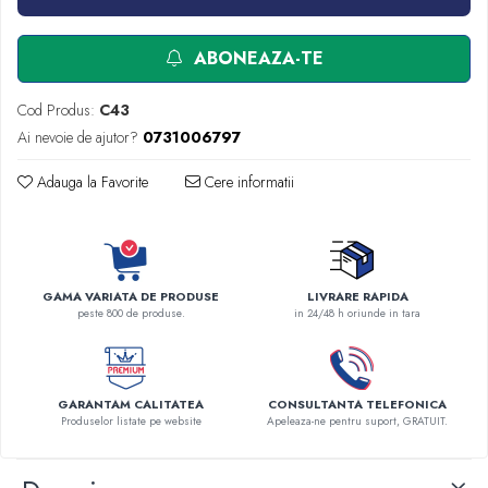
Robineti
Accesorii vase
ABONEAZA-TE
Tevi cupru si accesorii
Console tavan sali operatie
Cod Produs:
C43
Lavoare apa sterila
Ai nevoie de ajutor?
0731006797
Lavoare chirurgicale
Adauga la Favorite
Cere informatii
Adaptori/cuple
Capsule, filtre finale apa sterila
Prefiltre lavoare
Electrochirurgie
GAMA VARIATA DE PRODUSE
LIVRARE RAPIDA
peste 800 de produse.
in 24/48 h oriunde in tara
Manere pentru electrocautere
Cabluri pentru pensele bipolare
Cabluri conectare electrozi neutri
Electrozi neutri
GARANTAM CALITATEA
CONSULTANTA TELEFONICA
Produselor listate pe website
Apeleaza-ne pentru suport, GRATUIT.
Electrocautere
Radiocautere
Aspiratoare de fum