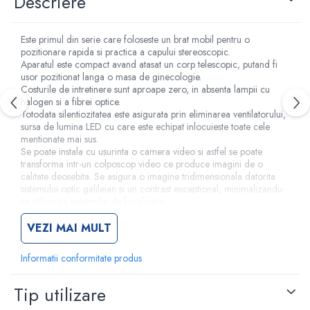
Descriere
Criocautere
Consumabile medicale si Accesorii
Este primul din serie care foloseste un brat mobil pentru o
pozitionare rapida si practica a capului stereoscopic.
cutii medicamente
Aparatul este compact avand atasat un corp telescopic, putand fi
Electrozi
usor pozitionat langa o masa de ginecologie.
Costurile de intretinere sunt aproape zero, in absenta lampii cu
Hartie
halogen si a fibrei optice.
Accesorii pentru perfuzie
Totodata silentiozitatea este asigurata prin eliminarea ventilatorului,
sursa de lumina LED cu care este echipat inlocuieste toate cele
Geluri
mentionate mai sus.
Filtre antibacteriene si antivirale
Se poate instala cu usurinta o camera video si astfel se poate
transforma intr-un colposcop video ce produce imagini de o
Garouri
calitate deosebita. Se asigura o imagine tridimensionala datorita
Ochelari de protectie
sistemului optic galileian si un contrast exceptional, minimalizandu-
Gel ECO
se utilizarea sistemului de focalizare.
Cabluri EKG (10 fire)
Caracteristici tehnice:
VEZI MAI MULT
Electrozi ECG / EKG
Zoom 3X pentru corpul optic, distanta interpupilara reglabila intre
55 si 76 mm, reglare dioptrii +5, -5D pe ambele oculare.
Sonde TOCO
Informatii conformitate produs
Binocular inclinat standard la 45°, 0° optional, inclinare corp cu 15°
Sonde US
in sus si 30° in jos.
Tip utilizare
Binocular adaptabil pentru purtatorii de ochelari.
Vase
Obiectiv standard acromatic f 300 mm. Optional: f 250 mm.
Spirometrie