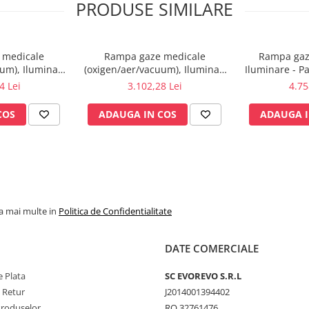
PRODUSE SIMILARE
 medicale
Rampa gaze medicale
Rampa gaz
um), Iluminat,
(oxigen/aer/vacuum), Iluminat,
Iluminare - Pa
1 post
prize - 1 post
4 Lei
3.102,28 Lei
4.75
COS
ADAUGA IN COS
ADAUGA I
la mai multe in
Politica de Confidentialitate
DATE COMERCIALE
 Plata
SC​ ​EVOREVO​ ​S.R.L
e Retur
J2014001394402
Produselor
RO 32761476