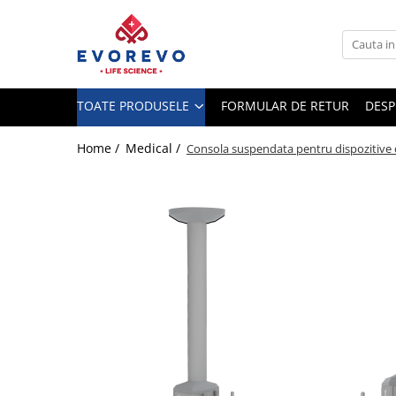
Toate Produsele
Medical
TOATE PRODUSELE
FORMULAR DE RETUR
DESP
Nebulizatoare
Concentratoare oxigen
Home /
Medical /
Consola suspendata pentru dispozitive 
Dopplere
Pulsoximetrie
Senzori SpO2
Pulsoximetre
Cabluri extensie
Capnometre
Lampi operatie
Negatoscoape
Holter EKG