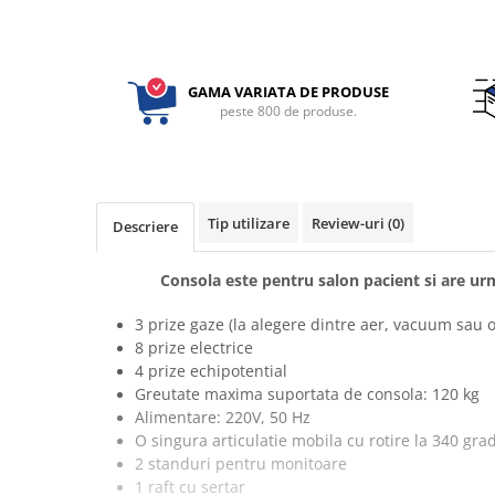
Electrocautere
Radiocautere
Aspiratoare de fum
GAMA VARIATA DE PRODUSE
Criocautere
peste 800 de produse.
Consumabile medicale si Accesorii
cutii medicamente
Electrozi
Tip utilizare
Review-uri
(0)
Descriere
Hartie
Accesorii pentru perfuzie
Consola este pentru salon pacient si are ur
Geluri
Filtre antibacteriene si antivirale
3 prize gaze (la alegere dintre aer, vacuum sau 
Garouri
8 prize electrice
4 prize echipotential
Ochelari de protectie
Greutate maxima suportata de consola: 120 kg
Gel ECO
Alimentare: 220V, 50 Hz
Cabluri EKG (10 fire)
O singura articulatie mobila cu rotire la 340 gra
Electrozi ECG / EKG
2 standuri pentru monitoare
1 raft cu sertar
Sonde TOCO