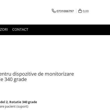
0731006797
0,00
ZORI
CONTACT
ntru dispozitive de monitorizare
ie 340 grade
el 2, Rotatie 340 grade
are pacient (suport)