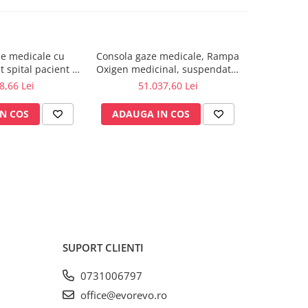
e medicale cu
Consola gaze medicale, Rampa
Consola, R
t spital pacient 1
Oxigen medicinal, suspendata,
Oxigen
post
cu 2 suporturi monitor + 1 raft
suspend
8,66 Lei
51.037,60 Lei
79
pent
N COS
ADAUGA IN COS
ADAUG
SUPORT CLIENTI
0731006797
office@evorevo.ro