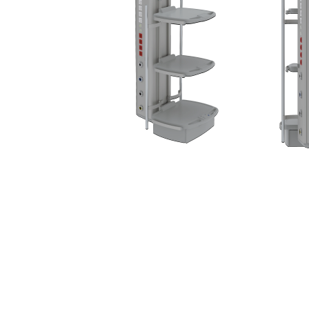
Perfuzomate
Injectomate
CPAP si AUTOCPAP
Instrumentar
Instalatii gaze medicinale
Oxigenatoare
Statii gaze medicinale
Prize gaze medicinale
Regulatoare presiune gaze
medicinale
Butelii gaze medicale
Carucioare butelii gaze
Conectori gaze medicinale
Componente statii gaze
Panouri control si alarmare
Console ATI si UPU
Dispozitive si sisteme de prindere /