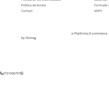
Politica de livrare
Formular 
Perne ortopedice
Contact
ANPC
Tensiometre
Termometre
Umidificatoare
Monitorizare somn
Creat cu ❤ și cu 🧠 de TrifanDan.ro
si
Platforma E-commerce
Masurare
by Gomag
Cantare
Taliometre / Pediometre
Masurare corporala
Alcoolmetre
Prim ajutor, urgenta & reanimare
0731006797
Targi urgente
Truse urgente
Genti urgente
Gulere cervicale
Masti