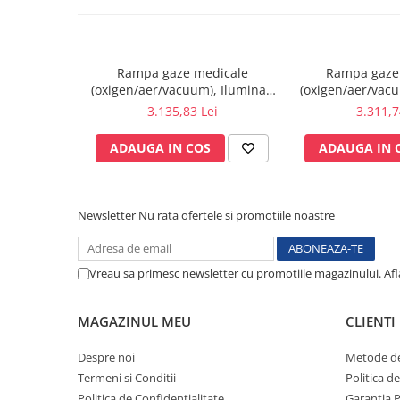
Testare reflexe
Lampi cu infrarosu
Electroencefalografe
Rampa gaze medicale
Rampa gaze
(oxigen/aer/vacuum), Iluminat,
(oxigen/aer/vacu
Colposcoape
prize - 1 post
prize - 
3.135,83 Lei
3.311,7
Osteodensitometre
Stetoscoape
ADAUGA IN COS
ADAUGA IN 
Tensiometre
Oftalmoscoape
Otoscoape
Newsletter
Nu rata ofertele si promotiile noastre
Ingrijirea sanatatii
Aparate apnee
Vreau sa primesc newsletter cu promotiile magazinului. Af
Aparate aerosoli
Aparate masaj
MAGAZINUL MEU
CLIENTI
Cantare
Glucometre
Despre noi
Metode de
Ingrijire personala
Termeni si Conditii
Politica d
Perne si paturi electrice
Politica de Confidentialitate
Garantia 