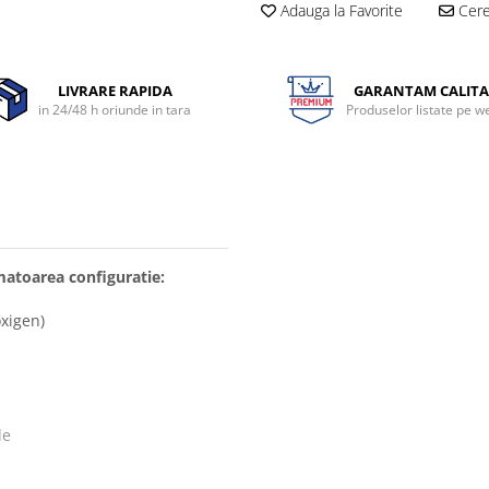
Adauga la Favorite
Cere 
LIVRARE RAPIDA
GARANTAM CALITA
in 24/48 h oriunde in tara
Produselor listate pe w
matoarea configuratie:
oxigen)
de