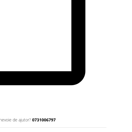
 nevoie de ajutor?
0731006797