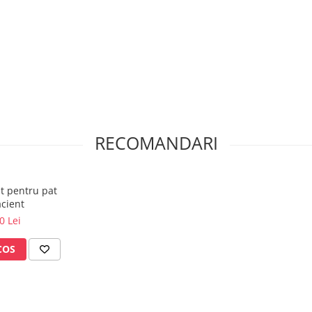
accesoriile: stativ perfuzii,
rmativ, poate diferi fata de
u sunt incluse in pachetul
e pot sa nu fie actualizate la
RECOMANDARI
t pentru pat
acient
0 Lei
COS