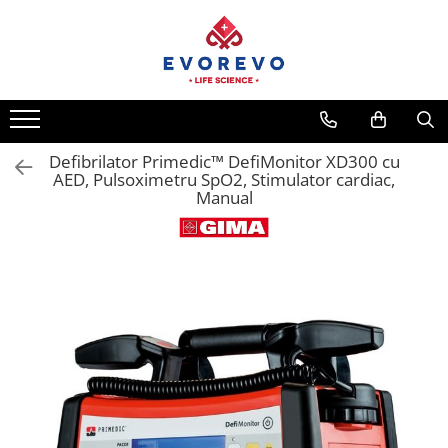
Toate Produsele
Medical
Nebulizatoare
Defibrilator Primedic™ DefiMonitor XD300 cu
Concentratoare oxigen
AED, Pulsoximetru SpO2, Stimulator cardiac,
Dopplere
Manual
Pulsoximetrie
Senzori SpO2
Pulsoximetre
Cabluri extensie
Capnometre
Lampi operatie
Negatoscoape
Holter EKG