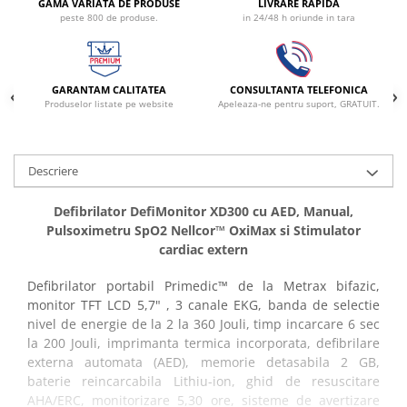
GAMA VARIATA DE PRODUSE
LIVRARE RAPIDA
peste 800 de produse.
in 24/48 h oriunde in tara
Electrocautere
Radiocautere
Aspiratoare de fum
Criocautere
GARANTAM CALITATEA
CONSULTANTA TELEFONICA
Produselor listate pe website
Apeleaza-ne pentru suport, GRATUIT.
Consumabile medicale si Accesorii
cutii medicamente
Electrozi
Descriere
Hartie
Defibrilator DefiMonitor XD300 cu AED, Manual,
Accesorii pentru perfuzie
Pulsoximetru SpO2 Nellcor™ OxiMax si Stimulator
Geluri
cardiac extern
Filtre antibacteriene si antivirale
Garouri
Defibrilator portabil Primedic™ de la Metrax bifazic,
monitor TFT LCD 5,7" , 3 canale EKG, banda de selectie
Ochelari de protectie
nivel de energie de la 2 la 360 Jouli, timp incarcare 6 sec
Gel ECO
la 200 Jouli, imprimanta termica incorporata, defibrilare
Cabluri EKG (10 fire)
externa automata (AED), memorie detasabila 2 GB,
Electrozi ECG / EKG
baterie reincarcabila Lithiu-ion, ghid de resuscitare
AHA/ERC, monitorizare 5,30 ore, sisteme de avertizare
Sonde TOCO