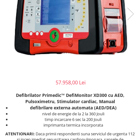
Perfuzomate
Injectomate
CPAP si AUTOCPAP
Instrumentar
Instalatii gaze medicinale
Oxigenatoare
Statii gaze medicinale
Prize gaze medicinale
Regulatoare presiune gaze
57.958,00 Lei
medicinale
Butelii gaze medicale
Defibrilator Primedic™ DefiMonitor XD300 cu AED,
Carucioare butelii gaze
Pulsoximetru, Stimulator cardiac, Manual
Conectori gaze medicinale
defibrilare externa automata (AED/DEA)
nivel de energie de la 2 la 360 Jouli
Componente statii gaze
timp incarcare 6 sec la 200 Jouli
Panouri control si alarmare
imprimanta termica incorporata
Console ATI si UPU
ATENTIONARI:
Daca primii respondenti suna serviciul de urgenta 112
Dispozitive si sisteme de prindere /
si incep imediat resuscitarea cardiopulmonara, sansele de