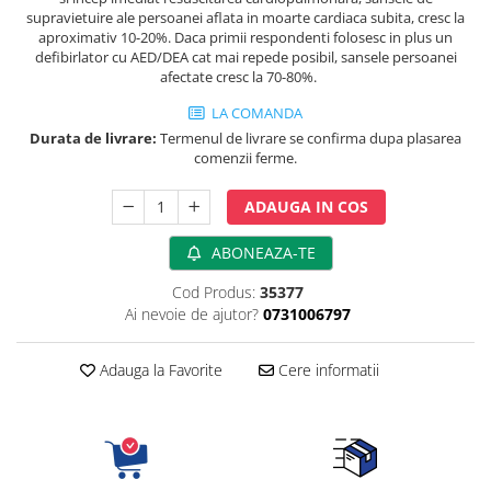
supravietuire ale persoanei aflata in moarte cardiaca subita, cresc la
fixare
aproximativ 10-20%. Daca primii respondenti folosesc in plus un
Rampa gaze medicale pat pacient
defibirlator cu AED/DEA cat mai repede posibil, sansele persoanei
Rampa iluminat alarmare
afectate cresc la 70-80%.
Robineti
LA COMANDA
Accesorii vase
Durata de livrare:
Termenul de livrare se confirma dupa plasarea
comenzii ferme.
Tevi cupru si accesorii
Console tavan sali operatie
ADAUGA IN COS
Lavoare apa sterila
ABONEAZA-TE
Lavoare chirurgicale
Adaptori/cuple
Cod Produs:
35377
Capsule, filtre finale apa sterila
Ai nevoie de ajutor?
0731006797
Prefiltre lavoare
Electrochirurgie
Adauga la Favorite
Cere informatii
Manere pentru electrocautere
Cabluri pentru pensele bipolare
Cabluri conectare electrozi neutri
Electrozi neutri