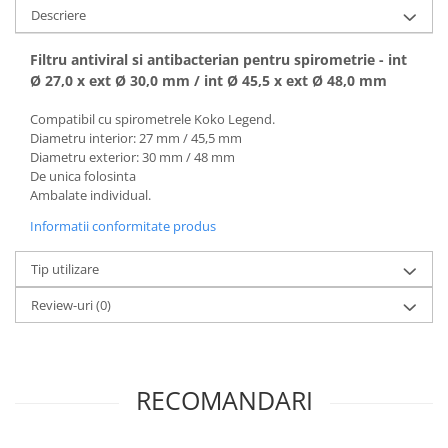
Vase
Descriere
Spirometrie
Filtru antiviral si antibacterian pentru spirometrie - int
Turbine
Ø 27,0 x ext Ø 30,0 mm / int Ø 45,5 x ext Ø 48,0 mm
Spirometre
Compatibil cu spirometrele Koko Legend.
Filtre antibacteriene
Diametru interior: 27 mm / 45,5 mm
Piese bucale
Diametru exterior: 30 mm / 48 mm
Alte dispozitive respiratorii
De unica folosinta
Ambalate individual.
Clesti nazali
Investigare si diagnostic
Informatii conformitate produs
Dermatoscoape
Tip utilizare
Audiometre
Review-uri
(0)
Laringoscoape
Oglinzi/Lampi frontale
Diapazon
Set ORL/Oftalmo
RECOMANDARI
Lampi examinare
Testare reflexe