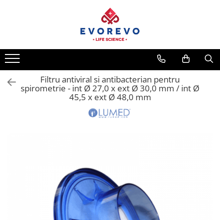
Medical
Metrologie
Nebulizatoare
Termometre
Concentratoare oxigen
Higrometre
Dopplere
Termohigrometre
Filtru antiviral si antibacterian pentru
spirometrie - int Ø 27,0 x ext Ø 30,0 mm / int Ø
Pulsoximetrie
Cronometre
45,5 x ext Ø 48,0 mm
Senzori SpO2
Pulsoximetre
Cabluri extensie
Capnometre
Lampi operatie
Negatoscoape
Holter EKG
Perfuzomate