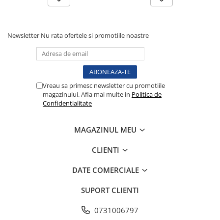
Tensiometre
Termometre
Umidificatoare
Newsletter
Nu rata ofertele si promotiile noastre
Monitorizare somn
Masurare
Cantare
Vreau sa primesc newsletter cu promotiile
Taliometre / Pediometre
magazinului. Afla mai multe in
Politica de
Masurare corporala
Confidentialitate
Alcoolmetre
Prim ajutor, urgenta & reanimare
MAGAZINUL MEU
Targi urgente
CLIENTI
Truse urgente
Genti urgente
DATE COMERCIALE
Gulere cervicale
SUPORT CLIENTI
Masti
Rucsacuri
0731006797
Foarfece