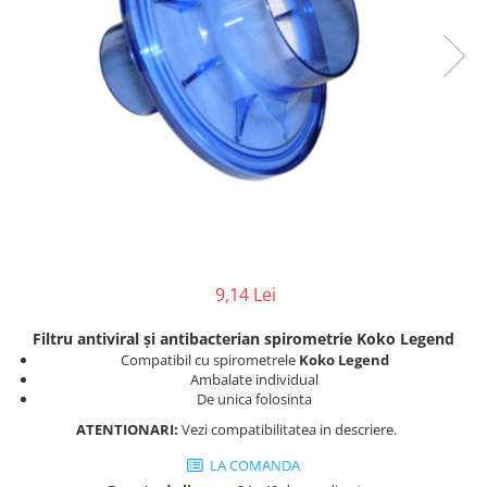
Injectomate
CPAP si AUTOCPAP
Instrumentar
Instalatii gaze medicinale
Oxigenatoare
Statii gaze medicinale
Prize gaze medicinale
Regulatoare presiune gaze
medicinale
Butelii gaze medicale
9,14 Lei
Carucioare butelii gaze
Conectori gaze medicinale
Filtru antiviral și antibacterian spirometrie Koko Legend
Compatibil cu spirometrele
Koko Legend
Componente statii gaze
Ambalate individual
Panouri control si alarmare
De unica folosinta
Console ATI si UPU
ATENTIONARI:
Vezi compatibilitatea in descriere.
Dispozitive si sisteme de prindere /
LA COMANDA
fixare