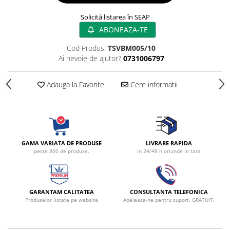
Radiocautere
Solicită listarea în SEAP
Aspiratoare de fum
ABONEAZA-TE
Criocautere
Consumabile medicale si Accesorii
Cod Produs:
TSVBM005/10
Ai nevoie de ajutor?
0731006797
cutii medicamente
Electrozi
Adauga la Favorite
Cere informatii
Hartie
Accesorii pentru perfuzie
Geluri
Filtre antibacteriene si antivirale
Garouri
GAMA VARIATA DE PRODUSE
LIVRARE RAPIDA
peste 800 de produse.
in 24/48 h oriunde in tara
Ochelari de protectie
Gel ECO
Cabluri EKG (10 fire)
GARANTAM CALITATEA
CONSULTANTA TELEFONICA
Electrozi ECG / EKG
Produselor listate pe website
Apeleaza-ne pentru suport, GRATUIT.
Sonde TOCO
Sonde US