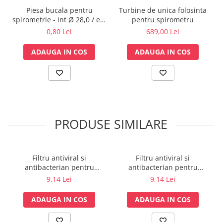
Lampi cu infrarosu
Piesa bucala pentru
Turbine de unica folosinta
spirometrie - int Ø 28,0 / ext
pentru spirometru
Electroencefalografe
Ø 30,0 mm
0,80 Lei
689,00 Lei
Colposcoape
Osteodensitometre
ADAUGA IN COS
ADAUGA IN COS
Stetoscoape
Tensiometre
Oftalmoscoape
Otoscoape
Ingrijirea sanatatii
PRODUSE SIMILARE
Aparate apnee
Aparate aerosoli
Aparate masaj
Filtru antiviral si
Filtru antiviral si
Cantare
antibacterian pentru
antibacterian pentru
spirometrie - int Ø 27,0 x
spirometrie - int Ø 27,0 x
Glucometre
9,14 Lei
9,14 Lei
ext Ø 30,0 mm / int Ø 30,5 x
ext Ø 30,0 mm / int Ø 27,5 x
Ingrijire personala
ext Ø 34,5 mm
ext Ø 30,0 mm
ADAUGA IN COS
ADAUGA IN COS
Perne si paturi electrice
Perne ortopedice