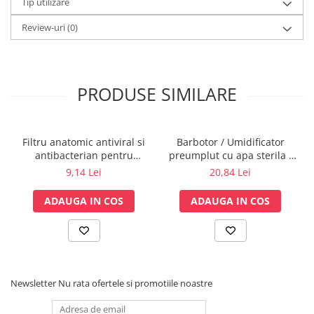
Tip utilizare
Vase
Spirometrie
Review-uri
(0)
Turbine
Spirometre
Filtre antibacteriene
PRODUSE SIMILARE
Piese bucale
Alte dispozitive respiratorii
Clesti nazali
Filtru anatomic antiviral si
Barbotor / Umidificator
antibacterian pentru
preumplut cu apa sterila -
Investigare si diagnostic
spirometrie – int. Ø 27,5mm
350 ml - Amsino
9,14 Lei
20,84 Lei
Dermatoscoape
x ext. Ø 30,0mm
Audiometre
ADAUGA IN COS
ADAUGA IN COS
Laringoscoape
Oglinzi/Lampi frontale
Diapazon
Set ORL/Oftalmo
Newsletter
Nu rata ofertele si promotiile noastre
Lampi examinare
Testare reflexe