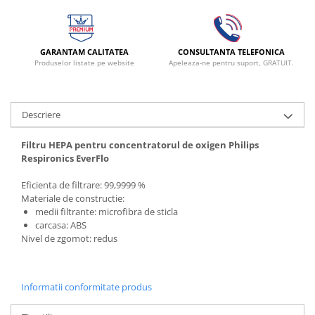
Radiocautere
Aspiratoare de fum
Criocautere
GARANTAM CALITATEA
CONSULTANTA TELEFONICA
Consumabile medicale si Accesorii
Produselor listate pe website
Apeleaza-ne pentru suport, GRATUIT.
cutii medicamente
Electrozi
Descriere
Hartie
Accesorii pentru perfuzie
Filtru HEPA pentru concentratorul de oxigen Philips
Geluri
Respironics EverFlo
Filtre antibacteriene si antivirale
Eficienta de filtrare: 99,9999 %
Garouri
Materiale de constructie:
medii filtrante: microfibra de sticla
Ochelari de protectie
c
arcasa: ABS
Gel ECO
Nivel de zgomot: redus
Cabluri EKG (10 fire)
Electrozi ECG / EKG
Sonde TOCO
Informatii conformitate produs
Sonde US