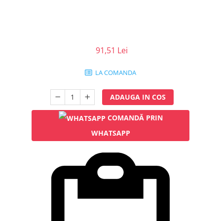
Injectomate
CPAP si AUTOCPAP
Instrumentar
Instalatii gaze medicinale
91,51 Lei
Oxigenatoare
LA COMANDA
Statii gaze medicinale
Prize gaze medicinale
ADAUGA IN COS
Regulatoare presiune gaze
medicinale
COMANDĂ PRIN
Butelii gaze medicale
WHATSAPP
Carucioare butelii gaze
Conectori gaze medicinale
Componente statii gaze
Panouri control si alarmare
Console ATI si UPU
Dispozitive si sisteme de prindere /
fixare