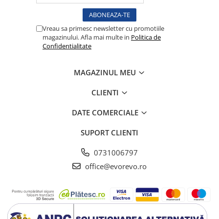
Lampi cu infrarosu
Electroencefalografe
Vreau sa primesc newsletter cu promotiile
Colposcoape
magazinului. Afla mai multe in
Politica de
Osteodensitometre
Confidentialitate
Stetoscoape
Tensiometre
MAGAZINUL MEU
Oftalmoscoape
CLIENTI
Otoscoape
Ingrijirea sanatatii
DATE COMERCIALE
Aparate apnee
SUPORT CLIENTI
Aparate aerosoli
Aparate masaj
0731006797
Cantare
office@evorevo.ro
Glucometre
Ingrijire personala
Perne si paturi electrice
Perne ortopedice