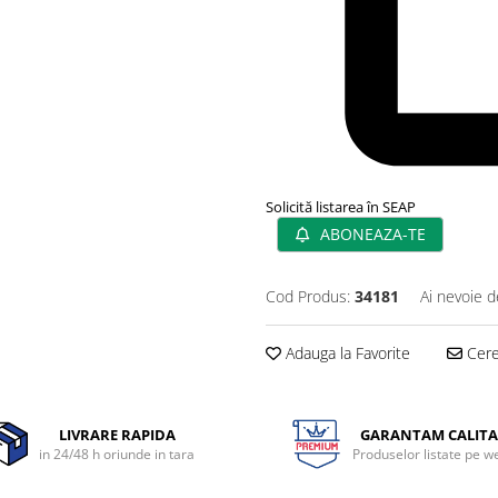
Solicită listarea în SEAP
ABONEAZA-TE
Cod Produs:
34181
Ai nevoie d
Adauga la Favorite
Cere 
LIVRARE RAPIDA
GARANTAM CALITA
in 24/48 h oriunde in tara
Produselor listate pe w