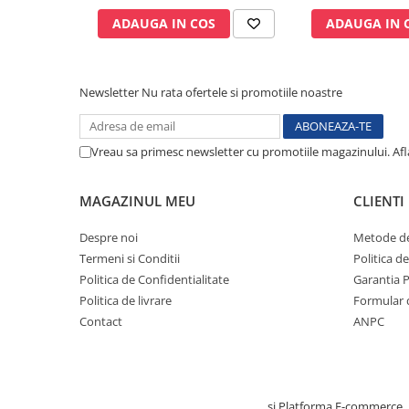
Testare reflexe
ADAUGA IN COS
ADAUGA IN 
Lampi cu infrarosu
Electroencefalografe
Newsletter
Nu rata ofertele si promotiile noastre
Colposcoape
Osteodensitometre
Stetoscoape
Vreau sa primesc newsletter cu promotiile magazinului. Af
Tensiometre
Oftalmoscoape
MAGAZINUL MEU
CLIENTI
Otoscoape
Ingrijirea sanatatii
Despre noi
Metode de
Termeni si Conditii
Politica d
Aparate apnee
Politica de Confidentialitate
Garantia 
Aparate aerosoli
Politica de livrare
Formular 
Aparate masaj
Contact
ANPC
Cantare
Glucometre
Ingrijire personala
Creat cu ❤ și cu 🧠 de TrifanDan.ro
si
Platforma E-commerce
Perne si paturi electrice