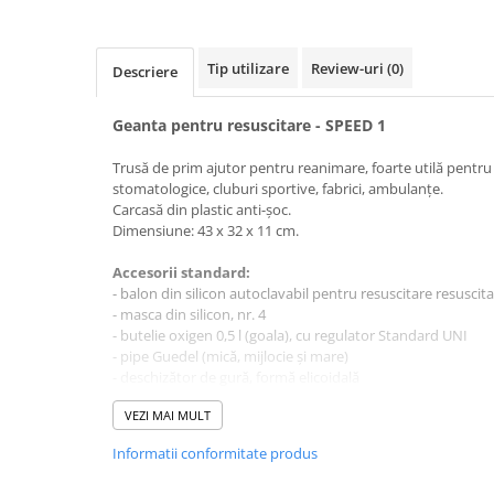
Electrocautere
Radiocautere
Tip utilizare
Review-uri
(0)
Descriere
Aspiratoare de fum
Criocautere
Geanta pentru resuscitare - SPEED 1
Consumabile medicale si Accesorii
Trusă de prim ajutor pentru reanimare, foarte utilă pentru
cutii medicamente
stomatologice, cluburi sportive, fabrici, ambulanțe.
Electrozi
Carcasă din plastic anti-șoc.
Hartie
Dimensiune: 43 x 32 x 11 cm.
Accesorii pentru perfuzie
Accesorii standard:
Geluri
- balon din silicon autoclavabil pentru resuscitare resuscit
- masca din silicon, nr. 4
Filtre antibacteriene si antivirale
- butelie oxigen 0,5 l (goala), cu regulator Standard UNI
Garouri
- pipe Guedel (mică, mijlocie și mare)
Ochelari de protectie
- deschizător de gură, formă elicoidală
- forceps / pensă pentru blocare a limbii
Gel ECO
VEZI MAI MULT
- furtun pentru oxigen
Cabluri EKG (10 fire)
- carcasă din plastic
Informatii conformitate produs
Electrozi ECG / EKG
Fabricată in Italia
Sonde TOCO