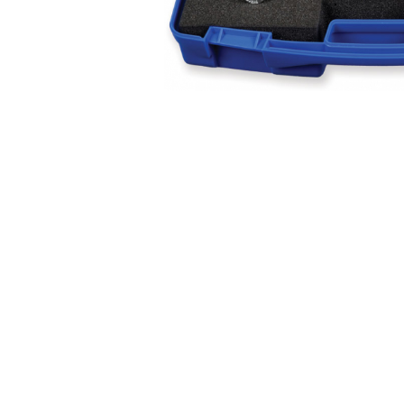
Perfuzomate
Injectomate
CPAP si AUTOCPAP
Instrumentar
Instalatii gaze medicinale
Oxigenatoare
Statii gaze medicinale
Prize gaze medicinale
Regulatoare presiune gaze
medicinale
Butelii gaze medicale
Carucioare butelii gaze
Conectori gaze medicinale
Componente statii gaze
Panouri control si alarmare
Console ATI si UPU
Dispozitive si sisteme de prindere /