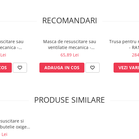
RECOMANDARI
scitare sau
Masca de resuscitare sau
Trusa pentru r
ecanica -
ventilatie mecanica -
- RA
Nr. 4, pacient
reutilizabila - Nr. 3, uz pediatric
Lei
65,89 Lei
284
lt
COS
ADAUGA IN COS
VEZI VAR
PRODUSE SIMILARE
suscitare si
 butelie oxigen
ED 3
 Lei