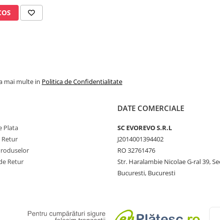
COS
la mai multe in
Politica de Confidentialitate
DATE COMERCIALE
 Plata
SC​ ​EVOREVO​ ​S.R.L
e Retur
J2014001394402
Produselor
RO 32761476
de Retur
Str. Haralambie Nicolae G-ral 39, Se
Bucuresti, Bucuresti