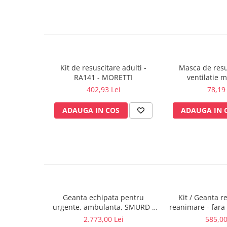
Sonde US
Vase
Spirometrie
Turbine
Spirometre
Kit de resuscitare adulti -
Masca de resu
RA141 - MORETTI
ventilatie m
Filtre antibacteriene
reutilizabila - 
402,93 Lei
78,19 
Piese bucale
adu
Alte dispozitive respiratorii
ADAUGA IN COS
ADAUGA IN 
Clesti nazali
Investigare si diagnostic
Dermatoscoape
Audiometre
Laringoscoape
Oglinzi/Lampi frontale
Geanta echipata pentru
Kit / Geanta re
Diapazon
urgente, ambulanta, SMURD -
reanimare - fara
Set ORL/Oftalmo
GIMA 3
- SPE
2.773,00 Lei
585,00
Lampi examinare