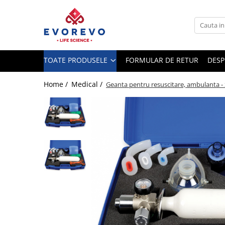
Toate Produsele
Medical
TOATE PRODUSELE
FORMULAR DE RETUR
DESP
Nebulizatoare
Concentratoare oxigen
Home /
Medical /
Geanta pentru resuscitare, ambulanta -
Dopplere
Pulsoximetrie
Senzori SpO2
Pulsoximetre
Cabluri extensie
Capnometre
Lampi operatie
Negatoscoape
Holter EKG