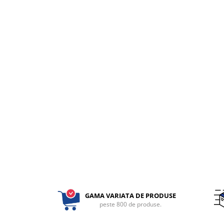
fixare
Rampa gaze medicale pat pacient
Rampa iluminat alarmare
Robineti
Accesorii vase
Tevi cupru si accesorii
Console tavan sali operatie
Lavoare apa sterila
Lavoare chirurgicale
Adaptori/cuple
Capsule, filtre finale apa sterila
Prefiltre lavoare
Electrochirurgie
Manere pentru electrocautere
GAMA VARIATA DE PRODUSE
Cabluri pentru pensele bipolare
peste 800 de produse.
Cabluri conectare electrozi neutri
Electrozi neutri