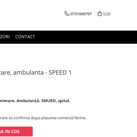
0731006797
0,00
ZORI
CONTACT
tare, ambulanta - SPEED 1
animare. Ambulanță, SMURD, spital.
rare se confirma dupa plasarea comenzii ferme.
A IN COS