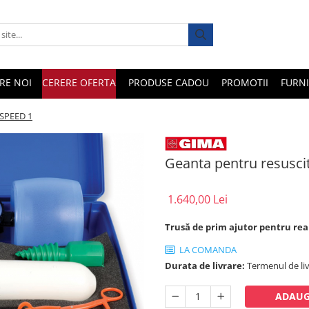
RE NOI
CERERE OFERTA
PRODUSE CADOU
PROMOTII
FURNI
 SPEED 1
Geanta pentru resusci
1.640,00 Lei
Trusă de prim ajutor pentru re
LA COMANDA
Durata de livrare:
Termenul de liv
ADAUG