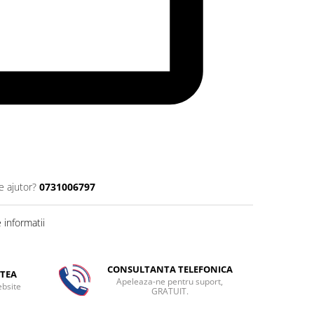
e ajutor?
0731006797
informatii
CONSULTANTA TELEFONICA
TEA
Apeleaza-ne pentru suport,
ebsite
GRATUIT.