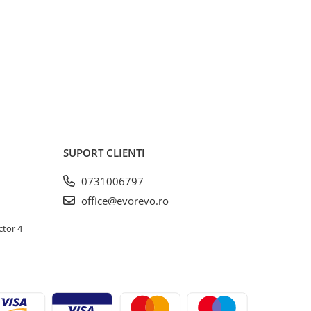
SUPORT CLIENTI
0731006797
office@evorevo.ro
ctor 4