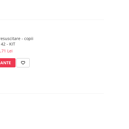
esuscitare - copii
142 - KIT
,71 Lei
IANTE