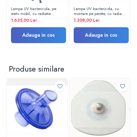
Electroencefalografe
Colposcoape
Lampa UV bactericida, pe
Lampa UV bactericida, cu
stativ mobil, cu radiatie
montare pe perete, cu radiatie
Osteodensitometre
directa, functionare in absenta
directa, functionare in absenta
1.635,00 Lei
1.308,00 Lei
personalului NBV 2x30 PL
personalului - NBV 2x30 NL
Stetoscoape
Tensiometre
Adauga in cos
Adauga in cos
Oftalmoscoape
Otoscoape
Ingrijirea sanatatii
Aparate apnee
Produse similare
Aparate aerosoli
Aparate masaj
Cantare
Glucometre
Ingrijire personala
Perne si paturi electrice
Perne ortopedice
Tensiometre