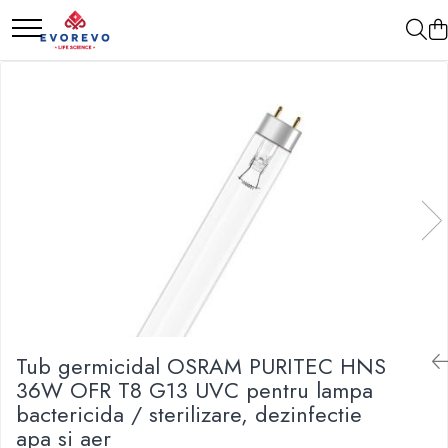
Medical
Metrologie
Nebulizatoare
Termometre
Concentratoare oxigen
Higrometre
Dopplere
Termohigrometre
Pulsoximetrie
Cronometre
Senzori SpO2
Pulsoximetre
Cabluri extensie
Capnometre
Lampi operatie
Tub germicidal OSRAM PURITEC HNS
Negatoscoape
36W OFR T8 G13 UVC pentru lampa
Holter EKG
bactericida / sterilizare, dezinfectie
Perfuzomate
apa si aer