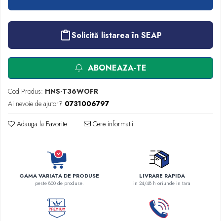
Robineti
Accesorii vase
Solicită listarea în SEAP
Tevi cupru si accesorii
Console tavan sali operatie
Lavoare apa sterila
ABONEAZA-TE
Lavoare chirurgicale
Adaptori/cuple
Cod Produs:
HNS-T36WOFR
Capsule, filtre finale apa sterila
Ai nevoie de ajutor?
0731006797
Prefiltre lavoare
Adauga la Favorite
Cere informatii
Electrochirurgie
Manere pentru electrocautere
Cabluri pentru pensele bipolare
Cabluri conectare electrozi neutri
GAMA VARIATA DE PRODUSE
LIVRARE RAPIDA
Electrozi neutri
peste 800 de produse.
in 24/48 h oriunde in tara
Electrocautere
Radiocautere
Aspiratoare de fum