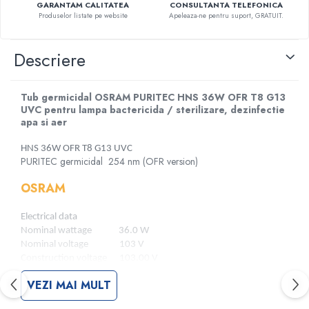
GARANTAM CALITATEA
CONSULTANTA TELEFONICA
Criocautere
Produselor listate pe website
Apeleaza-ne pentru suport, GRATUIT.
Consumabile medicale si Accesorii
Descriere
cutii medicamente
Electrozi
Hartie
Tub germicidal OSRAM PURITEC HNS 36W OFR T8 G13
UVC pentru lampa bactericida / sterilizare, dezinfectie
Accesorii pentru perfuzie
apa si aer
Geluri
Filtre antibacteriene si antivirale
HNS 36W OFR T8 G13 UVC
PURITEC germicidal 254 nm (OFR version)
Garouri
Ochelari de protectie
OSRAM
Gel ECO
Cabluri EKG (10 fire)
Electrical data
Nominal wattage 36.0 W
Electrozi ECG / EKG
Nominal voltage 103 V
Sonde TOCO
Construction voltage 103.00 V
Sonde US
Nominal current 0.44 A
VEZI MAI MULT
Lamp current 0.44 A
Vase
Photometrical data
Spirometrie