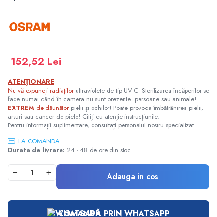
Injectomate
CPAP si AUTOCPAP
Instrumentar
Instalatii gaze medicinale
152,52 Lei
Oxigenatoare
Statii gaze medicinale
ATENȚIONARE
Prize gaze medicinale
Nu vă expuneți radiaților
ultraviolete de tip UV-C. Sterilizarea încăperilor se
face numai când în camera nu sunt prezente persoane sau animale!
Regulatoare presiune gaze medicinale
EXTREM
de dăunător
pielii și ochilor! Poate provoca îmbătrânirea pielii,
Butelii gaze medicale
arsuri sau cancer de piele! Citiți cu atenție instrucțiunile.
Pentru informații suplimentare, consultați personalul nostru specializat.
Carucioare butelii gaze
Conectori gaze medicinale
LA COMANDA
Durata de livrare:
24 - 48 de ore din stoc.
Componente statii gaze
Panouri control si alarmare
Adauga in cos
Console ATI si UPU
Dispozitive si sisteme de prindere / fixare
Rampa gaze medicale pat pacient
COMANDĂ PRIN WHATSAPP
Rampa iluminat alarmare