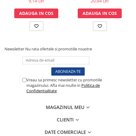
9,14 Lei
20,84 Lei
Iradiere totala: 390 W/m²
Lampi cu infrarosu
x ext. Ø 30,0mm
Redare culori: >95%
Electroencefalografe
ADAUGA IN COS
ADAUGA IN COS
Temperatura de culoare a luminii: 4000 K
Diametrul campului luminos: 210 mm
Colposcoape
Putere consumata: 33 W
Osteodensitometre
Alimentare: 110 / 230 V - 50 / 60 Hz
Stetoscoape
Grad de protectie: IP 42
Tensiometre
Newsletter
Nu rata ofertele si promotiile noastre
Oftalmoscoape
Otoscoape
Ingrijirea sanatatii
Aparate apnee
Vreau sa primesc newsletter cu promotiile
Aparate aerosoli
magazinului. Afla mai multe in
Politica de
Confidentialitate
Aparate masaj
Cantare
MAGAZINUL MEU
Glucometre
Ingrijire personala
CLIENTI
Perne si paturi electrice
DATE COMERCIALE
Perne ortopedice