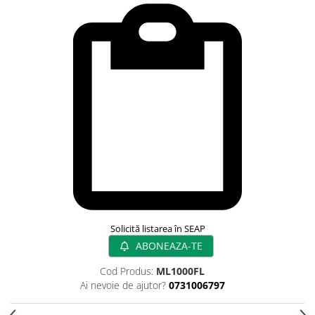
Rampa gaze medicale pat pacient
Rampa iluminat alarmare
Robineti
Accesorii vase
Tevi cupru si accesorii
Console tavan sali operatie
Lavoare apa sterila
Lavoare chirurgicale
Adaptori/cuple
Capsule, filtre finale apa sterila
Prefiltre lavoare
Electrochirurgie
Solicită listarea în SEAP
Manere pentru electrocautere
ABONEAZA-TE
Cabluri pentru pensele bipolare
Cabluri conectare electrozi neutri
Cod Produs:
ML1000FL
Ai nevoie de ajutor?
0731006797
Electrozi neutri
Electrocautere