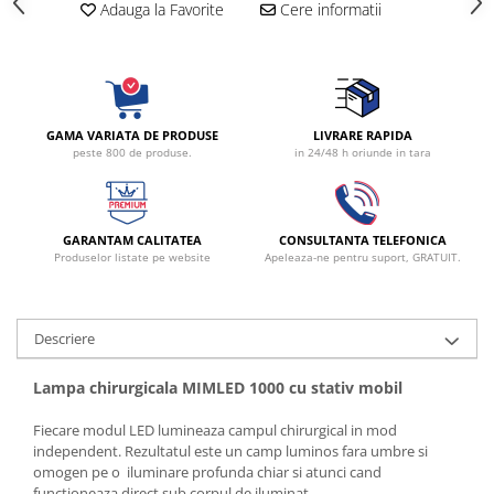
Adauga la Favorite
Cere informatii
Radiocautere
Aspiratoare de fum
Criocautere
Consumabile medicale si Accesorii
cutii medicamente
GAMA VARIATA DE PRODUSE
LIVRARE RAPIDA
peste 800 de produse.
in 24/48 h oriunde in tara
Electrozi
Hartie
Accesorii pentru perfuzie
GARANTAM CALITATEA
CONSULTANTA TELEFONICA
Geluri
Produselor listate pe website
Apeleaza-ne pentru suport, GRATUIT.
Filtre antibacteriene si antivirale
Garouri
Ochelari de protectie
Descriere
Gel ECO
Lampa chirurgicala MIMLED 1000 cu stativ mobil
Cabluri EKG (10 fire)
Electrozi ECG / EKG
Fiecare modul LED lumineaza campul chirurgical in mod
Sonde TOCO
independent. Rezultatul este un camp luminos fara umbre si
omogen pe o iluminare profunda chiar si atunci cand
Sonde US
functioneaza direct sub corpul de iluminat.