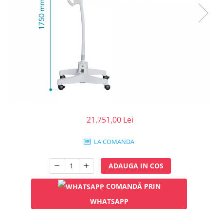
Injectomate
CPAP si AUTOCPAP
Instrumentar
Instalatii gaze medicinale
Oxigenatoare
Statii gaze medicinale
Prize gaze medicinale
Regulatoare presiune gaze
medicinale
21.751,00 Lei
Butelii gaze medicale
Carucioare butelii gaze
LA COMANDA
Conectori gaze medicinale
Componente statii gaze
ADAUGA IN COS
Panouri control si alarmare
COMANDĂ PRIN
Console ATI si UPU
Dispozitive si sisteme de prindere /
WHATSAPP
fixare