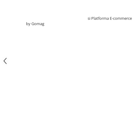
Sonde US
Vase
Creat cu ❤ și cu 🧠 de TrifanDan.ro
si
Platforma E-commerce
Spirometrie
by Gomag
Turbine
Spirometre
Filtre antibacteriene
Piese bucale
Alte dispozitive respiratorii
Clesti nazali
Investigare si diagnostic
Dermatoscoape
Audiometre
Laringoscoape
Oglinzi/Lampi frontale
Diapazon
Set ORL/Oftalmo
Lampi examinare