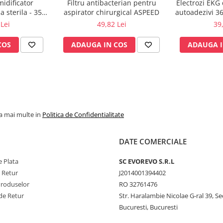
midificator
Filtru antibacterian pentru
Electrozi EKG 
 sterila - 350
aspirator chirurgical ASPEED
autoadezivi 3
msino
pachet
Lei
49,82 Lei
39
COS
ADAUGA IN COS
ADAUGA I
la mai multe in
Politica de Confidentialitate
DATE COMERCIALE
 Plata
SC​ ​EVOREVO​ ​S.R.L
e Retur
J2014001394402
Produselor
RO 32761476
de Retur
Str. Haralambie Nicolae G-ral 39, Se
Bucuresti, Bucuresti