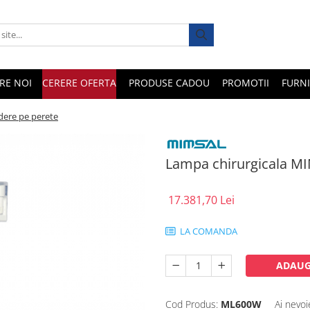
RE NOI
CERERE OFERTA
PRODUSE CADOU
PROMOTII
FURNI
dere pe perete
Lampa chirurgicala MI
17.381,70 Lei
LA COMANDA
ADAUG
Cod Produs:
ML600W
Ai nevoi