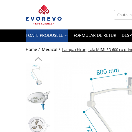
Toate Produsele
Medical
TOATE PRODUSELE
FORMULAR DE RETUR
DESP
Nebulizatoare
Concentratoare oxigen
Home /
Medical /
Lampa chirurgicala MIMLED 600 cu prin
Dopplere
Pulsoximetrie
Senzori SpO2
Pulsoximetre
Cabluri extensie
Capnometre
Lampi operatie
Negatoscoape
Holter EKG