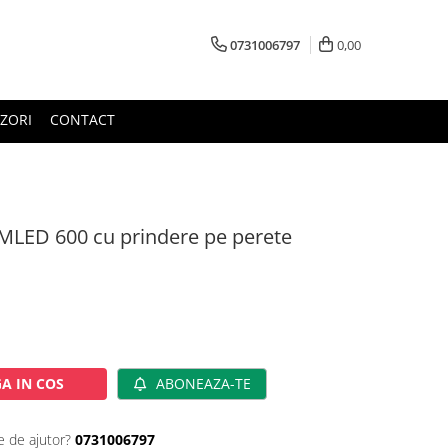
0731006797
0,00
ZORI
CONTACT
MLED 600 cu prindere pe perete
A IN COS
ABONEAZA-TE
e de ajutor?
0731006797