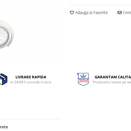
Adauga la Favorite
Cere 
LIVRARE RAPIDA
GARANTAM CALITA
in 24/48 h oriunde in tara
Produselor listate pe w
rete