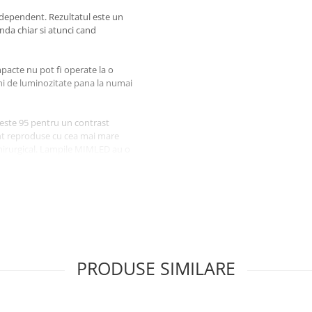
dependent. Rezultatul este un
da chiar si atunci cand
pacte nu pot fi operate la o
i de luminozitate pana la numai
 peste 95 pentru un contrast
sunt reproduse cu cea mai mare
chirurgical. Lampile MIMLED au o
rezistența in sala operatorie cu
 Comenzile separate ale luminii
ntuitiva si sigura. Aprindeti lumina
il albastru.
PRODUSE SIMILARE