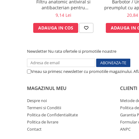
Filtru anatomic antiviral si
Barbotor / U
Iradiere totala: 220 W/m²
Electrocautere
antibacterian pentru
preumplut cu apa
Redare culori: >95%
spirometrie – int. Ø 27,5mm x
ml - A
Radiocautere
9,14 Lei
20,84 
Temperatura de culoare a luminii: 4000 K
ext. Ø 30,0mm
Diametrul campului luminos: 210 mm
Aspiratoare de fum
Putere consumata: 24 W
ADAUGA IN COS
ADAUGA IN 
Criocautere
Alimentare: 110 / 230 V - 50 / 60 Hz
Consumabile medicale si Accesorii
Grad de protectie: IP 42
cutii medicamente
Newsletter
Nu rata ofertele si promotiile noastre
Electrozi
Hartie
Vreau sa primesc newsletter cu promotiile magazinului. Af
Accesorii pentru perfuzie
Geluri
MAGAZINUL MEU
CLIENTI
Filtre antibacteriene si antivirale
Garouri
Despre noi
Metode de
Ochelari de protectie
Termeni si Conditii
Politica d
Gel ECO
Politica de Confidentialitate
Garantia 
Cabluri EKG (10 fire)
Politica de livrare
Formular 
Contact
ANPC
Electrozi ECG / EKG
Sonde TOCO