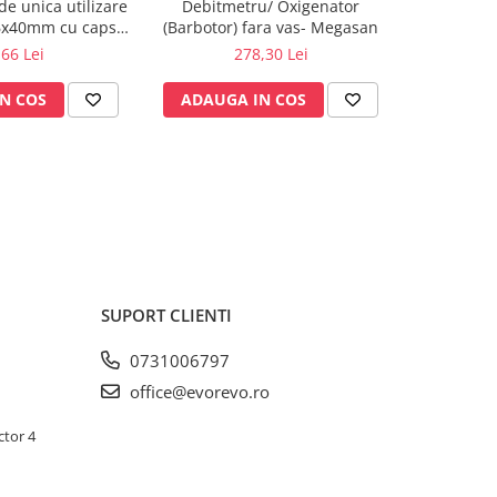
de unica utilizare
Debitmetru/ Oxigenator
Barboto
6x40mm cu capsa,
(Barbotor) fara vas- Megasan
preumplut 
 100 buc.
m
,66 Lei
278,30 Lei
N COS
ADAUGA IN COS
ADAUG
SUPORT CLIENTI
0731006797
office@evorevo.ro
ctor 4