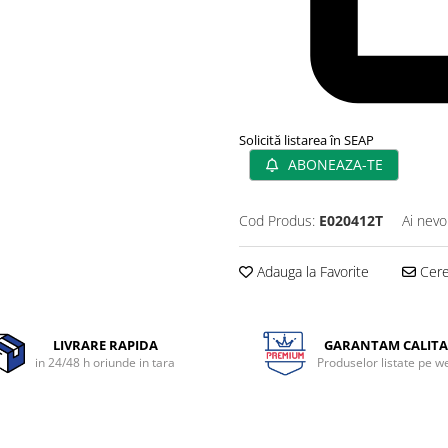
Solicită listarea în SEAP
ABONEAZA-TE
Cod Produs:
E020412T
Ai nevo
Adauga la Favorite
Cere 
LIVRARE RAPIDA
GARANTAM CALITA
in 24/48 h oriunde in tara
Produselor listate pe w