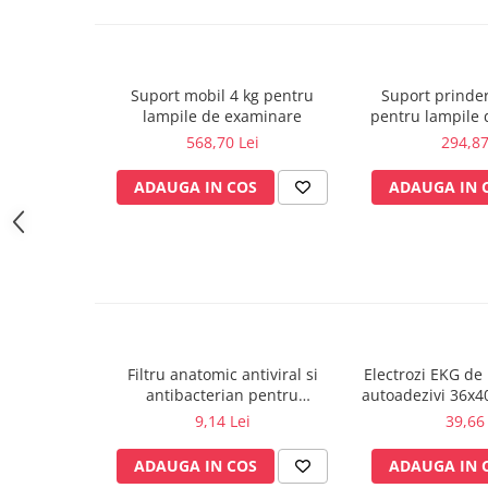
Timer: 0 - 15 min
Pachetul include suport de fixare pe birou
Sonde US
Vase
Spirometrie
Suport mobil 4 kg pentru
Suport prinde
Turbine
lampile de examinare
pentru lampile
Spirometre
568,70 Lei
294,87
Filtre antibacteriene
ADAUGA IN COS
ADAUGA IN 
Piese bucale
Alte dispozitive respiratorii
Clesti nazali
Investigare si diagnostic
Dermatoscoape
Audiometre
Laringoscoape
Filtru anatomic antiviral si
Electrozi EKG de 
antibacterian pentru
autoadezivi 36x
Oglinzi/Lampi frontale
spirometrie – int. Ø 27,5mm x
pachet 1
9,14 Lei
39,66 
Diapazon
ext. Ø 30,0mm
Set ORL/Oftalmo
ADAUGA IN COS
ADAUGA IN 
Lampi examinare