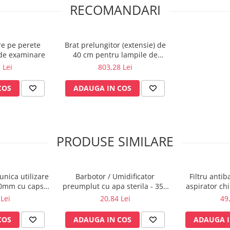
RECOMANDARI
re pe perete
Brat prelungitor (extensie) de
 de examinare
40 cm pentru lampile de
examinare
 Lei
803,28 Lei
COS
ADAUGA IN COS
PRODUSE SIMILARE
unica utilizare
Barbotor / Umidificator
Filtru anti
40mm cu capsa,
preumplut cu apa sterila - 350
aspirator ch
00 buc.
ml - Amsino
Lei
20,84 Lei
49
COS
ADAUGA IN COS
ADAUGA I