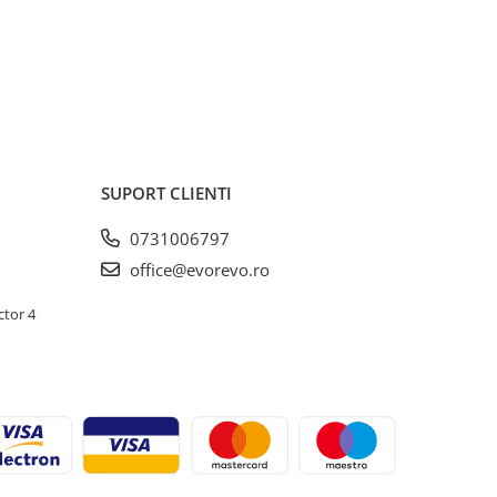
SUPORT CLIENTI
0731006797
office@evorevo.ro
ctor 4