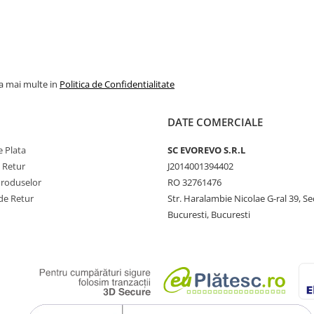
la mai multe in
Politica de Confidentialitate
DATE COMERCIALE
 Plata
SC​ ​EVOREVO​ ​S.R.L
e Retur
J2014001394402
Produselor
RO 32761476
de Retur
Str. Haralambie Nicolae G-ral 39, Se
Bucuresti, Bucuresti