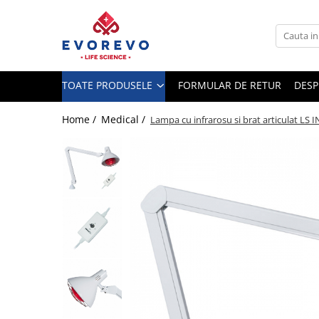
Toate Produsele
Medical
TOATE PRODUSELE
FORMULAR DE RETUR
DESP
Nebulizatoare
Concentratoare oxigen
Home /
Medical /
Lampa cu infrarosu si brat articulat LS 
Dopplere
Pulsoximetrie
Senzori SpO2
Pulsoximetre
Cabluri extensie
Capnometre
Lampi operatie
Negatoscoape
Holter EKG