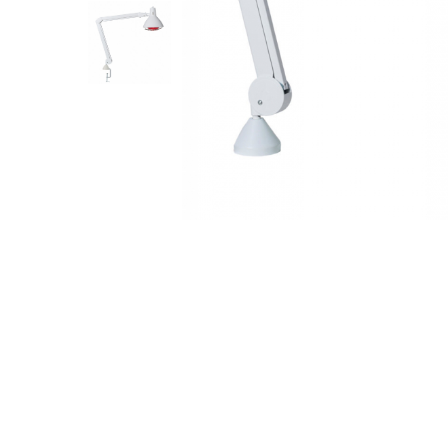
Perfuzomate
Injectomate
CPAP si AUTOCPAP
Instrumentar
Instalatii gaze medicinale
Oxigenatoare
Statii gaze medicinale
Prize gaze medicinale
Regulatoare presiune gaze
medicinale
Butelii gaze medicale
Carucioare butelii gaze
Conectori gaze medicinale
Componente statii gaze
Panouri control si alarmare
Console ATI si UPU
Dispozitive si sisteme de prindere /