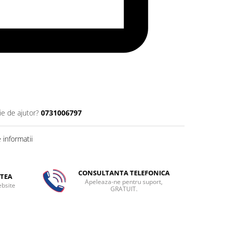
ie de ajutor?
0731006797
informatii
CONSULTANTA TELEFONICA
TEA
Apeleaza-ne pentru suport,
ebsite
GRATUIT.