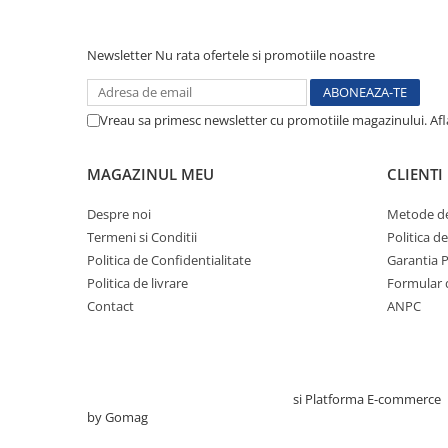
Testare reflexe
Lampi cu infrarosu
Newsletter
Nu rata ofertele si promotiile noastre
Electroencefalografe
Colposcoape
Vreau sa primesc newsletter cu promotiile magazinului. Af
Osteodensitometre
Stetoscoape
MAGAZINUL MEU
CLIENTI
Tensiometre
Oftalmoscoape
Despre noi
Metode de
Otoscoape
Termeni si Conditii
Politica d
Ingrijirea sanatatii
Politica de Confidentialitate
Garantia 
Politica de livrare
Formular 
Aparate apnee
Contact
ANPC
Aparate aerosoli
Aparate masaj
Cantare
Glucometre
Creat cu ❤ și cu 🧠 de TrifanDan.ro
si
Platforma E-commerce
by Gomag
Ingrijire personala
Perne si paturi electrice