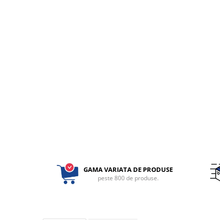
fixare
Rampa gaze medicale pat pacient
Rampa iluminat alarmare
Robineti
Accesorii vase
Tevi cupru si accesorii
Console tavan sali operatie
Lavoare apa sterila
Lavoare chirurgicale
Adaptori/cuple
Capsule, filtre finale apa sterila
Prefiltre lavoare
Electrochirurgie
GAMA VARIATA DE PRODUSE
peste 800 de produse.
Manere pentru electrocautere
Cabluri pentru pensele bipolare
Cabluri conectare electrozi neutri
Electrozi neutri