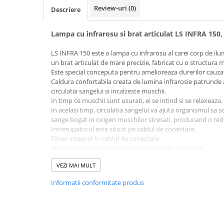
Review-uri
(0)
Descriere
Electrocautere
Radiocautere
Lampa cu infrarosu si brat articulat LS INFRA 150,
Aspiratoare de fum
Criocautere
LS INFRA 150 este o lampa cu infrarosu al carei corp de il
un brat articulat de mare precizie, fabricat cu o structura m
Consumabile medicale si Accesorii
Este special conceputa pentru amelioreaza durerilor cauzate
cutii medicamente
Caldura confortabila creata de lumina infrarosie patrunde 
circulatia sangelui si incalzeste muschii.
Electrozi
In timp ce muschii sunt usurati, ei se intind si se relaxeaza.
Hartie
In acelasi timp, circulatia sangelui va ajuta organismul sa s
Accesorii pentru perfuzie
sange bogat in oxigen muschilor stresati, producand o redu
Intrerupatorul este situat pe cablul de conectare.
Geluri
Timer integrat in cablul de conectare
Filtre antibacteriene si antivirale
Structura metalica, fabricata cu materiale rezistente.
Garouri
Costurile de intretinere sunt foarte mici.
VEZI MAI MULT
Ochelari de protectie
Specificatii tehnice:
Gel ECO
Informatii conformitate produs
Sursa de lumina: IR E-27 150 W
Cabluri EKG (10 fire)
Socket: E-27 ceramic
Diametru cap lampa: 21 cm
Electrozi ECG / EKG
Lungime brat: 90 cm
Sonde TOCO