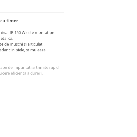
 cu timer
uminat IR 150 W este montat pe
etalica.
 de muschi si articulatii.
adanc in piele, stimuleaza
cape de impuritati si trimite rapid
cere eficienta a durerii.