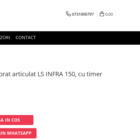
0731006797
0,00
ZORI
CONTACT
rat articulat LS INFRA 150, cu timer
A IN COS
IN WHATSAPP