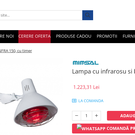
RE NOI
CERERE OFERTA
PRODUSE CADOU
PROMOTII
FURNI
INFRA 150, cu timer
Lampa cu infrarosu si b
1.223,31 Lei
LA COMANDA
ADAUG
COMANDĂ PR