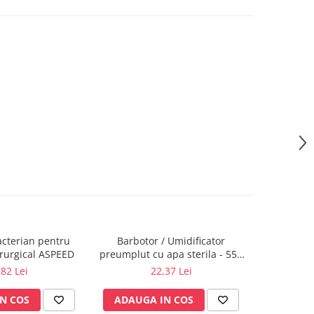
bacterian pentru
Barbotor / Umidificator
Priza oxig
irurgical ASPEED
preumplut cu apa sterila - 550
ml - Amsino
,82 Lei
22,37 Lei
N COS
ADAUGA IN COS
ADAUG