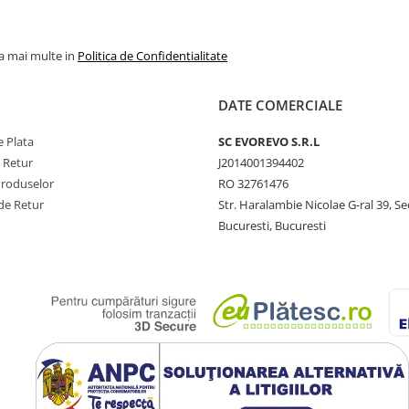
la mai multe in
Politica de Confidentialitate
DATE COMERCIALE
 Plata
SC​ ​EVOREVO​ ​S.R.L
e Retur
J2014001394402
Produselor
RO 32761476
de Retur
Str. Haralambie Nicolae G-ral 39, Se
Bucuresti, Bucuresti