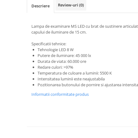
Review-uri
(0)
Descriere
Electrocautere
Radiocautere
Aspiratoare de fum
Lampa de examinare MS LED cu brat de sustinere articulat
Criocautere
capului de iluminare de 15 cm.
Consumabile medicale si Accesorii
Specificatii tehnice:
cutii medicamente
Tehnologie LED 8 W
Putere de iluminare: 45 000 lx
Electrozi
Durata de viata: 60.000 ore
Hartie
Redare culori: >97%
Accesorii pentru perfuzie
Temperatura de culoare a luminii: 5500 K
Intensitatea luminii este neajustabila
Geluri
Pozitionarea butonului de pornire si ajustarea intensita
Filtre antibacteriene si antivirale
Informatii conformitate produs
Garouri
Ochelari de protectie
Gel ECO
Cabluri EKG (10 fire)
Electrozi ECG / EKG
Sonde TOCO