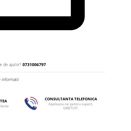
e de ajutor?
0731006797
informatii
CONSULTANTA TELEFONICA
TEA
Apeleaza-ne pentru suport,
ebsite
GRATUIT.