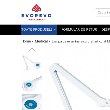
Toate Produsele
Medical
TOATE PRODUSELE
FORMULAR DE RETUR
DESP
Nebulizatoare
Concentratoare oxigen
Home /
Medical /
Lampa de examinare cu brat articulat 
Dopplere
Pulsoximetrie
Senzori SpO2
Pulsoximetre
Cabluri extensie
Capnometre
Lampi operatie
Negatoscoape
Holter EKG