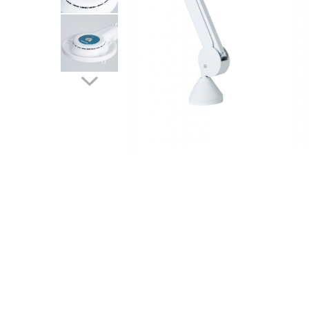
Perfuzomate
Injectomate
CPAP si AUTOCPAP
Instrumentar
Instalatii gaze medicinale
Oxigenatoare
Statii gaze medicinale
Prize gaze medicinale
Regulatoare presiune gaze
medicinale
Butelii gaze medicale
Carucioare butelii gaze
Conectori gaze medicinale
Componente statii gaze
Panouri control si alarmare
Console ATI si UPU
Dispozitive si sisteme de prindere /