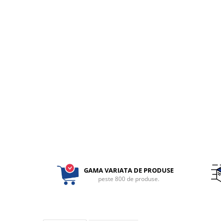
fixare
Rampa gaze medicale pat pacient
Rampa iluminat alarmare
Robineti
Accesorii vase
Tevi cupru si accesorii
Console tavan sali operatie
Lavoare apa sterila
Lavoare chirurgicale
Adaptori/cuple
Capsule, filtre finale apa sterila
Prefiltre lavoare
Electrochirurgie
GAMA VARIATA DE PRODUSE
peste 800 de produse.
Manere pentru electrocautere
Cabluri pentru pensele bipolare
Cabluri conectare electrozi neutri
Electrozi neutri