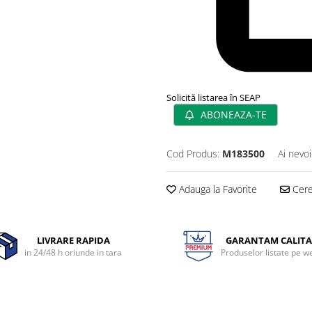
Solicită listarea în SEAP
ABONEAZA-TE
Cod Produs:
M183500
Ai nevoi
Adauga la Favorite
Cere 
LIVRARE RAPIDA
GARANTAM CALITA
in 24/48 h oriunde in tara
Produselor listate pe w