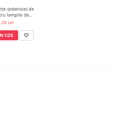
tor (extensie) de
ru lampile de
minare
,28 Lei
N COS