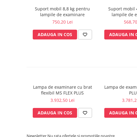
Sonde US
Suport mobil 8,8 kg pentru
Suport mobil 
Vase
lampile de examinare
lampile de 
750,20 Lei
568,70
Spirometrie
Turbine
ADAUGA IN COS
ADAUGA IN 
Spirometre
Filtre antibacteriene
Piese bucale
Alte dispozitive respiratorii
Clesti nazali
Investigare si diagnostic
Lampa de examinare cu brat
Lampa de exam
Dermatoscoape
flexibil MS FLEX PLUS
PLU
Audiometre
3.932,50 Lei
3.781,2
Laringoscoape
ADAUGA IN COS
ADAUGA IN 
Oglinzi/Lampi frontale
Diapazon
Set ORL/Oftalmo
Newsletter
Nu rata ofertele si promotiile noastre
Lampi examinare