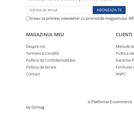
Testare reflexe
Lampi cu infrarosu
Vreau sa primesc newsletter cu promotiile magazinului. Af
Electroencefalografe
Colposcoape
MAGAZINUL MEU
CLIENTI
Osteodensitometre
Stetoscoape
Despre noi
Metode de
Termeni si Conditii
Politica d
Tensiometre
Politica de Confidentialitate
Garantia 
Oftalmoscoape
Politica de livrare
Formular 
Otoscoape
Contact
ANPC
Ingrijirea sanatatii
Aparate apnee
Aparate aerosoli
Creat cu ❤ și cu 🧠 de TrifanDan.ro
si
Platforma E-commerce
Aparate masaj
by Gomag
Cantare
Glucometre
Ingrijire personala
Perne si paturi electrice