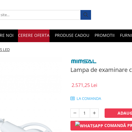
RE NOI
CERERE OFERTA
PRODUSE CADOU
PROMOTII
FURNI
MS LED
Lampa de examinare cu
2.571,25 Lei
LA COMANDA
ADAUG
COMANDĂ PR