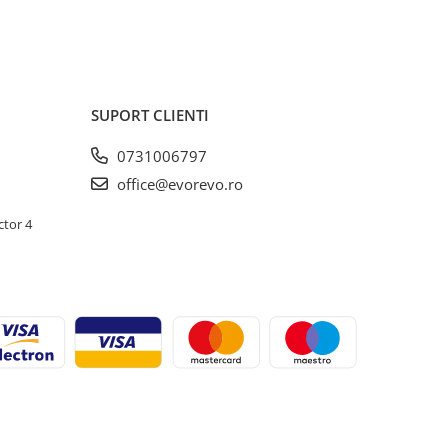
SUPORT CLIENTI
0731006797
office@evorevo.ro
ctor 4