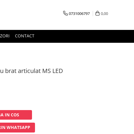
0731006797
0,00
ZORI
CONTACT
 brat articulat MS LED
A IN COS
IN WHATSAPP