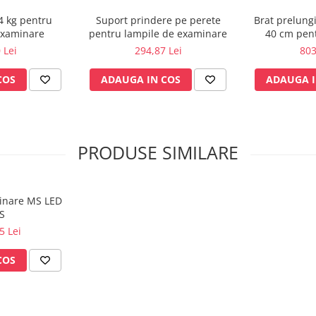
4 kg pentru
Suport prindere pe perete
Brat prelungi
examinare
pentru lampile de examinare
40 cm pent
exa
 Lei
294,87 Lei
803
COS
ADAUGA IN COS
ADAUGA I
PRODUSE SIMILARE
inare MS LED
S
5 Lei
COS