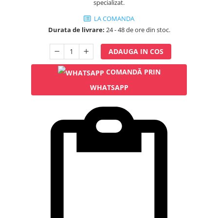
specializat.
Rampa gaze medicale pat pacient
Rampa iluminat alarmare
LA COMANDA
Robineti
Durata de livrare:
24 - 48 de ore din stoc.
Accesorii vase
ADAUGA IN COS
Tevi cupru si accesorii
Console tavan sali operatie
COMANDĂ PRIN
Lavoare apa sterila
WHATSAPP
Lavoare chirurgicale
Adaptori/cuple
Capsule, filtre finale apa sterila
Prefiltre lavoare
Electrochirurgie
Manere pentru electrocautere
Cabluri pentru pensele bipolare
Cabluri conectare electrozi neutri
Electrozi neutri
Electrocautere