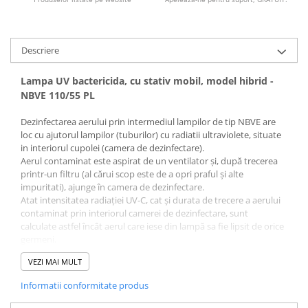
Vase
Spirometrie
Turbine
Descriere
Spirometre
Lampa UV bactericida, cu stativ mobil, model hibrid -
Filtre antibacteriene
NBVE 110/55 PL
Piese bucale
Alte dispozitive respiratorii
Dezinfectarea aerului prin intermediul lampilor de tip NBVE are
loc cu ajutorul lampilor (tuburilor) cu radiatii ultraviolete, situate
Clesti nazali
in interiorul cupolei (camera de dezinfectare).
Investigare si diagnostic
Aerul contaminat este aspirat de un ventilator și, după trecerea
printr-un filtru (al cărui scop este de a opri praful și alte
Dermatoscoape
impuritati), ajunge în camera de dezinfectare.
Audiometre
Atat intensitatea radiației UV-C, cat și durata de trecere a aerului
Laringoscoape
contaminat prin interiorul camerei de dezinfectare, sunt
calculate astfel încât aerul care iese din lampă sa fie lipsit de orice
Oglinzi/Lampi frontale
germeni.
Diapazon
VEZI MAI MULT
Set ORL/Oftalmo
Lampa UV cu montare pe stativ mobil, model hibrid (2 tuburi x
55 W care nu sunt la vedere, situate in interiorul cupolei + 1 tub x
Lampi examinare
Informatii conformitate produs
55 W la vedere, cu intrerupator separat) se utilizeaza atat pentru
Testare reflexe
dezinfectia aerului din incapere (poate functiona in prezenta