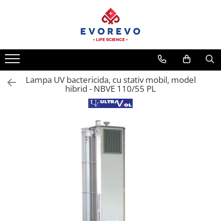
Medical
Metrologie
Nebulizatoare
Termometre
Concentratoare oxigen
Higrometre
Dopplere
Termohigrometre
Lampa UV bactericida, cu stativ mobil, model
hibrid - NBVE 110/55 PL
Pulsoximetrie
Cronometre
Senzori SpO2
Pulsoximetre
Cabluri extensie
Capnometre
Lampi operatie
Negatoscoape
Holter EKG
Perfuzomate