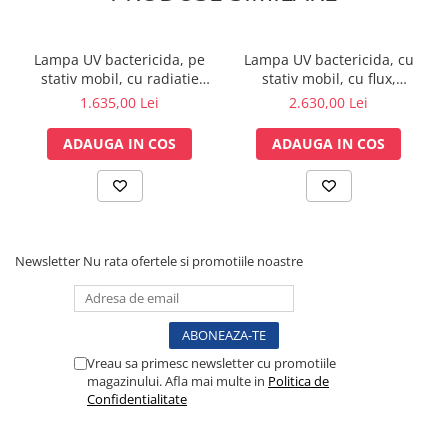
tuburile interne si unul pentru tubul extern).
Tensiometre
Termometre
Lampa UV bactericida, pe
Lampa UV bactericida, cu
Umidificatoare
stativ mobil, cu radiatie
stativ mobil, cu flux,
Monitorizare somn
directa, functionare in
functionare in prezenta
1.635,00 Lei
2.630,00 Lei
absenta personalului NBV
personalului - NBVE 60 PL
Masurare
2x30 PL
ADAUGA IN COS
ADAUGA IN COS
Cantare
Taliometre / Pediometre
Masurare corporala
Alcoolmetre
Prim ajutor, urgenta & reanimare
Newsletter
Nu rata ofertele si promotiile noastre
Targi urgente
Truse urgente
Genti urgente
Gulere cervicale
Vreau sa primesc newsletter cu promotiile
magazinului. Afla mai multe in
Politica de
Masti
Confidentialitate
Rucsacuri
Foarfece