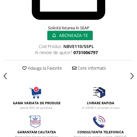
Radiocautere
Aspiratoare de fum
Criocautere
Consumabile medicale si Accesorii
Solicită listarea în SEAP
ABONEAZA-TE
cutii medicamente
Electrozi
Cod Produs:
NBVE110/55PL
Ai nevoie de ajutor?
0731006797
Hartie
Accesorii pentru perfuzie
Adauga la Favorite
Cere informatii
Geluri
Filtre antibacteriene si antivirale
Garouri
Ochelari de protectie
Gel ECO
GAMA VARIATA DE PRODUSE
LIVRARE RAPIDA
peste 800 de produse.
in 24/48 h oriunde in tara
Cabluri EKG (10 fire)
Electrozi ECG / EKG
Sonde TOCO
GARANTAM CALITATEA
CONSULTANTA TELEFONICA
Sonde US
Produselor listate pe website
Apeleaza-ne pentru suport, GRATUIT.