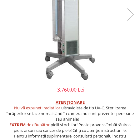
Injectomate
CPAP si AUTOCPAP
Instrumentar
Instalatii gaze medicinale
Oxigenatoare
Statii gaze medicinale
Prize gaze medicinale
Regulatoare presiune gaze
medicinale
Butelii gaze medicale
Carucioare butelii gaze
3.760,00 Lei
Conectori gaze medicinale
ATENȚIONARE
Componente statii gaze
Nu vă expuneți radiaților
ultraviolete de tip UV-C. Sterilizarea
Panouri control si alarmare
încăperilor se face numai când în camera nu sunt prezente persoane
sau animale!
Console ATI si UPU
EXTREM
de dăunător
pielii și ochilor! Poate provoca îmbătrânirea
Dispozitive si sisteme de prindere /
pielii, arsuri sau cancer de piele! Citiți cu atenție instrucțiunile.
fixare
Pentru informații suplimentare, consultați personalul nostru