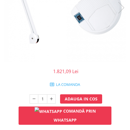
Injectomate
CPAP si AUTOCPAP
Instrumentar
Instalatii gaze medicinale
Oxigenatoare
Statii gaze medicinale
Prize gaze medicinale
Regulatoare presiune gaze
medicinale
1.821,09 Lei
Butelii gaze medicale
Carucioare butelii gaze
LA COMANDA
Conectori gaze medicinale
Componente statii gaze
ADAUGA IN COS
Panouri control si alarmare
COMANDĂ PRIN
Console ATI si UPU
Dispozitive si sisteme de prindere /
WHATSAPP
fixare