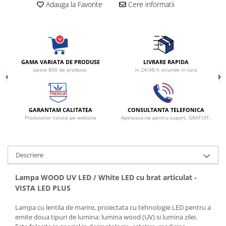
Adauga la Favorite
Cere informatii
Radiocautere
Aspiratoare de fum
Criocautere
Consumabile medicale si Accesorii
cutii medicamente
GAMA VARIATA DE PRODUSE
LIVRARE RAPIDA
peste 800 de produse.
in 24/48 h oriunde in tara
Electrozi
Hartie
Accesorii pentru perfuzie
GARANTAM CALITATEA
CONSULTANTA TELEFONICA
Geluri
Produselor listate pe website
Apeleaza-ne pentru suport, GRATUIT.
Filtre antibacteriene si antivirale
Garouri
Ochelari de protectie
Descriere
Gel ECO
Lampa WOOD UV LED / White LED cu brat articulat -
Cabluri EKG (10 fire)
VISTA LED PLUS
Electrozi ECG / EKG
Sonde TOCO
Lampa cu lentila de marire, proiectata cu tehnologie LED pentru a
emite doua tipuri de lumina: lumina wood (UV) si lumina zilei.
Sonde US