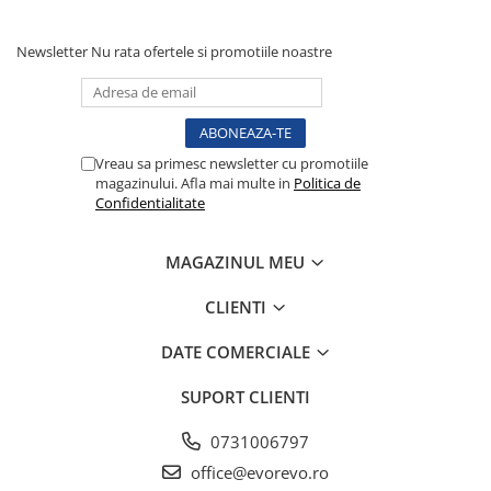
Tensiometre
Termometre
Newsletter
Nu rata ofertele si promotiile noastre
Umidificatoare
Monitorizare somn
Masurare
Vreau sa primesc newsletter cu promotiile
Cantare
magazinului. Afla mai multe in
Politica de
Taliometre / Pediometre
Confidentialitate
Masurare corporala
Alcoolmetre
MAGAZINUL MEU
Prim ajutor, urgenta & reanimare
CLIENTI
Targi urgente
Truse urgente
DATE COMERCIALE
Genti urgente
SUPORT CLIENTI
Gulere cervicale
Masti
0731006797
Rucsacuri
office@evorevo.ro
Foarfece