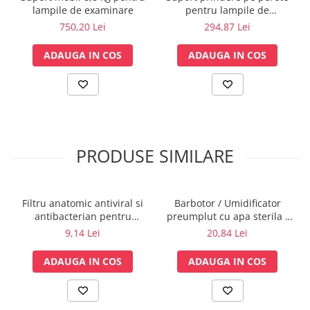
lampile de examinare
pentru lampile de
Lampi cu infrarosu
examinare
750,20 Lei
294,87 Lei
Electroencefalografe
Colposcoape
ADAUGA IN COS
ADAUGA IN COS
Osteodensitometre
Stetoscoape
Tensiometre
Oftalmoscoape
Otoscoape
PRODUSE SIMILARE
Ingrijirea sanatatii
Aparate apnee
Aparate aerosoli
Filtru anatomic antiviral si
Barbotor / Umidificator
Aparate masaj
antibacterian pentru
preumplut cu apa sterila -
spirometrie – int. Ø 27,5mm
350 ml - Amsino
Cantare
9,14 Lei
20,84 Lei
x ext. Ø 30,0mm
Glucometre
ADAUGA IN COS
ADAUGA IN COS
Ingrijire personala
Perne si paturi electrice
Perne ortopedice