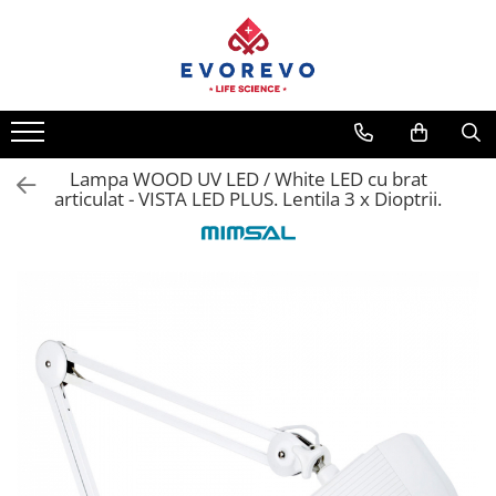
Medical
Metrologie
Nebulizatoare
Termometre
Concentratoare oxigen
Higrometre
Dopplere
Termohigrometre
Lampa WOOD UV LED / White LED cu brat
articulat - VISTA LED PLUS. Lentila 3 x Dioptrii.
Pulsoximetrie
Cronometre
Senzori SpO2
Pulsoximetre
Cabluri extensie
Capnometre
Lampi operatie
Negatoscoape
Holter EKG
Perfuzomate