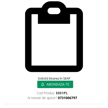
Rampa gaze medicale pat pacient
Rampa iluminat alarmare
Robineti
Accesorii vase
Tevi cupru si accesorii
Console tavan sali operatie
Lavoare apa sterila
Lavoare chirurgicale
Adaptori/cuple
Capsule, filtre finale apa sterila
Prefiltre lavoare
Electrochirurgie
Solicită listarea în SEAP
Manere pentru electrocautere
ABONEAZA-TE
Cabluri pentru pensele bipolare
Cabluri conectare electrozi neutri
Cod Produs:
E051PL
Ai nevoie de ajutor?
0731006797
Electrozi neutri
Electrocautere