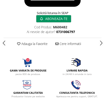
Radiocautere
Aspiratoare de fum
Solicită listarea în SEAP
Criocautere
ABONEAZA-TE
Consumabile medicale si Accesorii
Cod Produs:
M600482
cutii medicamente
Ai nevoie de ajutor?
0731006797
Electrozi
Hartie
Adauga la Favorite
Cere informatii
Accesorii pentru perfuzie
Geluri
Filtre antibacteriene si antivirale
Garouri
GAMA VARIATA DE PRODUSE
LIVRARE RAPIDA
Ochelari de protectie
peste 800 de produse.
in 24/48 h oriunde in tara
Gel ECO
Cabluri EKG (10 fire)
Electrozi ECG / EKG
GARANTAM CALITATEA
CONSULTANTA TELEFONICA
Sonde TOCO
Produselor listate pe website
Apeleaza-ne pentru suport, GRATUIT.
Sonde US