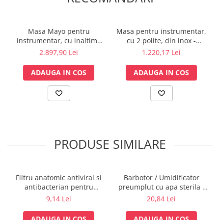
Lampi cu infrarosu
Electroencefalografe
Masa Mayo pentru
Masa pentru instrumentar,
Colposcoape
instrumentar, cu inaltime
cu 2 polite, din inox -
Osteodensitometre
reglabila hidraulic -
M600975
2.897,90 Lei
1.220,17 Lei
Stetoscoape
M600485
Tensiometre
ADAUGA IN COS
ADAUGA IN COS
Oftalmoscoape
Otoscoape
Ingrijirea sanatatii
Aparate apnee
Aparate aerosoli
PRODUSE SIMILARE
Aparate masaj
Cantare
Glucometre
Filtru anatomic antiviral si
Barbotor / Umidificator
antibacterian pentru
preumplut cu apa sterila -
Ingrijire personala
spirometrie – int. Ø 27,5mm
350 ml - Amsino
9,14 Lei
20,84 Lei
Perne si paturi electrice
x ext. Ø 30,0mm
Perne ortopedice
ADAUGA IN COS
ADAUGA IN COS