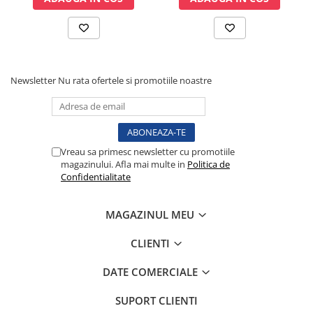
Tensiometre
Termometre
Umidificatoare
Monitorizare somn
Newsletter
Nu rata ofertele si promotiile noastre
Masurare
Cantare
Taliometre / Pediometre
Masurare corporala
Vreau sa primesc newsletter cu promotiile
Alcoolmetre
magazinului. Afla mai multe in
Politica de
Confidentialitate
Prim ajutor, urgenta & reanimare
Targi urgente
MAGAZINUL MEU
Truse urgente
Genti urgente
CLIENTI
Gulere cervicale
DATE COMERCIALE
Masti
Rucsacuri
SUPORT CLIENTI
Foarfece