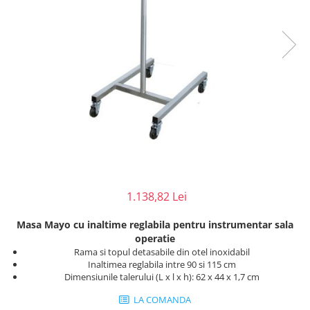
Injectomate
CPAP si AUTOCPAP
Instrumentar
Instalatii gaze medicinale
Oxigenatoare
Statii gaze medicinale
Prize gaze medicinale
Regulatoare presiune gaze
medicinale
Butelii gaze medicale
Carucioare butelii gaze
1.138,82 Lei
Conectori gaze medicinale
Masa Mayo cu inaltime reglabila pentru instrumentar sala
Componente statii gaze
operatie
Panouri control si alarmare
Rama si topul detasabile din otel inoxidabil
Inaltimea reglabila intre 90 si 115 cm
Console ATI si UPU
Dimensiunile talerului (L x l x h): 62 x 44 x 1,7 cm
Dispozitive si sisteme de prindere /
fixare
LA COMANDA