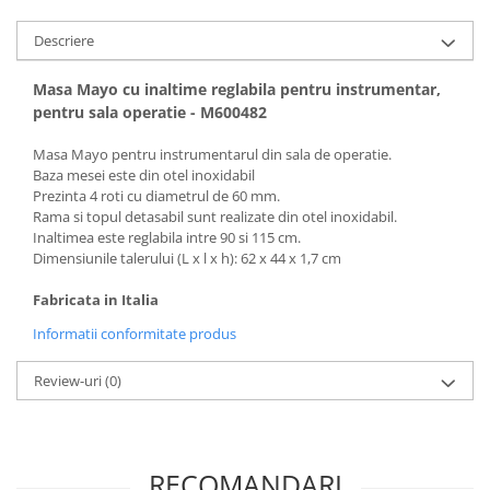
Vase
Descriere
Spirometrie
Turbine
Masa Mayo cu inaltime reglabila pentru instrumentar,
Spirometre
pentru sala operatie - M600482
Filtre antibacteriene
Masa Mayo pentru instrumentarul din sala de operatie.
Piese bucale
Baza mesei este din otel inoxidabil
Alte dispozitive respiratorii
Prezinta 4 roti cu diametrul de 60 mm.
Rama si topul detasabil sunt realizate din otel inoxidabil.
Clesti nazali
Inaltimea este reglabila intre 90 si 115 cm.
Investigare si diagnostic
Dimensiunile talerului (L x l x h): 62 x 44 x 1,7 cm
Dermatoscoape
Fabricata in Italia
Audiometre
Informatii conformitate produs
Laringoscoape
Oglinzi/Lampi frontale
Review-uri
(0)
Diapazon
Set ORL/Oftalmo
Lampi examinare
RECOMANDARI
Testare reflexe