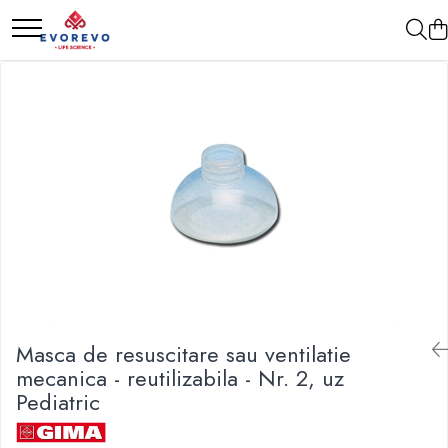
Medical
Metrologie
Nebulizatoare
Termometre
Concentratoare oxigen
Higrometre
Dopplere
Termohigrometre
Pulsoximetrie
Cronometre
Senzori SpO2
Pulsoximetre
Cabluri extensie
Capnometre
Lampi operatie
Masca de resuscitare sau ventilatie
Negatoscoape
mecanica - reutilizabila - Nr. 2, uz
Holter EKG
Pediatric
Perfuzomate