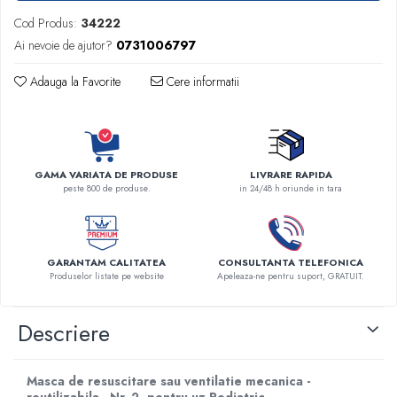
Robineti
Cod Produs:
34222
Accesorii vase
Ai nevoie de ajutor?
0731006797
Tevi cupru si accesorii
Adauga la Favorite
Cere informatii
Console tavan sali operatie
Lavoare apa sterila
Lavoare chirurgicale
Adaptori/cuple
GAMA VARIATA DE PRODUSE
LIVRARE RAPIDA
Capsule, filtre finale apa sterila
peste 800 de produse.
in 24/48 h oriunde in tara
Prefiltre lavoare
Electrochirurgie
Manere pentru electrocautere
GARANTAM CALITATEA
CONSULTANTA TELEFONICA
Produselor listate pe website
Apeleaza-ne pentru suport, GRATUIT.
Cabluri pentru pensele bipolare
Cabluri conectare electrozi neutri
Descriere
Electrozi neutri
Electrocautere
Radiocautere
Masca de resuscitare sau ventilatie mecanica -
Aspiratoare de fum