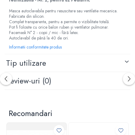
reutilizabila - Nr. 2, pentru uz Pediatric
Criocautere
Masca autoclavabila pentru resuscitare sau ventilatie mecanica.
Consumabile medicale si Accesorii
Fabricata din silicon.
Complet transparenta, pentru a permite o vizibilitate totală.
cutii medicamente
Pot fi folosite cu orice balon ruben și ventilator pulmonar.
Electrozi
Facemask N° 2 - copii / mic - fără latex.
Autoclavabil de până la 40 de ori.
Hartie
Informatii conformitate produs
Accesorii pentru perfuzie
Geluri
Tip utilizare
Filtre antibacteriene si antivirale
Garouri
Review-uri
(0)
Ochelari de protectie
Gel ECO
Cabluri EKG (10 fire)
Electrozi ECG / EKG
Recomandari
Sonde TOCO
Sonde US
Vase
Spirometrie