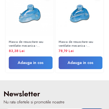
Electroencefalografe
Colposcoape
Osteodensitometre
Stetoscoape
Tensiometre
Oftalmoscoape
Otoscoape
Masca de resuscitare sau
Masca de resuscitare sau
Ingrijirea sanatatii
ventilatie mecanica -
ventilatie mecanica -
reutilizabila - Nr. 5, adult
reutilizabila - Nr. 4, pacient
83,38 Lei
78,19 Lei
Aparate apnee
adult
Aparate aerosoli
Adauga in cos
Adauga in cos
Aparate masaj
Cantare
Glucometre
Ingrijire personala
Perne si paturi electrice
Newsletter
Perne ortopedice
Nu rata ofertele si promotiile noastre
Tensiometre