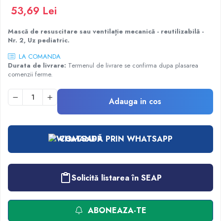
Injectomate
53,69 Lei
CPAP si AUTOCPAP
Mască de resuscitare sau ventilație mecanică - reutilizabilă -
Instrumentar
Nr. 2, Uz pediatric.
Instalatii gaze medicinale
LA COMANDA
Oxigenatoare
Durata de livrare:
Termenul de livrare se confirma dupa plasarea
comenzii ferme.
Statii gaze medicinale
Prize gaze medicinale
Adauga in cos
Regulatoare presiune gaze medicinale
Butelii gaze medicale
Carucioare butelii gaze
COMANDĂ PRIN WHATSAPP
Conectori gaze medicinale
Componente statii gaze
Panouri control si alarmare
Solicită listarea în SEAP
Console ATI si UPU
Dispozitive si sisteme de prindere / fixare
Rampa gaze medicale pat pacient
ABONEAZA-TE
Rampa iluminat alarmare