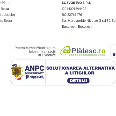
 Plata
SC​ ​EVOREVO​ ​S.R.L
e Retur
J2014001394402
Produselor
RO 32761476
de Retur
Str. Haralambie Nicolae G-ral 39, Se
Bucuresti, Bucuresti