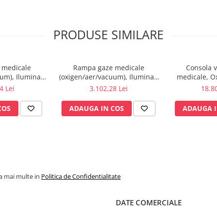
PRODUSE SIMILARE
 medicale
Rampa gaze medicale
Consola v
um), Iluminat,
(oxigen/aer/vacuum), Iluminat,
medicale, O
1 post
prize - 1 post
ATI, Rampa 
4 Lei
3.102,28 Lei
18.80
COS
ADAUGA IN COS
ADAUGA I
la mai multe in
Politica de Confidentialitate
DATE COMERCIALE