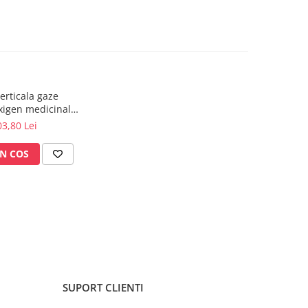
erticala gaze
xigen medicinal
- model Premium
3,80 Lei
N COS
SUPORT CLIENTI