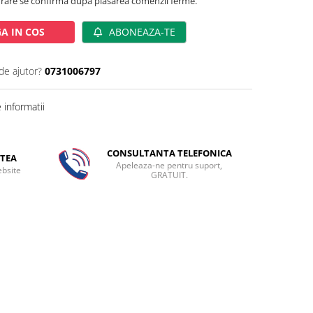
rare se confirma dupa plasarea comenzii ferme.
A IN COS
ABONEAZA-TE
de ajutor?
0731006797
informatii
CONSULTANTA TELEFONICA
TEA
Apeleaza-ne pentru suport,
ebsite
GRATUIT.