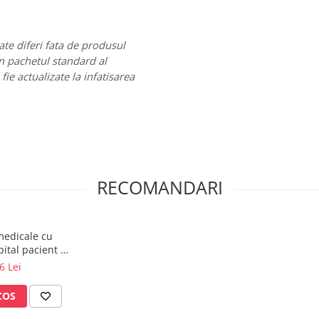
te diferi fata de produsul
in pachetul standard al
ie actualizate la infatisarea
RECOMANDARI
edicale cu
pital pacient 1
t
6 Lei
COS