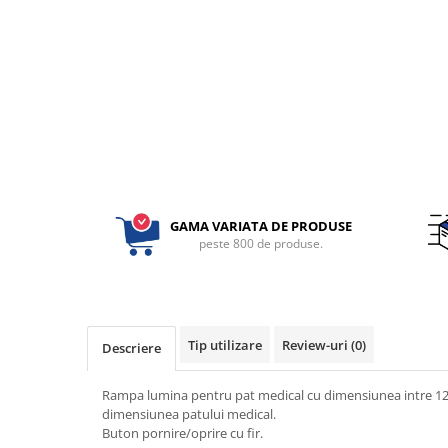
Perfuzomate
Injectomate
CPAP si AUTOCPAP
Instrumentar
Instalatii gaze medicinale
Oxigenatoare
Statii gaze medicinale
Prize gaze medicinale
GAMA VARIATA DE PRODUSE
Regulatoare presiune gaze
peste 800 de produse.
medicinale
Butelii gaze medicale
Carucioare butelii gaze
Conectori gaze medicinale
Tip utilizare
Review-uri
(0)
Descriere
Componente statii gaze
Panouri control si alarmare
Rampa lumina pentru pat medical cu dimensiunea intre 120-
dimensiunea patului medical.
Console ATI si UPU
Buton pornire/oprire cu fir.
Dispozitive si sisteme de prindere /