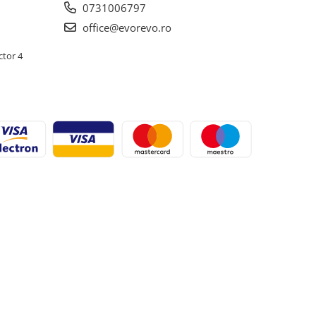
0731006797
office@evorevo.ro
ctor 4