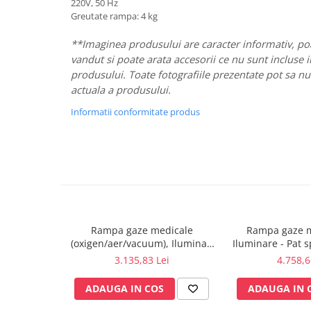
220V, 50 Hz
fixare
Greutate rampa: 4 kg
Rampa gaze medicale pat pacient
**Imaginea produsului are caracter informativ, poa
Rampa iluminat alarmare
vandut si poate arata accesorii ce nu sunt incluse 
Robineti
produsului. Toate fotografiile prezentate pot sa nu f
Accesorii vase
actuala a produsului.
Tevi cupru si accesorii
Informatii conformitate produs
Console tavan sali operatie
Lavoare apa sterila
Lavoare chirurgicale
Adaptori/cuple
Capsule, filtre finale apa sterila
Prefiltre lavoare
Rampa gaze medicale
Rampa gaze m
Electrochirurgie
(oxigen/aer/vacuum), Iluminat,
Iluminare - Pat s
Manere pentru electrocautere
prize - 1 post
pos
3.135,83 Lei
4.758,6
Cabluri pentru pensele bipolare
ADAUGA IN COS
ADAUGA IN 
Cabluri conectare electrozi neutri
Electrozi neutri