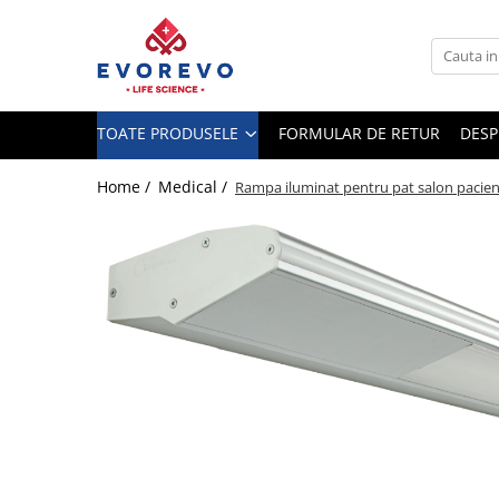
Toate Produsele
Medical
TOATE PRODUSELE
FORMULAR DE RETUR
DESP
Nebulizatoare
Concentratoare oxigen
Home /
Medical /
Rampa iluminat pentru pat salon pacien
Dopplere
Pulsoximetrie
Senzori SpO2
Pulsoximetre
Cabluri extensie
Capnometre
Lampi operatie
Negatoscoape
Holter EKG