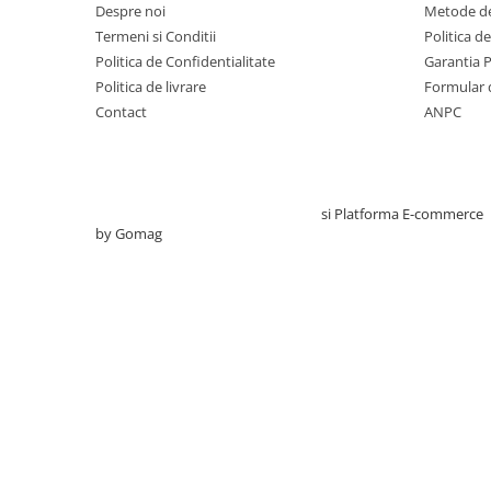
Despre noi
Metode de
Sonde US
Termeni si Conditii
Politica d
Vase
Politica de Confidentialitate
Garantia 
Spirometrie
Politica de livrare
Formular 
Contact
ANPC
Turbine
Spirometre
Filtre antibacteriene
Piese bucale
Creat cu ❤ și cu 🧠 de TrifanDan.ro
si
Platforma E-commerce
Alte dispozitive respiratorii
by Gomag
Clesti nazali
Investigare si diagnostic
Dermatoscoape
Audiometre
Laringoscoape
Oglinzi/Lampi frontale
Diapazon
Set ORL/Oftalmo
Lampi examinare