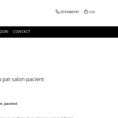
0731006797
0,00
ZORI
CONTACT
 pat salon pacient
n, pacient