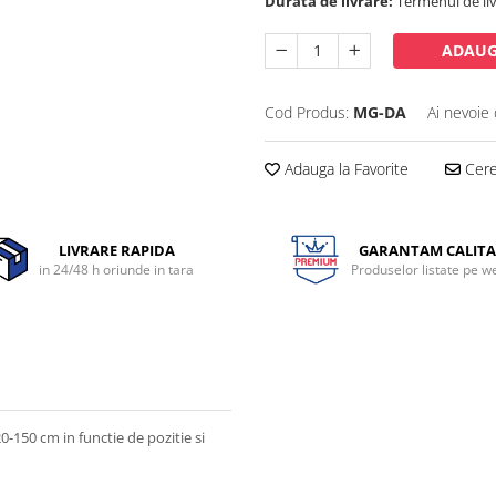
Durata de livrare:
Termenul de liv
ADAUG
Cod Produs:
MG-DA
Ai nevoie 
Adauga la Favorite
Cere 
LIVRARE RAPIDA
GARANTAM CALITA
in 24/48 h oriunde in tara
Produselor listate pe w
150 cm in functie de pozitie si