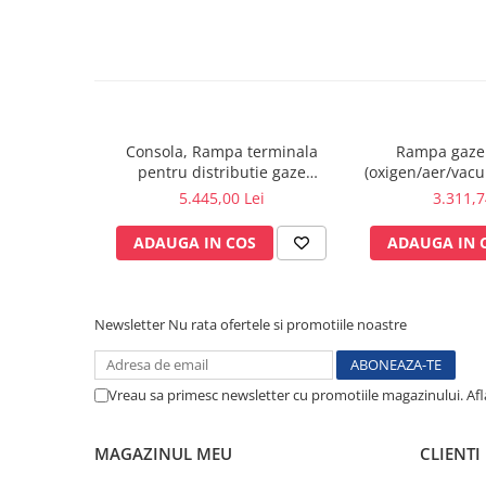
Electrocautere
Radiocautere
Aspiratoare de fum
Criocautere
Consumabile medicale si Accesorii
Consola, Rampa terminala
Rampa gaze
cutii medicamente
pentru distributie gaze
(oxigen/aer/vacu
medicale si circuite electrice
prize - 
5.445,00 Lei
3.311,7
Electrozi
ATI, UPU, ICR
Hartie
ADAUGA IN COS
ADAUGA IN 
Accesorii pentru perfuzie
Geluri
Filtre antibacteriene si antivirale
Newsletter
Nu rata ofertele si promotiile noastre
Garouri
Ochelari de protectie
Vreau sa primesc newsletter cu promotiile magazinului. Af
Gel ECO
Cabluri EKG (10 fire)
Electrozi ECG / EKG
MAGAZINUL MEU
CLIENTI
Sonde TOCO