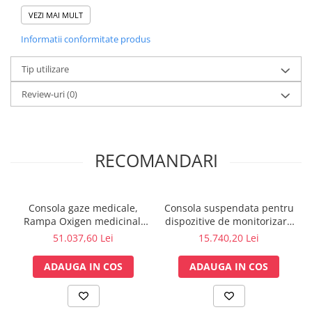
2 buc. suport monitor,
Sonde US
VEZI MAI MULT
1 buc. raft cu sertar
**Imaginea produsului are carcater de prezentare, rampa nu
Vase
Informatii conformitate produs
include accesoriile: stativ perfuzii, suport monitor, cos
Spirometrie
instrumente, bol, borcan pentru catetere, borcan vacuum, stativ
furtune, cuple prize gaze.
Tip utilizare
Turbine
Spirometre
Review-uri
(0)
Filtre antibacteriene
Piese bucale
Alte dispozitive respiratorii
RECOMANDARI
Clesti nazali
Investigare si diagnostic
Dermatoscoape
Consola gaze medicale,
Consola suspendata pentru
Audiometre
Rampa Oxigen medicinal,
dispozitive de monitorizare
suspendata, cu 2 suporturi
pacient - Model 1, Rotatie
51.037,60 Lei
15.740,20 Lei
Laringoscoape
monitor + 1 raft
340 grade
Oglinzi/Lampi frontale
ADAUGA IN COS
ADAUGA IN COS
Diapazon
Set ORL/Oftalmo
Lampi examinare