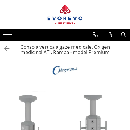
Toate Produsele
Medical
Nebulizatoare
Consola verticala gaze medicale, Oxigen
Concentratoare oxigen
medicinal ATI, Rampa - model Premium
Dopplere
Pulsoximetrie
Senzori SpO2
Pulsoximetre
Cabluri extensie
Capnometre
Lampi operatie
Negatoscoape
Holter EKG