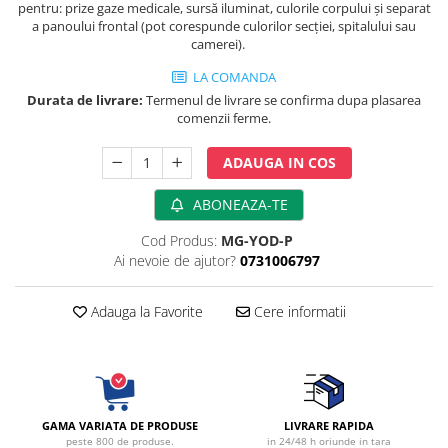
pentru: prize gaze medicale, sursă iluminat, culorile corpului și separat
fixare
a panoului frontal (pot corespunde culorilor secției, spitalului sau
Rampa gaze medicale pat pacient
camerei).
Rampa iluminat alarmare
LA COMANDA
Robineti
Durata de livrare:
Termenul de livrare se confirma dupa plasarea
comenzii ferme.
Accesorii vase
Tevi cupru si accesorii
ADAUGA IN COS
Console tavan sali operatie
Lavoare apa sterila
ABONEAZA-TE
Lavoare chirurgicale
Cod Produs:
MG-YOD-P
Adaptori/cuple
Ai nevoie de ajutor?
0731006797
Capsule, filtre finale apa sterila
Prefiltre lavoare
Adauga la Favorite
Cere informatii
Electrochirurgie
Manere pentru electrocautere
Cabluri pentru pensele bipolare
Cabluri conectare electrozi neutri
GAMA VARIATA DE PRODUSE
LIVRARE RAPIDA
peste 800 de produse.
in 24/48 h oriunde in tara
Electrozi neutri