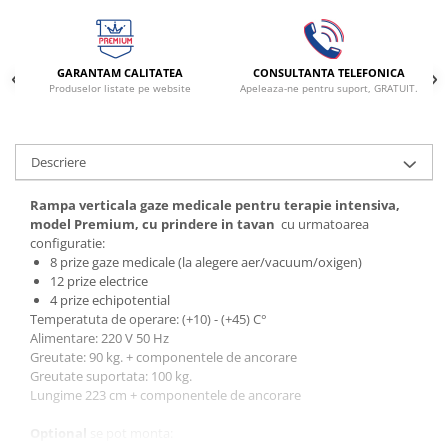
Electrocautere
Radiocautere
Aspiratoare de fum
GARANTAM CALITATEA
CONSULTANTA TELEFONICA
Produselor listate pe website
Apeleaza-ne pentru suport, GRATUIT.
Criocautere
Consumabile medicale si Accesorii
cutii medicamente
Descriere
Electrozi
Rampa verticala gaze medicale pentru terapie intensiva,
Hartie
model Premium, cu prindere in tavan
cu urmatoarea
Accesorii pentru perfuzie
configuratie:
Geluri
8 prize gaze medicale (la alegere aer/vacuum/oxigen)
12 prize electrice
Filtre antibacteriene si antivirale
4 prize echipotential
Garouri
Temperatuta de operare: (+10) - (+45) C°
Alimentare: 220 V 50 Hz
Ochelari de protectie
Greutate: 90 kg. + componentele de ancorare
Gel ECO
Greutate suportata: 100 kg.
Cabluri EKG (10 fire)
Lungime 223 cm + componentele de ancorare
Electrozi ECG / EKG
Optional
se pot monta:
Sonde TOCO