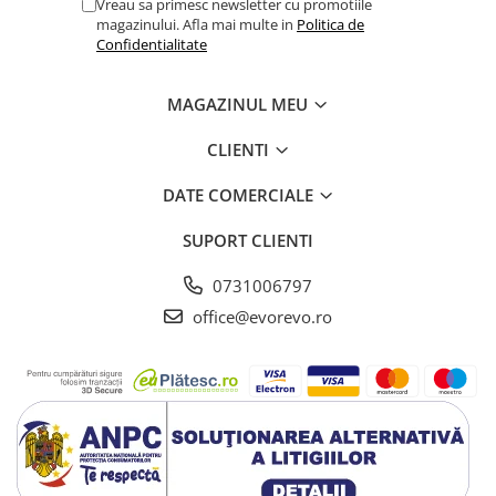
Vreau sa primesc newsletter cu promotiile
magazinului. Afla mai multe in
Politica de
Perne ortopedice
Confidentialitate
Tensiometre
Termometre
MAGAZINUL MEU
Umidificatoare
Monitorizare somn
CLIENTI
Masurare
DATE COMERCIALE
Cantare
Taliometre / Pediometre
SUPORT CLIENTI
Masurare corporala
0731006797
Alcoolmetre
office@evorevo.ro
Prim ajutor, urgenta & reanimare
Targi urgente
Truse urgente
Genti urgente
Gulere cervicale
Masti