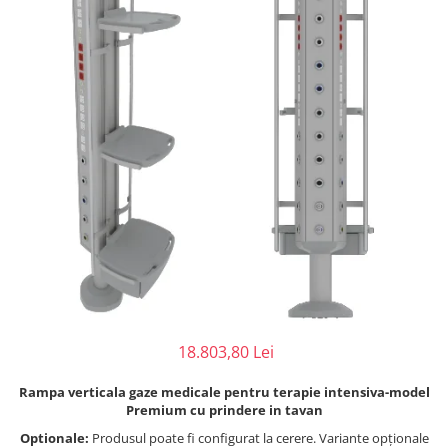
Perfuzomate
Injectomate
CPAP si AUTOCPAP
Instrumentar
Instalatii gaze medicinale
Oxigenatoare
Statii gaze medicinale
Prize gaze medicinale
Regulatoare presiune gaze
medicinale
Butelii gaze medicale
Carucioare butelii gaze
Conectori gaze medicinale
18.803,80 Lei
Componente statii gaze
Rampa verticala gaze medicale pentru terapie intensiva-model
Panouri control si alarmare
Premium cu prindere in tavan
Console ATI si UPU
Optionale:
Produsul poate fi configurat la cerere. Variante opționale
Dispozitive si sisteme de prindere /