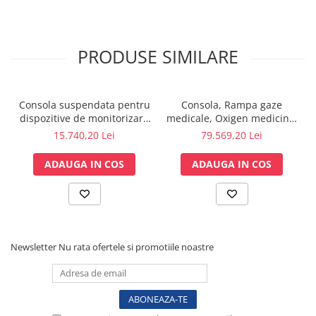
Testare reflexe
Lampi cu infrarosu
PRODUSE SIMILARE
Electroencefalografe
Colposcoape
Osteodensitometre
Consola suspendata pentru
Consola, Rampa gaze
Stetoscoape
dispozitive de monitorizare
medicale, Oxigen medicinal
Tensiometre
pacient Model 2, Rotatie
ATI, suspendata, cu 3
15.740,20 Lei
79.569,20 Lei
340 grade
suporti pentru monitoare.
Oftalmoscoape
ADAUGA IN COS
ADAUGA IN COS
Otoscoape
Ingrijirea sanatatii
Aparate apnee
Aparate aerosoli
Aparate masaj
Newsletter
Nu rata ofertele si promotiile noastre
Cantare
Glucometre
Ingrijire personala
Perne si paturi electrice