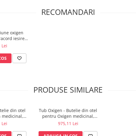
RECOMANDARI
iune oxigen
racord iesire
8
 Lei
COS
PRODUSE SIMILARE
elie din otel
Tub Oxigen - Butelie din otel
 medicinal,
pentru Oxigen medicinal,
 5 litri
capacitate 10 litri
 Lei
975,11 Lei
COS
ADAUGA IN COS