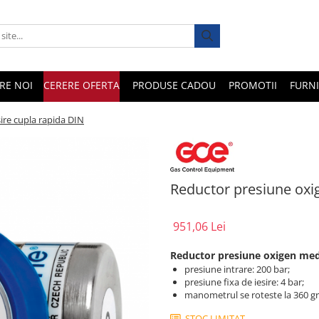
RE NOI
CERERE OFERTA
PRODUSE CADOU
PROMOTII
FURNI
ire cupla rapida DIN
Reductor presiune oxig
951,06 Lei
Reductor presiune oxigen medi
presiune intrare: 200 bar;
presiune fixa de iesire: 4 bar;
manometrul se roteste la 360 g
STOC LIMITAT