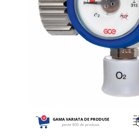
Perfuzomate
Injectomate
CPAP si AUTOCPAP
Instrumentar
Instalatii gaze medicinale
Oxigenatoare
Statii gaze medicinale
Prize gaze medicinale
Regulatoare presiune gaze
medicinale
Butelii gaze medicale
Carucioare butelii gaze
Conectori gaze medicinale
Componente statii gaze
GAMA VARIATA DE PRODUSE
Panouri control si alarmare
peste 800 de produse.
Console ATI si UPU
Dispozitive si sisteme de prindere /