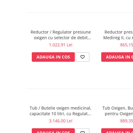
Electrocautere
Radiocautere
Aspiratoare de fum
Criocautere
Reductor / Regulator presiune
Reductor pres
Consumabile medicale si Accesorii
oxigen cu selector de debit
Medireg II, cu 
Mediselect II, cu iesire 9/16
G3/
1.022,91 Lei
865,15
cutii medicamente
Electrozi
ADAUGA IN COS
ADAUGA IN 
Hartie
Accesorii pentru perfuzie
Geluri
Filtre antibacteriene si antivirale
Garouri
Ochelari de protectie
Tub / Butelie oxigen medicinal,
Tub Oxigen, But
Gel ECO
capacitate 10 litri, cu Regulator
pentru Oxigen
Cabluri EKG (10 fire)
MediVital - GCE
capacitate
3.146,00 Lei
889,35
Electrozi ECG / EKG
Sonde TOCO
ADAUGA IN COS
ADAUGA IN 