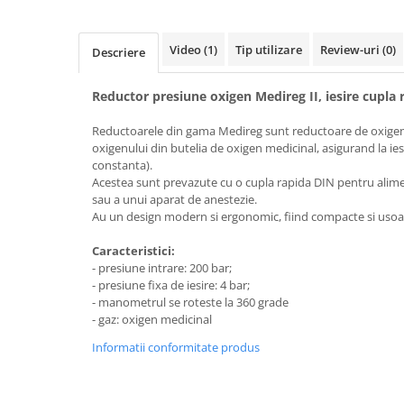
fixare
Rampa gaze medicale pat pacient
Video
(1)
Tip utilizare
Review-uri
(0)
Descriere
Rampa iluminat alarmare
Robineti
Reductor presiune oxigen Medireg II, iesire cupla 
Accesorii vase
Reductoarele din gama Medireg sunt reductoare de oxigen 
Tevi cupru si accesorii
oxigenului din butelia de oxigen medicinal, asigurand la ies
Console tavan sali operatie
constanta).
Lavoare apa sterila
Acestea sunt prevazute cu o cupla rapida DIN pentru alime
sau a unui aparat de anestezie.
Lavoare chirurgicale
Au un design modern si ergonomic, fiind compacte si usoar
Adaptori/cuple
Caracteristici:
Capsule, filtre finale apa sterila
- presiune intrare: 200 bar;
Prefiltre lavoare
- presiune fixa de iesire: 4 bar;
Electrochirurgie
- manometrul se roteste la 360 grade
- gaz: oxigen medicinal
Manere pentru electrocautere
Informatii conformitate produs
Cabluri pentru pensele bipolare
Cabluri conectare electrozi neutri
Electrozi neutri