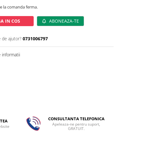
de la comanda ferma.
A IN COS
ABONEAZA-TE
e de ajutor?
0731006797
informatii
CONSULTANTA TELEFONICA
TEA
Apeleaza-ne pentru suport,
ebsite
GRATUIT.