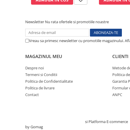
Sonde US
Vase
Spirometrie
Newsletter
Nu rata ofertele si promotiile noastre
Turbine
Spirometre
Vreau sa primesc newsletter cu promotiile magazinului. Af
Filtre antibacteriene
Piese bucale
MAGAZINUL MEU
CLIENTI
Alte dispozitive respiratorii
Clesti nazali
Despre noi
Metode de
Termeni si Conditii
Politica d
Investigare si diagnostic
Politica de Confidentialitate
Garantia 
Dermatoscoape
Politica de livrare
Formular 
Audiometre
Contact
ANPC
Laringoscoape
Oglinzi/Lampi frontale
Diapazon
Creat cu ❤ și cu 🧠 de TrifanDan.ro
si
Platforma E-commerce
Set ORL/Oftalmo
by Gomag
Lampi examinare