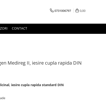
0731006797
0,00
ZORI
CONTACT
en Medireg II, iesire cupla rapida DIN
cinal, iesire cupla rapida standard DIN
rade