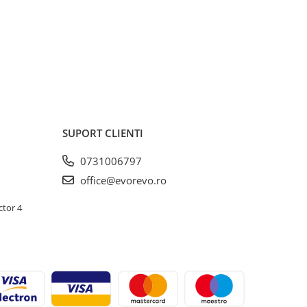
SUPORT CLIENTI
0731006797
office@evorevo.ro
ctor 4