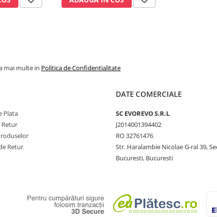
la mai multe in
Politica de Confidentialitate
DATE COMERCIALE
 Plata
SC​ ​EVOREVO​ ​S.R.L
e Retur
J2014001394402
Produselor
RO 32761476
de Retur
Str. Haralambie Nicolae G-ral 39, Se
Bucuresti, Bucuresti