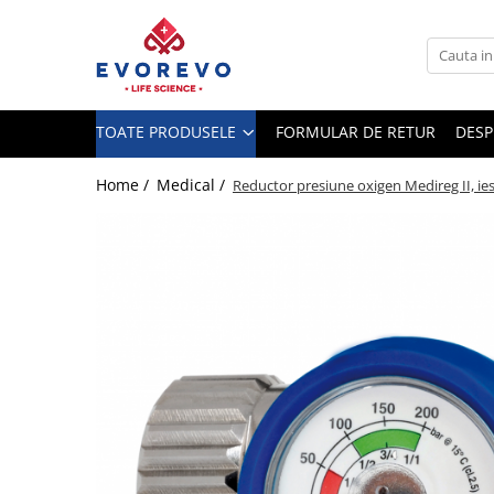
Toate Produsele
Medical
TOATE PRODUSELE
FORMULAR DE RETUR
DESP
Nebulizatoare
Concentratoare oxigen
Home /
Medical /
Reductor presiune oxigen Medireg II, ies
Dopplere
Pulsoximetrie
Senzori SpO2
Pulsoximetre
Cabluri extensie
Capnometre
Lampi operatie
Negatoscoape
Holter EKG