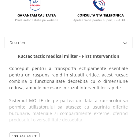
Vase
Spirometrie
GARANTAM CALITATEA
CONSULTANTA TELEFONICA
Produselor listate pe website
Apeleaza-ne pentru suport, GRATUIT.
Turbine
Spirometre
Filtre antibacteriene
Descriere
Piese bucale
Alte dispozitive respiratorii
Rucsac tactic medical militar - First Intervention
Clesti nazali
Conceput pentru a transporta echipamente esentiale
Investigare si diagnostic
pentru un raspuns rapid in situatii critice, acest rucsac
Dermatoscoape
combina o functionalitate deosebita cu o dimensiune
Audiometre
redusa, ambele necesare in cazul interventiilor rapide.
Laringoscoape
Sistemul MOLLE de pe partea din fata a rucsacului va
Oglinzi/Lampi frontale
permite utilizatorului sa ataseze cu usurinta diferite
Diapazon
buzunare, materiale si compartimente externe, oferind
Set ORL/Oftalmo
produsului o versatilitate deosebita.
Lampi examinare
Constructie si dotari:
Testare reflexe
VEZI MAI MULT