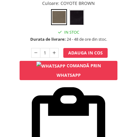
Rampa gaze medicale pat pacient
Culoare
: COYOTE BROWN
Rampa iluminat alarmare
Robineti
Accesorii vase
IN STOC
Tevi cupru si accesorii
Durata de livrare:
24 - 48 de ore din stoc.
Console tavan sali operatie
Lavoare apa sterila
ADAUGA IN COS
Lavoare chirurgicale
COMANDĂ PRIN
Adaptori/cuple
WHATSAPP
Capsule, filtre finale apa sterila
Prefiltre lavoare
Electrochirurgie
Manere pentru electrocautere
Cabluri pentru pensele bipolare
Cabluri conectare electrozi neutri
Electrozi neutri
Electrocautere