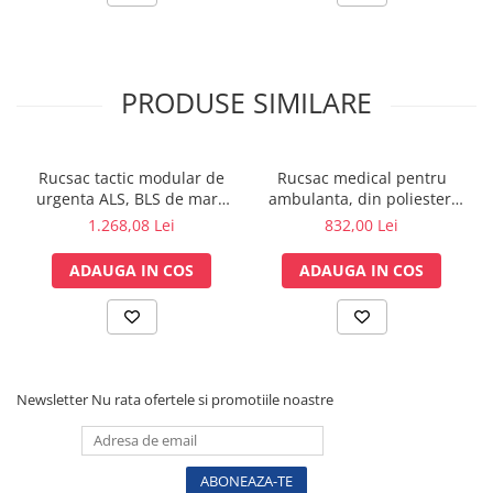
Tensiometre
Termometre
Umidificatoare
PRODUSE SIMILARE
Monitorizare somn
Masurare
Cantare
Rucsac tactic modular de
Rucsac medical pentru
Taliometre / Pediometre
urgenta ALS, BLS de mare
ambulanta, din poliester,
capacitate (neechipat)
neechipat
Masurare corporala
1.268,08 Lei
832,00 Lei
Alcoolmetre
ADAUGA IN COS
ADAUGA IN COS
Prim ajutor, urgenta & reanimare
Targi urgente
Truse urgente
Genti urgente
Gulere cervicale
Newsletter
Nu rata ofertele si promotiile noastre
Masti
Rucsacuri
Foarfece