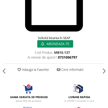
Radiocautere
Aspiratoare de fum
Criocautere
Consumabile medicale si Accesorii
cutii medicamente
Electrozi
Solicită listarea în SEAP
Hartie
ABONEAZA-TE
Accesorii pentru perfuzie
Cod Produs:
MB10.137
Geluri
Ai nevoie de ajutor?
0731006797
Filtre antibacteriene si antivirale
Garouri
Adauga la Favorite
Cere informatii
Ochelari de protectie
Gel ECO
Cabluri EKG (10 fire)
Electrozi ECG / EKG
GAMA VARIATA DE PRODUSE
LIVRARE RAPIDA
Sonde TOCO
peste 800 de produse.
in 24/48 h oriunde in tara
Sonde US