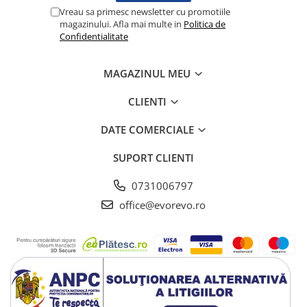
Vreau sa primesc newsletter cu promotiile
Truse pentru resuscitare /
magazinului. Afla mai multe in
Politica de
reanimare
Confidentialitate
Protectie si acoperiri in urgente
Aparatura si echipamente
MAGAZINUL MEU
Protectie personal
Sterilizare
CLIENTI
Casolete sterilizare
DATE COMERCIALE
Pungi sterilizare
SUPORT CLIENTI
Indicatori sterilizare
Masini sigilat si taiat pungi
0731006797
Lampi germicide
office@evorevo.ro
Sterilizatoare
Lampi bactericide
Mobilier medical
Canapele consultatii
Dulapuri
instrumente/medicamente