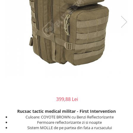
Injectomate
CPAP si AUTOCPAP
Instrumentar
Instalatii gaze medicinale
Oxigenatoare
Statii gaze medicinale
Prize gaze medicinale
Regulatoare presiune gaze
medicinale
Butelii gaze medicale
Carucioare butelii gaze
Conectori gaze medicinale
Componente statii gaze
399,88 Lei
Panouri control si alarmare
Rucsac tactic medical militar - First Intervention
Console ATI si UPU
Culoare: COYOTE BROWN cu Benzi Reflectorizante
Dispozitive si sisteme de prindere /
Fermoare reflectorizante zi si noapte
fixare
Sistem MOLLE de pe partea din fata a rucsacului