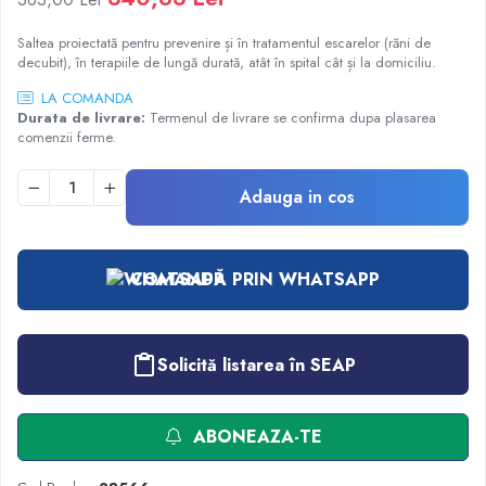
Injectomate
CPAP si AUTOCPAP
Saltea proiectată pentru prevenire și în tratamentul escarelor (răni de
decubit), în terapiile de lungă durată, atât în spital cât și la domiciliu.
Instrumentar
LA COMANDA
Instalatii gaze medicinale
Durata de livrare:
Termenul de livrare se confirma dupa plasarea
comenzii ferme.
Oxigenatoare
Statii gaze medicinale
Adauga in cos
Prize gaze medicinale
Regulatoare presiune gaze medicinale
Butelii gaze medicale
COMANDĂ PRIN WHATSAPP
Carucioare butelii gaze
Conectori gaze medicinale
Componente statii gaze
Solicită listarea în SEAP
Panouri control si alarmare
Console ATI si UPU
Dispozitive si sisteme de prindere / fixare
ABONEAZA-TE
Rampa gaze medicale pat pacient
Rampa iluminat alarmare