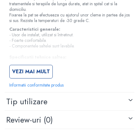
tratamentele si terapiile de lunga durata, atat in spital cat si la
Criocautere
domiciliu.
Fixarea la pat se efectueaza cu ajutorul unor cleme in partea de jos
Consumabile medicale si Accesorii
si sus. Rezista la temperaturi de -30 grade C.
cutii medicamente
Caracteristici generale:
Electrozi
- Usor de instalat, utilizat si întretinut.
- Foarte confortabila.
Hartie
- Componentele saltelei sunt lavabile.
Accesorii pentru perfuzie
Specificatii tehnice saltea:
Geluri
- Dimensiuni: 200 x 90 x 7 cm.
Filtre antibacteriene si antivirale
- Inaltimea celulei : 7 cm (2,7 ").
VEZI MAI MULT
Garouri
- Material: PVC.
- Grosimea peretelui celulei: 0,35 mm.
Ochelari de protectie
- Numarul de celule: 130.
Informatii conformitate produs
Gel ECO
- Sarcina maxima suportata: 130 kg.
Cabluri EKG (10 fire)
Tip utilizare
Specificatii tehnice compresor:
Electrozi ECG / EKG
- Silentios.
- Regleaza presiuniea printr-o simpla apasare de buton de pe
Sonde TOCO
Review-uri
(0)
panoul frontal.
Sonde US
- Poate fi agatat de orice cadru de pat, cu ajutorul a două carlige
reglabile.
Vase
- Dimensiuni: 25 x 12 x 10 cm.
Spirometrie