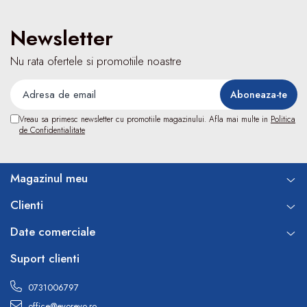
Termometre
Umidificatoare
Newsletter
Monitorizare somn
Masurare
Nu rata ofertele si promotiile noastre
Cantare
Taliometre / Pediometre
Masurare corporala
Vreau sa primesc newsletter cu promotiile magazinului. Afla mai multe in
Politica
Alcoolmetre
de Confidentialitate
Prim ajutor, urgenta & reanimare
Targi urgente
Magazinul meu
Truse urgente
Genti urgente
Clienti
Gulere cervicale
Date comerciale
Masti
Rucsacuri
Suport clienti
Foarfece
0731006797
Truse pentru resuscitare / reanimare
office@evorevo.ro