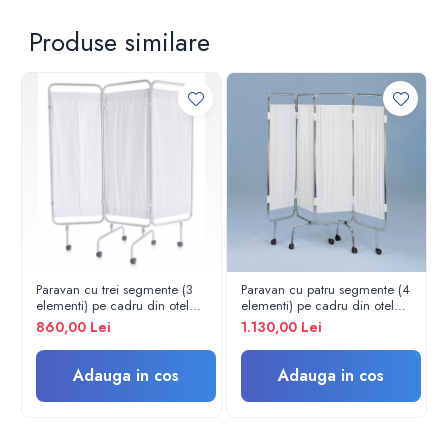
Electroencefalografe
Colposcoape
Produse similare
Osteodensitometre
Stetoscoape
Tensiometre
Oftalmoscoape
Otoscoape
Ingrijirea sanatatii
Aparate apnee
Aparate aerosoli
Aparate masaj
Paravan cu trei segmente (3
Paravan cu patru segmente (4
Cantare
elementi) pe cadru din otel
elementi) pe cadru din otel
Glucometre
vopsit - MO412C - MORETTI
cromat - M600826
860,00 Lei
1.130,00 Lei
Ingrijire personala
Perne si paturi electrice
Adauga in cos
Adauga in cos
Perne ortopedice
Tensiometre