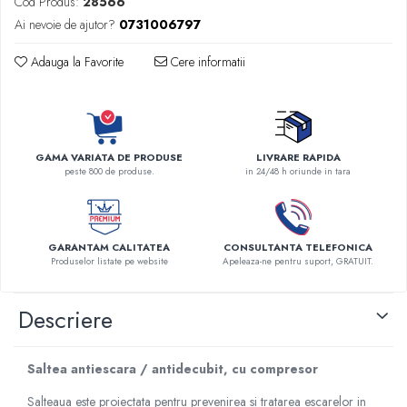
Cod Produs:
28566
Robineti
Ai nevoie de ajutor?
0731006797
Accesorii vase
Adauga la Favorite
Cere informatii
Tevi cupru si accesorii
Console tavan sali operatie
Lavoare apa sterila
Lavoare chirurgicale
GAMA VARIATA DE PRODUSE
LIVRARE RAPIDA
Adaptori/cuple
peste 800 de produse.
in 24/48 h oriunde in tara
Capsule, filtre finale apa sterila
Prefiltre lavoare
Electrochirurgie
GARANTAM CALITATEA
CONSULTANTA TELEFONICA
Produselor listate pe website
Apeleaza-ne pentru suport, GRATUIT.
Manere pentru electrocautere
Cabluri pentru pensele bipolare
Cabluri conectare electrozi neutri
Descriere
Electrozi neutri
Electrocautere
Saltea antiescara / antidecubit, cu compresor
Radiocautere
Salteaua este proiectata pentru prevenirea si tratarea escarelor in
Aspiratoare de fum