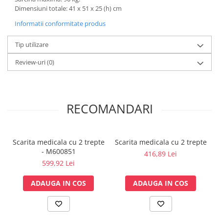
Vase
Dimensiuni totale: 41 x 51 x 25 (h) cm
Spirometrie
Informatii conformitate produs
Turbine
Tip utilizare
Spirometre
Filtre antibacteriene
Review-uri
(0)
Piese bucale
Alte dispozitive respiratorii
Clesti nazali
RECOMANDARI
Investigare si diagnostic
Dermatoscoape
Audiometre
Scarita medicala cu 2 trepte
Scarita medicala cu 2 trepte
Laringoscoape
- M600851
416,89 Lei
Oglinzi/Lampi frontale
599,92 Lei
Diapazon
ADAUGA IN COS
ADAUGA IN COS
Set ORL/Oftalmo
Lampi examinare
Testare reflexe