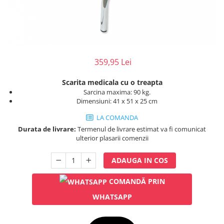
Injectomate
CPAP si AUTOCPAP
Instrumentar
Instalatii gaze medicinale
359,95 Lei
Oxigenatoare
Statii gaze medicinale
Scarita medicala cu o treapta
Prize gaze medicinale
Sarcina maxima: 90 kg.
Dimensiuni: 41 x 51 x 25 cm
Regulatoare presiune gaze
medicinale
LA COMANDA
Butelii gaze medicale
Durata de livrare:
Termenul de livrare estimat va fi comunicat
ulterior plasarii comenzii
Carucioare butelii gaze
Conectori gaze medicinale
ADAUGA IN COS
Componente statii gaze
Panouri control si alarmare
COMANDĂ PRIN
Console ATI si UPU
WHATSAPP
Dispozitive si sisteme de prindere /
fixare