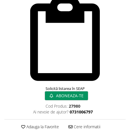
Rampa gaze medicale pat pacient
Rampa iluminat alarmare
Robineti
Accesorii vase
Tevi cupru si accesorii
Console tavan sali operatie
Lavoare apa sterila
Lavoare chirurgicale
Adaptori/cuple
Capsule, filtre finale apa sterila
Prefiltre lavoare
Electrochirurgie
Solicită listarea în SEAP
ABONEAZA-TE
Manere pentru electrocautere
Cabluri pentru pensele bipolare
Cod Produs:
27980
Cabluri conectare electrozi neutri
Ai nevoie de ajutor?
0731006797
Electrozi neutri
Electrocautere
Adauga la Favorite
Cere informatii