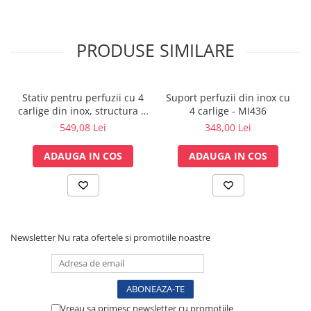
Lampi cu infrarosu
Electroencefalografe
PRODUSE SIMILARE
Colposcoape
Osteodensitometre
Stetoscoape
Stativ pentru perfuzii cu 4
Suport perfuzii din inox cu
Tensiometre
carlige din inox, structura si
4 carlige - MI436
Oftalmoscoape
baza din inox - M600694/4
549,08 Lei
348,00 Lei
Otoscoape
Ingrijirea sanatatii
ADAUGA IN COS
ADAUGA IN COS
Aparate apnee
Aparate aerosoli
Aparate masaj
Cantare
Newsletter
Nu rata ofertele si promotiile noastre
Glucometre
Ingrijire personala
Perne si paturi electrice
Perne ortopedice
Vreau sa primesc newsletter cu promotiile