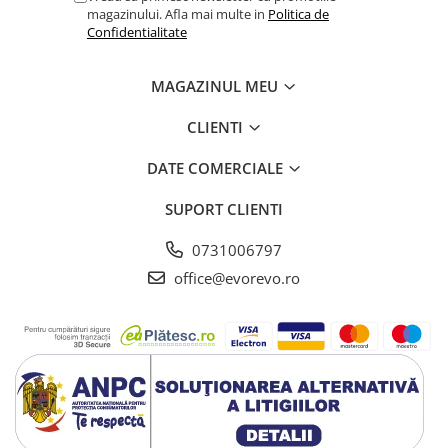
Tensiometre
magazinului. Afla mai multe in
Politica de
Confidentialitate
Termometre
Umidificatoare
MAGAZINUL MEU
Monitorizare somn
Masurare
CLIENTI
Cantare
DATE COMERCIALE
Taliometre / Pediometre
Masurare corporala
SUPORT CLIENTI
Alcoolmetre
0731006797
Prim ajutor, urgenta & reanimare
office@evorevo.ro
Targi urgente
Truse urgente
Genti urgente
Gulere cervicale
Masti
Rucsacuri
Foarfece