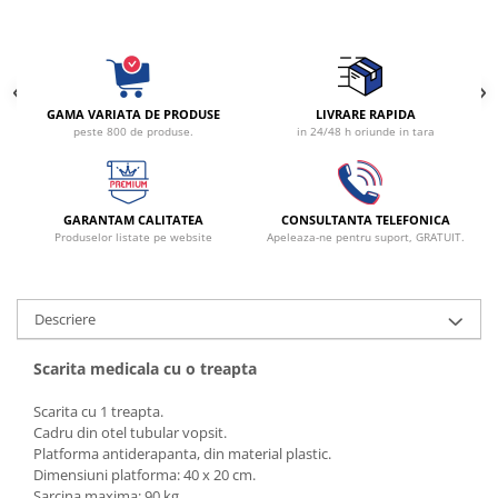
Radiocautere
Aspiratoare de fum
Criocautere
Consumabile medicale si Accesorii
GAMA VARIATA DE PRODUSE
LIVRARE RAPIDA
peste 800 de produse.
in 24/48 h oriunde in tara
cutii medicamente
Electrozi
Hartie
Accesorii pentru perfuzie
GARANTAM CALITATEA
CONSULTANTA TELEFONICA
Produselor listate pe website
Apeleaza-ne pentru suport, GRATUIT.
Geluri
Filtre antibacteriene si antivirale
Garouri
Descriere
Ochelari de protectie
Gel ECO
Scarita medicala cu o treapta
Cabluri EKG (10 fire)
Scarita cu 1 treapta.
Electrozi ECG / EKG
Cadru din otel tubular vopsit.
Sonde TOCO
Platforma antiderapanta, din material plastic.
Dimensiuni platforma: 40 x 20 cm.
Sonde US
Sarcina maxima: 90 kg.