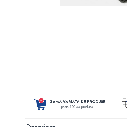
Perfuzomate
Injectomate
CPAP si AUTOCPAP
Instrumentar
Instalatii gaze medicinale
Oxigenatoare
Statii gaze medicinale
Prize gaze medicinale
Regulatoare presiune gaze medicinale
Butelii gaze medicale
Carucioare butelii gaze
Conectori gaze medicinale
Componente statii gaze
GAMA VARIATA DE PRODUSE
Panouri control si alarmare
peste 800 de produse.
Console ATI si UPU
Dispozitive si sisteme de prindere / fixare
Descriere