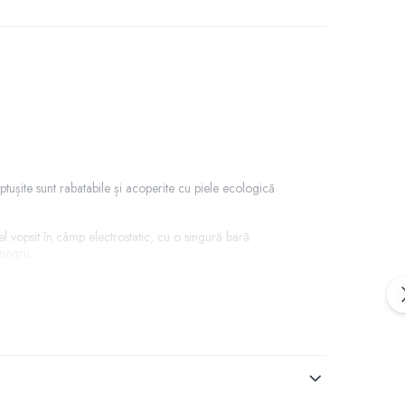
tușite sunt rabatabile și acoperite cu piele ecologică
el vopsit în câmp electrostatic, cu o singură bară
 negru.