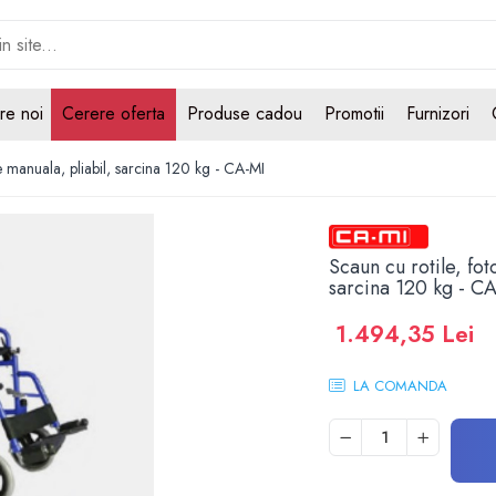
re noi
Cerere oferta
Produse cadou
Promotii
Furnizori
re manuala, pliabil, sarcina 120 kg - CA-MI
Scaun cu rotile, fot
sarcina 120 kg - C
1.494,35 Lei
LA COMANDA