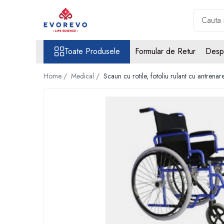
Toate Produsele
Toate Produsele
Formular de Retur
Desp
Medical
Nebulizatoare
Home /
Medical /
Scaun cu rotile, fotoliu rulant cu antrena
Concentratoare oxigen
Dopplere
Pulsoximetrie
Senzori SpO2
Pulsoximetre
Cabluri extensie
Capnometre
Lampi operatie
Negatoscoape
Holter EKG