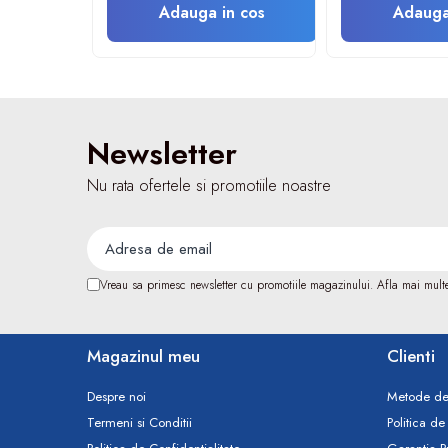
Vase
Adauga in cos
Adauga
Spirometrie
Turbine
Spirometre
Filtre antibacteriene
Newsletter
Piese bucale
Alte dispozitive respiratorii
Nu rata ofertele si promotiile noastre
Clesti nazali
Investigare si diagnostic
Dermatoscoape
Audiometre
Vreau sa primesc newsletter cu promotiile magazinului. Afla mai mult
Laringoscoape
Oglinzi/Lampi frontale
Magazinul meu
Clienti
Diapazon
Set ORL/Oftalmo
Despre noi
Metode de
Lampi examinare
Termeni si Conditii
Politica de
Testare reflexe