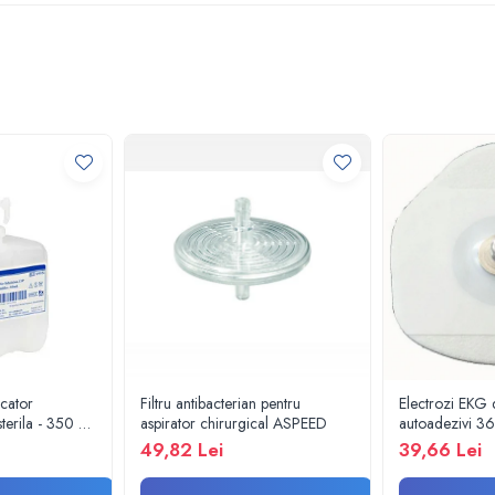
icator
Filtru antibacterian pentru
Electrozi EKG d
terila - 350 ml
aspirator chirurgical ASPEED
autoadezivi 3
pachet 100 bu
49,82 Lei
39,66 Lei