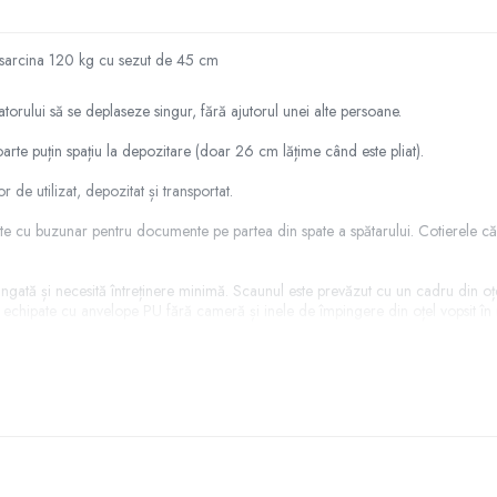
l, sarcina 120 kg cu sezut de 45 cm
atorului să se deplaseze singur, fără ajutorul unei alte persoane.
rte puțin spațiu la depozitare (doar 26 cm lățime când este pliat).
 de utilizat, depozitat și transportat.
ute cu buzunar pentru documente pe partea din spate a spătarului. Cotierele căp
lungată și necesită întreținere minimă. Scaunul este prevăzut cu un cadru din oț
t”, echipate cu anvelope PU fără cameră și inele de împingere din oțel vopsit în