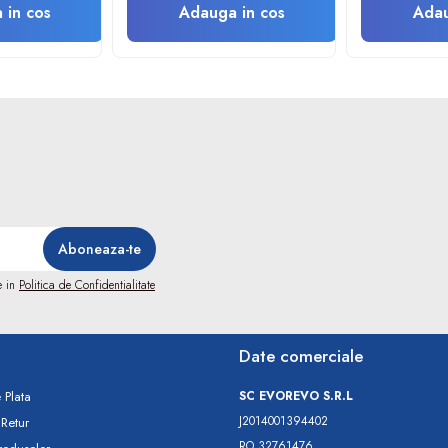
 in cos
Adauga in cos
Adau
e in
Politica de Confidentialitate
Date comerciale
 Plata
SC​ ​EVOREVO​ ​S.R.L
J2014001394402
 Retur
RO 32761476