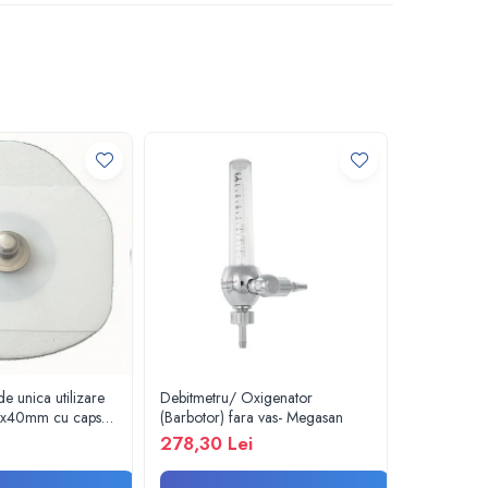
e unica utilizare
Debitmetru/ Oxigenator
Barbotor / 
6x40mm cu capsa,
(Barbotor) fara vas- Megasan
preumplut c
c.
- Amsino
278,30 Lei
22,37 Le