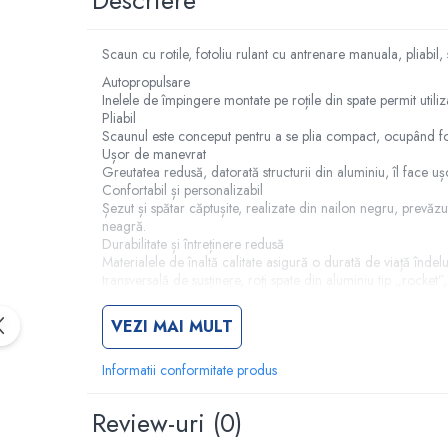
Rampa gaze medicale pat pacient
Rampa iluminat alarmare
Scaun cu rotile, fotoliu rulant cu antrenare manuala, pliabi
Robineti
Autopropulsare
Accesorii vase
Inelele de împingere montate pe roțile din spate permit utiliz
Tevi cupru si accesorii
Pliabil
Console tavan sali operatie
Scaunul este conceput pentru a se plia compact, ocupând foa
Ușor de manevrat
Lavoare apa sterila
Greutatea redusă, datorată structurii din aluminiu, îl face ușor
Confortabil și personalizabil
Lavoare chirurgicale
Șezut și spătar căptușite, realizate din nailon negru, prevăz
Adaptori/cuple
neagră.
Durabilitate și întreținere redusă
Capsule, filtre finale apa sterila
Materialele de înaltă calitate asigură o durată de viață înde
Prefiltre lavoare
transversală de susținere, roți spate din aluminiu tip „rocke
Electrochirurgie
Dimensiune șezut: 45 cm
VEZI MAI MULT
Înălțime totală: 90 cm
Manere pentru electrocautere
Diametru roți spate: 60 cm
Cabluri pentru pensele bipolare
Diametru roți față: 20 cm
Informatii conformitate produs
Cabluri conectare electrozi neutri
Greutate: 18 kg
Capacitate maximă de încărcare: 120 kg
Electrozi neutri
Review-uri
(0)
Electrocautere