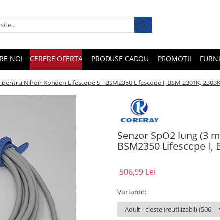
RE NOI
CERERE OFERTA
PRODUSE CADOU
PROMOTII
FURNI
) pentru Nihon Kohden Lifescope S - BSM2350 Lifescope I, BSM 2301K, 2303
Senzor SpO2 lung (3 me
BSM2350 Lifescope I,
506,99 Lei
Variante
: