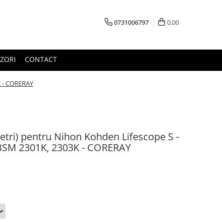
0731006797
0,00
ZORI
CONTACT
K - CORERAY
tri) pentru Nihon Kohden Lifescope S -
 BSM 2301K, 2303K - CORERAY