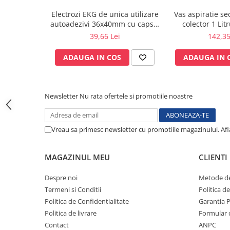
Sonde US
Electrozi EKG de unica utilizare
Vas aspiratie sec
autoadezivi 36x40mm cu capsa,
colector 1 Lit
Vase
pachet 100 buc.
pentru aspirator
39,66 Lei
142,35
Spirometrie
autoclavabil 121
accesorii 
Turbine
ADAUGA IN COS
ADAUGA IN 
Spirometre
Filtre antibacteriene
Piese bucale
Newsletter
Nu rata ofertele si promotiile noastre
Alte dispozitive respiratorii
Clesti nazali
Vreau sa primesc newsletter cu promotiile magazinului. Af
Investigare si diagnostic
Dermatoscoape
MAGAZINUL MEU
CLIENTI
Audiometre
Laringoscoape
Despre noi
Metode de
Termeni si Conditii
Politica d
Oglinzi/Lampi frontale
Politica de Confidentialitate
Garantia 
Diapazon
Politica de livrare
Formular 
Set ORL/Oftalmo
Contact
ANPC
Lampi examinare