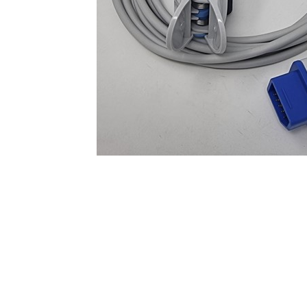
Perfuzomate
Injectomate
CPAP si AUTOCPAP
Instrumentar
Instalatii gaze medicinale
Oxigenatoare
Statii gaze medicinale
Prize gaze medicinale
Regulatoare presiune gaze
medicinale
Butelii gaze medicale
Carucioare butelii gaze
Conectori gaze medicinale
Componente statii gaze
Panouri control si alarmare
Console ATI si UPU
Dispozitive si sisteme de prindere /