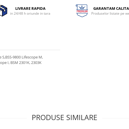
LIVRARE RAPIDA
GARANTAM CALITA
in 24/48 h oriunde in tara
Produselor listate pe w
e S,BSS-9800 Lifescope M,
ope I, BSM 2301K, 2303K
PRODUSE SIMILARE