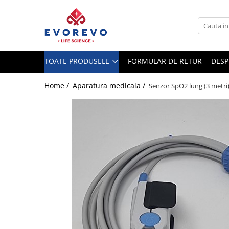
Toate Produsele
Medical
TOATE PRODUSELE
FORMULAR DE RETUR
DESP
Nebulizatoare
Concentratoare oxigen
Home /
Aparatura medicala /
Senzor SpO2 lung (3 metri
Dopplere
Pulsoximetrie
Senzori SpO2
Pulsoximetre
Cabluri extensie
Capnometre
Lampi operatie
Negatoscoape
Holter EKG