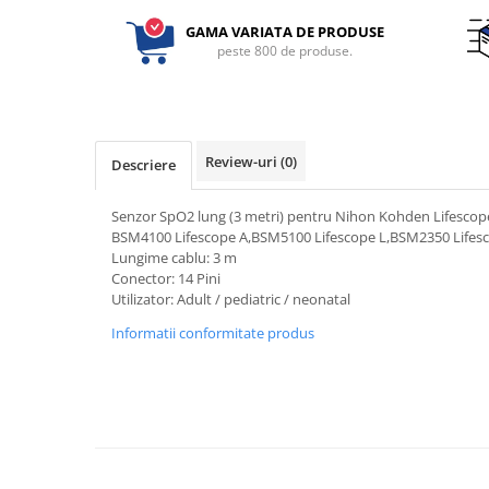
Electrocautere
GAMA VARIATA DE PRODUSE
peste 800 de produse.
Radiocautere
Aspiratoare de fum
Criocautere
Consumabile medicale si Accesorii
Review-uri
(0)
Descriere
cutii medicamente
Electrozi
Senzor SpO2 lung (3 metri) pentru Nihon Kohden Lifescop
Hartie
BSM4100 Lifescope A,BSM5100 Lifescope L,BSM2350 Lifesc
Accesorii pentru perfuzie
Lungime cablu: 3 m
Conector: 14 Pini
Geluri
Utilizator: Adult / pediatric / neonatal
Filtre antibacteriene si antivirale
Informatii conformitate produs
Garouri
Ochelari de protectie
Gel ECO
Cabluri EKG (10 fire)
Electrozi ECG / EKG
Sonde TOCO