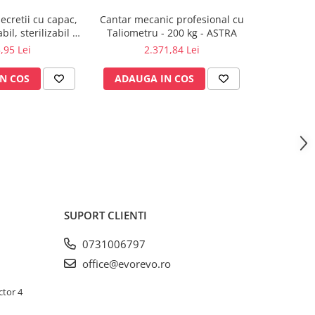
secretii cu capac,
Cantar mecanic profesional cu
Gel pe
bil, sterilizabil la
Taliometru - 200 kg - ASTRA
defibri
21°C
,95 Lei
2.371,84 Lei
N COS
ADAUGA IN COS
ADAUG
SUPORT CLIENTI
0731006797
office@evorevo.ro
ctor 4