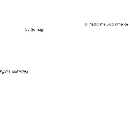
Testare reflexe
Lampi cu infrarosu
Electroencefalografe
Creat cu ❤ și cu 🧠 de TrifanDan.ro
si
Platforma E-commerce
by Gomag
Colposcoape
Osteodensitometre
Stetoscoape
Tensiometre
Oftalmoscoape
Otoscoape
0731006797
Ingrijirea sanatatii
Aparate apnee
Aparate aerosoli
Aparate masaj
Cantare
Glucometre
Ingrijire personala
Perne si paturi electrice