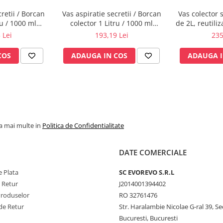
retii / Borcan
Vas aspiratie secretii / Borcan
Vas colector 
ru / 1000 ml
colector 1 Litru / 1000 ml
de 2L, reutiliza
 chirurgical -
pentru aspirator chirurgical -
1
 Lei
193,19 Lei
235
°C - capac si
autoclavabil 134°C - capac si
incluse
accesorii incluse
COS
ADAUGA IN COS
ADAUGA I
la mai multe in
Politica de Confidentialitate
DATE COMERCIALE
 Plata
SC​ ​EVOREVO​ ​S.R.L
e Retur
J2014001394402
Produselor
RO 32761476
de Retur
Str. Haralambie Nicolae G-ral 39, Se
Bucuresti, Bucuresti