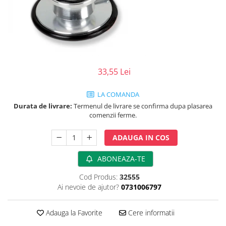
Perfuzomate
Injectomate
CPAP si AUTOCPAP
Instrumentar
Instalatii gaze medicinale
33,55 Lei
Oxigenatoare
LA COMANDA
Statii gaze medicinale
Durata de livrare:
Termenul de livrare se confirma dupa plasarea
Prize gaze medicinale
comenzii ferme.
Regulatoare presiune gaze
medicinale
ADAUGA IN COS
Butelii gaze medicale
ABONEAZA-TE
Carucioare butelii gaze
Conectori gaze medicinale
Cod Produs:
32555
Componente statii gaze
Ai nevoie de ajutor?
0731006797
Panouri control si alarmare
Console ATI si UPU
Adauga la Favorite
Cere informatii
Dispozitive si sisteme de prindere /