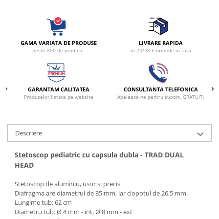
fixare
Rampa gaze medicale pat pacient
Rampa iluminat alarmare
GAMA VARIATA DE PRODUSE
LIVRARE RAPIDA
Robineti
peste 800 de produse.
in 24/48 h oriunde in tara
Accesorii vase
Tevi cupru si accesorii
Console tavan sali operatie
GARANTAM CALITATEA
CONSULTANTA TELEFONICA
Produselor listate pe website
Apeleaza-ne pentru suport, GRATUIT.
Lavoare apa sterila
Lavoare chirurgicale
Adaptori/cuple
Descriere
Capsule, filtre finale apa sterila
Prefiltre lavoare
Stetoscop pediatric cu capsula dubla - TRAD DUAL
Electrochirurgie
HEAD
Manere pentru electrocautere
Stetoscop de aluminiu, usor si precis.
Cabluri pentru pensele bipolare
Diafragma are diametrul de 35 mm, iar clopotul de 26,5 mm.
Lungime tub: 62 cm
Cabluri conectare electrozi neutri
Diametru tub: Ø 4 mm - int, Ø 8 mm - ext
Electrozi neutri