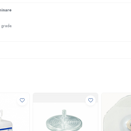
minare
e grade.