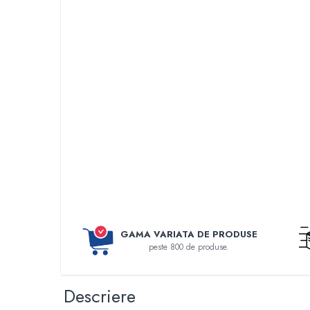
Perfuzomate
Injectomate
CPAP si AUTOCPAP
Instrumentar
Instalatii gaze medicinale
Oxigenatoare
Statii gaze medicinale
Prize gaze medicinale
Regulatoare presiune gaze medicinale
Butelii gaze medicale
Carucioare butelii gaze
Conectori gaze medicinale
GAMA VARIATA DE PRODUSE
Componente statii gaze
peste 800 de produse.
Panouri control si alarmare
Console ATI si UPU
Descriere
Dispozitive si sisteme de prindere / fixare