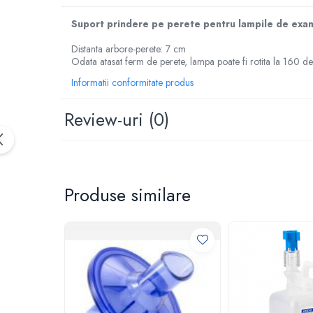
Rampa gaze medicale pat pacient
Rampa iluminat alarmare
Suport prindere pe perete pentru lampile de exa
Robineti
Distanta arbore-perete: 7 cm
Accesorii vase
Odata atasat ferm de perete, lampa poate fi rotita la 160 d
Tevi cupru si accesorii
Informatii conformitate produs
Console tavan sali operatie
Lavoare apa sterila
Review-uri
(0)
Lavoare chirurgicale
Adaptori/cuple
Capsule, filtre finale apa sterila
Produse similare
Prefiltre lavoare
Electrochirurgie
Manere pentru electrocautere
Cabluri pentru pensele bipolare
Cabluri conectare electrozi neutri
Electrozi neutri
Electrocautere