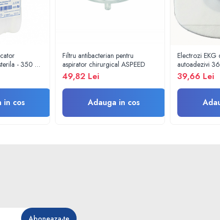
icator
Filtru antibacterian pentru
Electrozi EKG d
terila - 350 ml
aspirator chirurgical ASPEED
autoadezivi 3
pachet 100 bu
49,82 Lei
39,66 Lei
 in cos
Adauga in cos
Adau