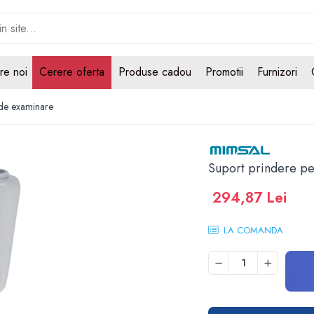
re noi
Cerere oferta
Produse cadou
Promotii
Furnizori
 de examinare
Suport prindere pe
294,87 Lei
LA COMANDA