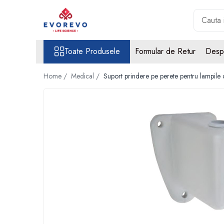
Toate Produsele
Toate Produsele
Formular de Retur
Desp
Medical
Nebulizatoare
Home /
Medical /
Suport prindere pe perete pentru lampile
Concentratoare oxigen
Dopplere
Pulsoximetrie
Senzori SpO2
Pulsoximetre
Cabluri extensie
Capnometre
Lampi operatie
Negatoscoape
Holter EKG