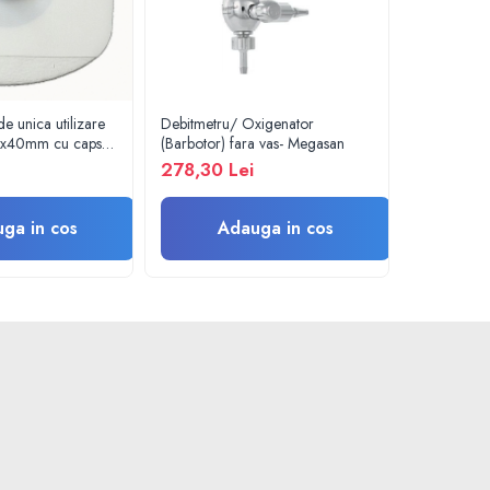
e unica utilizare
Debitmetru/ Oxigenator
Barbotor / 
6x40mm cu capsa,
(Barbotor) fara vas- Megasan
preumplut c
c.
- Amsino
278,30 Lei
22,37 Le
ga in cos
Adauga in cos
A