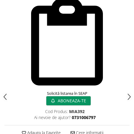
Rampa gaze medicale pat pacient
Rampa iluminat alarmare
Robineti
Accesorii vase
Tevi cupru si accesorii
Console tavan sali operatie
Lavoare apa sterila
Lavoare chirurgicale
Adaptori/cuple
Capsule, filtre finale apa sterila
Prefiltre lavoare
Electrochirurgie
Solicită listarea în SEAP
Manere pentru electrocautere
ABONEAZA-TE
Cabluri pentru pensele bipolare
Cod Produs:
MIA392
Cabluri conectare electrozi neutri
Ai nevoie de ajutor?
0731006797
Electrozi neutri
Electrocautere
Adauga la Favorite
Cere informatii