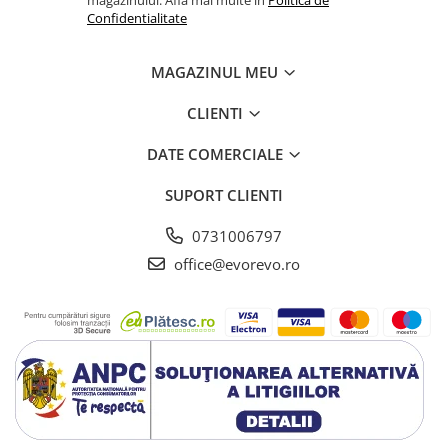
magazinului. Afla mai multe in
Politica de
Lampi cu infrarosu
Confidentialitate
Electroencefalografe
Colposcoape
MAGAZINUL MEU
Osteodensitometre
CLIENTI
Stetoscoape
Tensiometre
DATE COMERCIALE
Oftalmoscoape
SUPORT CLIENTI
Otoscoape
Ingrijirea sanatatii
0731006797
Aparate apnee
office@evorevo.ro
Aparate aerosoli
Aparate masaj
Cantare
Glucometre
Ingrijire personala
Perne si paturi electrice
Perne ortopedice