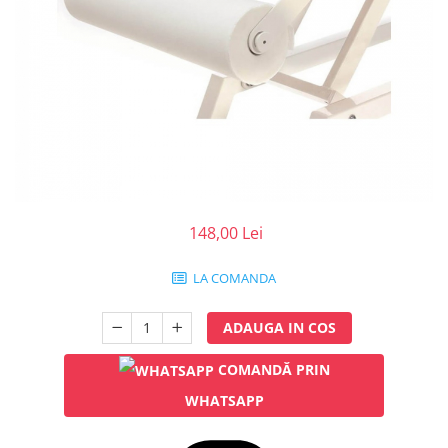
Injectomate
CPAP si AUTOCPAP
Instrumentar
Instalatii gaze medicinale
Oxigenatoare
Statii gaze medicinale
Prize gaze medicinale
Regulatoare presiune gaze
medicinale
148,00 Lei
Butelii gaze medicale
LA COMANDA
Carucioare butelii gaze
Conectori gaze medicinale
ADAUGA IN COS
Componente statii gaze
Panouri control si alarmare
COMANDĂ PRIN
Console ATI si UPU
WHATSAPP
Dispozitive si sisteme de prindere /
fixare