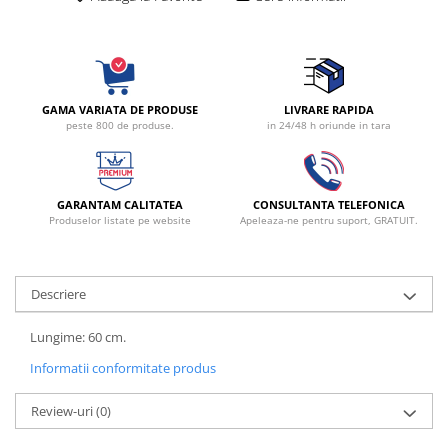
Radiocautere
Aspiratoare de fum
Criocautere
Consumabile medicale si Accesorii
GAMA VARIATA DE PRODUSE
LIVRARE RAPIDA
cutii medicamente
peste 800 de produse.
in 24/48 h oriunde in tara
Electrozi
Hartie
Accesorii pentru perfuzie
GARANTAM CALITATEA
CONSULTANTA TELEFONICA
Produselor listate pe website
Apeleaza-ne pentru suport, GRATUIT.
Geluri
Filtre antibacteriene si antivirale
Garouri
Descriere
Ochelari de protectie
Gel ECO
Lungime: 60 cm.
Cabluri EKG (10 fire)
Informatii conformitate produs
Electrozi ECG / EKG
Sonde TOCO
Review-uri
(0)
Sonde US