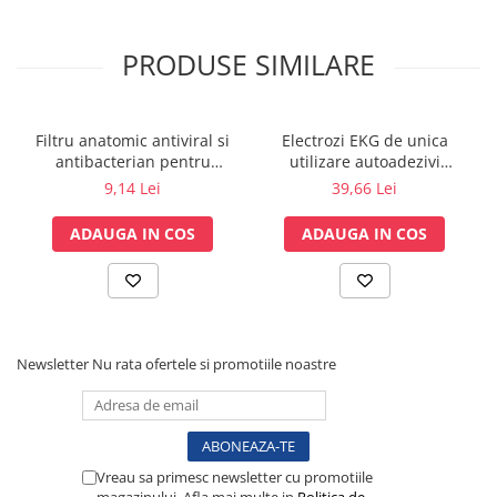
Vase
Spirometrie
PRODUSE SIMILARE
Turbine
Spirometre
Filtre antibacteriene
Filtru anatomic antiviral si
Electrozi EKG de unica
antibacterian pentru
utilizare autoadezivi
Piese bucale
spirometrie – int. Ø 27,5mm
36x40mm cu capsa, pachet
9,14 Lei
39,66 Lei
Alte dispozitive respiratorii
x ext. Ø 30,0mm
100 buc.
Clesti nazali
ADAUGA IN COS
ADAUGA IN COS
Investigare si diagnostic
Dermatoscoape
Audiometre
Laringoscoape
Newsletter
Nu rata ofertele si promotiile noastre
Oglinzi/Lampi frontale
Diapazon
Set ORL/Oftalmo
Lampi examinare
Vreau sa primesc newsletter cu promotiile
Testare reflexe