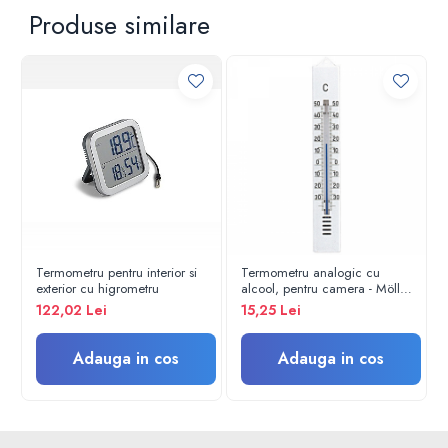
Electroencefalografe
Produse similare
Colposcoape
Osteodensitometre
Stetoscoape
Tensiometre
Oftalmoscoape
Otoscoape
Ingrijirea sanatatii
Aparate apnee
Aparate aerosoli
Aparate masaj
Termometru pentru interior si
Termometru analogic cu
exterior cu higrometru
alcool, pentru camera - Möller
Cantare
Therm GmbH
122,02 Lei
15,25 Lei
Glucometre
Ingrijire personala
Adauga in cos
Adauga in cos
Perne si paturi electrice
Perne ortopedice
Tensiometre