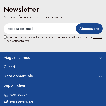
Termometre
Newsletter
Umidificatoare
Monitorizare somn
Nu rata ofertele si promotiile noastre
Masurare
Cantare
Taliometre / Pediometre
Vreau sa primesc newsletter cu promotiile magazinului. Afla mai multe in
Politica
Masurare corporala
de Confidentialitate
Alcoolmetre
Prim ajutor, urgenta & reanimare
Magazinul meu
Targi urgente
Truse urgente
Clienti
Genti urgente
Date comerciale
Gulere cervicale
Masti
Suport clienti
Rucsacuri
Foarfece
0731006797
Truse pentru resuscitare / reanimare
office@evorevo.ro