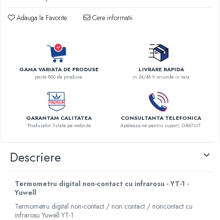
Robineti
Adauga la Favorite
Cere informatii
Accesorii vase
Tevi cupru si accesorii
Console tavan sali operatie
Lavoare apa sterila
GAMA VARIATA DE PRODUSE
LIVRARE RAPIDA
Lavoare chirurgicale
peste 800 de produse.
in 24/48 h oriunde in tara
Adaptori/cuple
Capsule, filtre finale apa sterila
Prefiltre lavoare
GARANTAM CALITATEA
CONSULTANTA TELEFONICA
Produselor listate pe website
Apeleaza-ne pentru suport, GRATUIT.
Electrochirurgie
Manere pentru electrocautere
Descriere
Cabluri pentru pensele bipolare
Cabluri conectare electrozi neutri
Electrozi neutri
Termometru digital non-contact cu infrarosu - YT-1 -
Yuwell
Electrocautere
Termometru digital non-contact / non contact / noncontact cu
Radiocautere
infrarosu Yuwell YT-1
Aspiratoare de fum