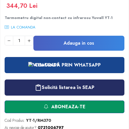
Injectomate
344,70 Lei
CPAP si AUTOCPAP
Termometru digital non-contact cu infrarosu Yuwell YT-1
Instrumentar
LA COMANDA
Instalatii gaze medicinale
Oxigenatoare
Adauga in cos
Statii gaze medicinale
Prize gaze medicinale
Regulatoare presiune gaze medicinale
COMANDĂ PRIN WHATSAPP
Butelii gaze medicale
Carucioare butelii gaze
Conectori gaze medicinale
Solicită listarea în SEAP
Componente statii gaze
Panouri control si alarmare
Console ATI si UPU
ABONEAZA-TE
Dispozitive si sisteme de prindere / fixare
Rampa gaze medicale pat pacient
Cod Produs:
YT-1/RM370
Ai nevoie de ajutor?
0731006797
Rampa iluminat alarmare