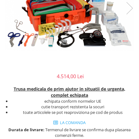
Injectomate
CPAP si AUTOCPAP
Instrumentar
Instalatii gaze medicinale
Oxigenatoare
Statii gaze medicinale
Prize gaze medicinale
Regulatoare presiune gaze
medicinale
4.514,00 Lei
Butelii gaze medicale
Carucioare butelii gaze
Trusa medicala de prim ajutor in situatii de urgenta,
Conectori gaze medicinale
complet echipata
echipata conform normelor UE
Componente statii gaze
cutie transport rezistenta la socuri
Panouri control si alarmare
toate articolele se pot reaproviziona pe cod de produs
Console ATI si UPU
LA COMANDA
Dispozitive si sisteme de prindere /
Durata de livrare:
Termenul de livrare se confirma dupa plasarea
fixare
comenzii ferme.