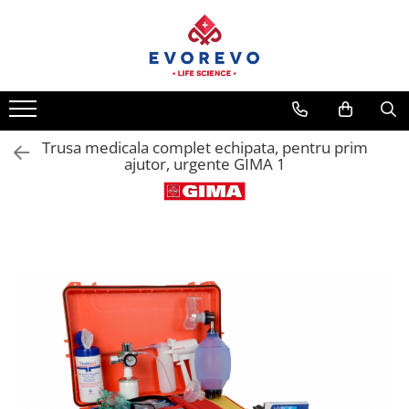
Medical
Metrologie
Nebulizatoare
Termometre
Concentratoare oxigen
Higrometre
Dopplere
Termohigrometre
Trusa medicala complet echipata, pentru prim
ajutor, urgente GIMA 1
Pulsoximetrie
Cronometre
Senzori SpO2
Pulsoximetre
Cabluri extensie
Capnometre
Lampi operatie
Negatoscoape
Holter EKG
Perfuzomate