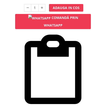
Rampa gaze medicale pat pacient
ADAUGA IN COS
Rampa iluminat alarmare
Robineti
COMANDĂ PRIN
Accesorii vase
WHATSAPP
Tevi cupru si accesorii
Console tavan sali operatie
Lavoare apa sterila
Lavoare chirurgicale
Adaptori/cuple
Capsule, filtre finale apa sterila
Prefiltre lavoare
Electrochirurgie
Manere pentru electrocautere
Cabluri pentru pensele bipolare
Cabluri conectare electrozi neutri
Electrozi neutri
Electrocautere