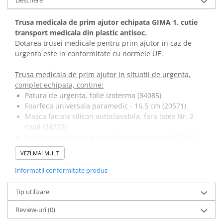
Vase
Spirometrie
Trusa medicala de prim ajutor echipata GIMA 1. cutie
transport medicala din plastic antisoc.
Turbine
Dotarea trusei medicale pentru prim ajutor in caz de
Spirometre
urgenta este in conformitate cu normele UE.
Filtre antibacteriene
Piese bucale
Trusa medicala de prim ajutor in situatii de urgenta,
complet echipata, contine:
Alte dispozitive respiratorii
Patura de urgenta, folie izoterma (34085)
Clesti nazali
Foarfeca universala paramedic - 16,5 cm (20571)
Investigare si diagnostic
Masca faciala silicon autoclavabila, fara latex Nr. 2
copil (34222)
Dermatoscoape
Balon de resuscitare din silicon auroclavabil, 134 °C,
Audiometre
volum 1600 ml, cu masca Nr. 4 - adult (34245)
Laringoscoape
VEZI MAI MULT
Deschizator gura, dinti tip surub (34273)
Oglinzi/Lampi frontale
Pensa forceps pentru limba (34274)
Informatii conformitate produs
Tubulatura pentru oxigen medicinal - 120 cm (34276)
Diapazon
Pipe Guedel deschidere cai respiratorii, marimi
Tip utilizare
Set ORL/Oftalmo
diferite, - cutie din 10 (34439)
Lampi examinare
Review-uri
(0)
Masca de oxigenoterapie - adult ( 34166)
Testare reflexe
Butelie de oxigen medical de 0,5 l (goala), manometru