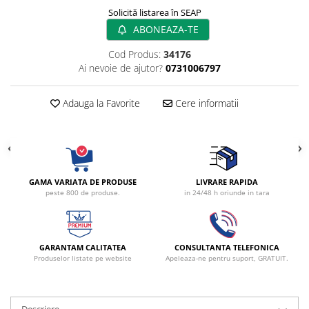
Radiocautere
Solicită listarea în SEAP
Aspiratoare de fum
ABONEAZA-TE
Criocautere
Cod Produs:
34176
Consumabile medicale si Accesorii
Ai nevoie de ajutor?
0731006797
cutii medicamente
Electrozi
Adauga la Favorite
Cere informatii
Hartie
Accesorii pentru perfuzie
Geluri
Filtre antibacteriene si antivirale
GAMA VARIATA DE PRODUSE
LIVRARE RAPIDA
Garouri
peste 800 de produse.
in 24/48 h oriunde in tara
Ochelari de protectie
Gel ECO
Cabluri EKG (10 fire)
GARANTAM CALITATEA
CONSULTANTA TELEFONICA
Produselor listate pe website
Apeleaza-ne pentru suport, GRATUIT.
Electrozi ECG / EKG
Sonde TOCO
Sonde US
Descriere