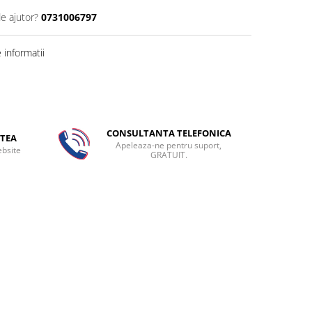
de ajutor?
0731006797
informatii
CONSULTANTA TELEFONICA
TEA
Apeleaza-ne pentru suport,
ebsite
GRATUIT.