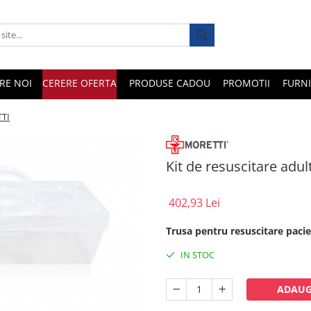
RE NOI
CERERE OFERTA
PRODUSE CADOU
PROMOTII
FURNI
TTI
Kit de resuscitare adu
402,93 Lei
Trusa pentru resuscitare pacie
IN STOC
ADAUG