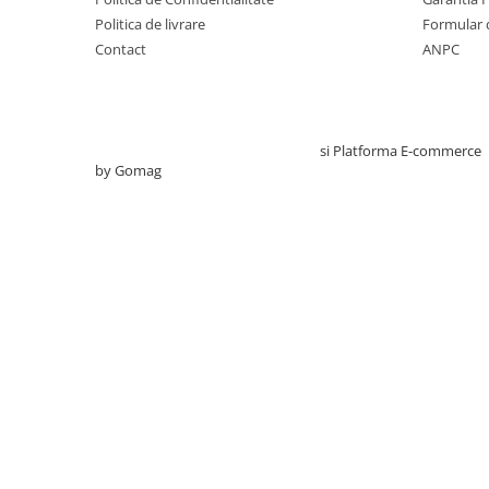
Sonde US
Politica de livrare
Formular 
Contact
ANPC
Vase
Spirometrie
Turbine
Spirometre
Creat cu ❤ și cu 🧠 de TrifanDan.ro
si
Platforma E-commerce
by Gomag
Filtre antibacteriene
Piese bucale
Alte dispozitive respiratorii
Clesti nazali
Investigare si diagnostic
Dermatoscoape
Audiometre
Laringoscoape
Oglinzi/Lampi frontale
Diapazon
Set ORL/Oftalmo
Lampi examinare