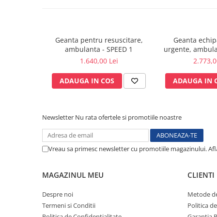
Electrocautere
Radiocautere
Aspiratoare de fum
Geanta pentru resuscitare,
Geanta echip
Criocautere
ambulanta - SPEED 1
urgente, ambul
GIMA
1.640,00 Lei
2.773,0
Consumabile medicale si Accesorii
cutii medicamente
ADAUGA IN COS
ADAUGA IN 
Electrozi
Hartie
Accesorii pentru perfuzie
Newsletter
Nu rata ofertele si promotiile noastre
Geluri
Filtre antibacteriene si antivirale
Vreau sa primesc newsletter cu promotiile magazinului. Af
Garouri
Ochelari de protectie
MAGAZINUL MEU
CLIENTI
Gel ECO
Cabluri EKG (10 fire)
Despre noi
Metode de
Electrozi ECG / EKG
Termeni si Conditii
Politica d
Sonde TOCO
Politica de Confidentialitate
Garantia 