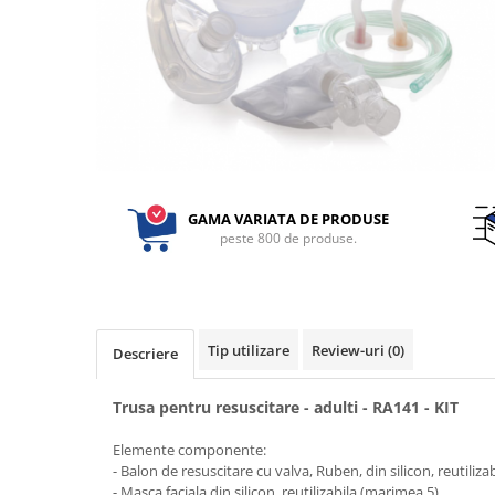
Perfuzomate
Injectomate
CPAP si AUTOCPAP
Instrumentar
Instalatii gaze medicinale
Oxigenatoare
Statii gaze medicinale
GAMA VARIATA DE PRODUSE
peste 800 de produse.
Prize gaze medicinale
Regulatoare presiune gaze
medicinale
Butelii gaze medicale
Carucioare butelii gaze
Tip utilizare
Review-uri
(0)
Descriere
Conectori gaze medicinale
Trusa pentru resuscitare - adulti - RA141 - KIT
Componente statii gaze
Panouri control si alarmare
Elemente componente:
Console ATI si UPU
- Balon de resuscitare cu valva, Ruben, din silicon, reutilizab
- Masca faciala din silicon, reutilizabila (marimea 5)
Dispozitive si sisteme de prindere /