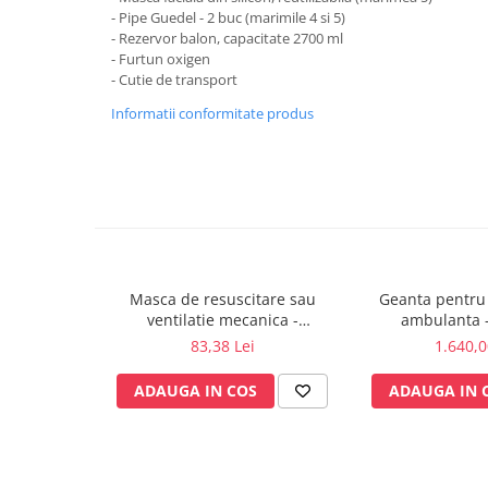
- Pipe Guedel - 2 buc (marimile 4 si 5)
fixare
- Rezervor balon, capacitate 2700 ml
Rampa gaze medicale pat pacient
- Furtun oxigen
Rampa iluminat alarmare
- Cutie de transport
Robineti
Informatii conformitate produs
Accesorii vase
Tevi cupru si accesorii
Console tavan sali operatie
Lavoare apa sterila
Lavoare chirurgicale
Adaptori/cuple
Masca de resuscitare sau
Geanta pentru 
Capsule, filtre finale apa sterila
ventilatie mecanica -
ambulanta 
Prefiltre lavoare
reutilizabila - Nr. 5, adult
83,38 Lei
1.640,0
Electrochirurgie
ADAUGA IN COS
ADAUGA IN 
Manere pentru electrocautere
Cabluri pentru pensele bipolare
Cabluri conectare electrozi neutri
Electrozi neutri