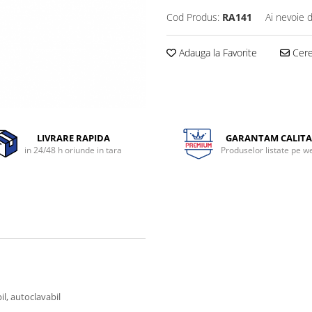
Cod Produs:
RA141
Ai nevoie 
Adauga la Favorite
Cere 
LIVRARE RAPIDA
GARANTAM CALITA
in 24/48 h oriunde in tara
Produselor listate pe w
il, autoclavabil