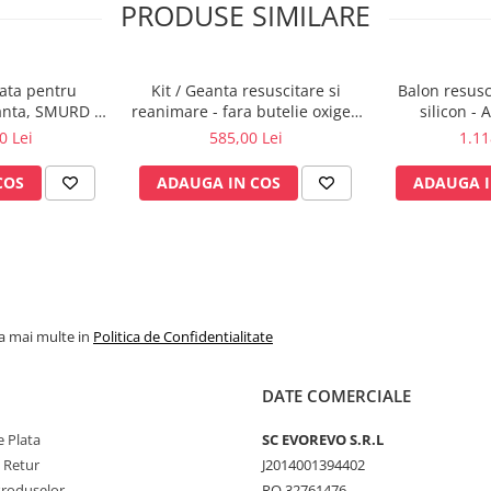
PRODUSE SIMILARE
ata pentru
Kit / Geanta resuscitare si
Balon resusc
anta, SMURD -
reanimare - fara butelie oxigen
silicon -
 3
- SPEED 3
0 Lei
585,00 Lei
1.11
COS
ADAUGA IN COS
ADAUGA I
la mai multe in
Politica de Confidentialitate
DATE COMERCIALE
 Plata
SC​ ​EVOREVO​ ​S.R.L
e Retur
J2014001394402
Produselor
RO 32761476