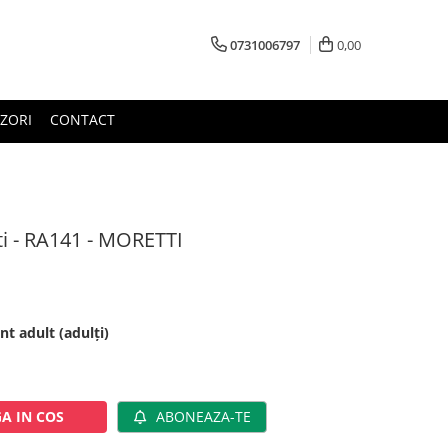
0731006797
0,00
ZORI
CONTACT
lti - RA141 - MORETTI
nt adult (adulți)
A IN COS
ABONEAZA-TE