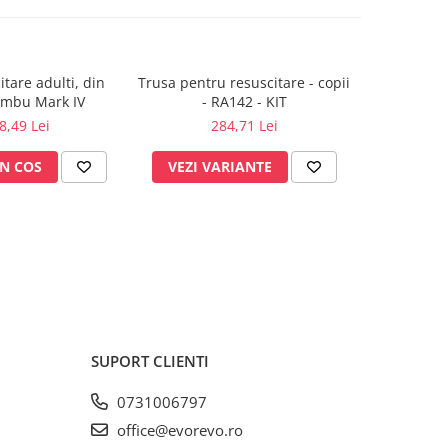
itare adulti, din
Trusa pentru resuscitare - copii
 Ambu Mark IV
- RA142 - KIT
8,49 Lei
284,71 Lei
N COS
VEZI VARIANTE
SUPORT CLIENTI
0731006797
office@evorevo.ro