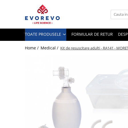
Toate Produsele
Medical
TOATE PRODUSELE
FORMULAR DE RETUR
DESP
Nebulizatoare
Concentratoare oxigen
Home /
Medical /
Kit de resuscitare adulti - RA141 - MORE
Dopplere
Pulsoximetrie
Senzori SpO2
Pulsoximetre
Cabluri extensie
Capnometre
Lampi operatie
Negatoscoape
Holter EKG