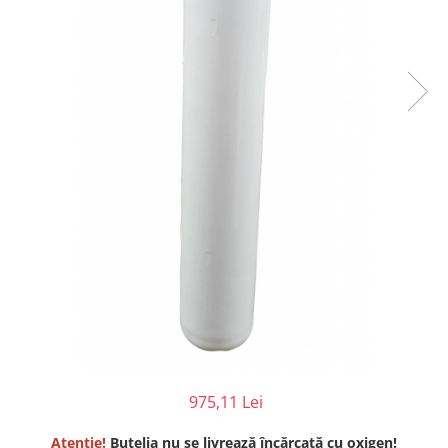
Injectomate
CPAP si AUTOCPAP
Instrumentar
Instalatii gaze medicinale
Oxigenatoare
Statii gaze medicinale
Prize gaze medicinale
Regulatoare presiune gaze
medicinale
Butelii gaze medicale
Carucioare butelii gaze
Conectori gaze medicinale
Componente statii gaze
Panouri control si alarmare
Console ATI si UPU
975,11 Lei
Dispozitive si sisteme de prindere /
fixare
Atenție!
Butelia nu se livrează încărcată cu oxigen!