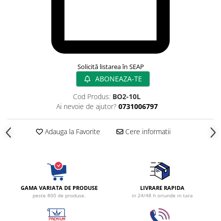
Radiocautere
Aspiratoare de fum
Criocautere
Consumabile medicale si Accesorii
cutii medicamente
Solicită listarea în SEAP
Electrozi
ABONEAZA-TE
Hartie
Cod Produs:
BO2-10L
Accesorii pentru perfuzie
Ai nevoie de ajutor?
0731006797
Geluri
Filtre antibacteriene si antivirale
Adauga la Favorite
Cere informatii
Garouri
Ochelari de protectie
Gel ECO
Cabluri EKG (10 fire)
Electrozi ECG / EKG
GAMA VARIATA DE PRODUSE
LIVRARE RAPIDA
peste 800 de produse.
in 24/48 h oriunde in tara
Sonde TOCO
Sonde US