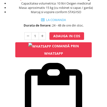
Rampa gaze medicale pat pacient
Capacitatea volumetrica: 10 litri Oxigen medicinal
Masa: aproximativ 15 kg (cu robinet si capac / garda)
Rampa iluminat alarmare
Marcaj si vopsire conform STAS/ISO
Robineti
LA COMANDA
Accesorii vase
Durata de livrare:
24 - 48 de ore din stoc.
Tevi cupru si accesorii
Console tavan sali operatie
ADAUGA IN COS
Lavoare apa sterila
COMANDĂ PRIN
Lavoare chirurgicale
Adaptori/cuple
WHATSAPP
Capsule, filtre finale apa sterila
Prefiltre lavoare
Electrochirurgie
Manere pentru electrocautere
Cabluri pentru pensele bipolare
Cabluri conectare electrozi neutri
Electrozi neutri
Electrocautere