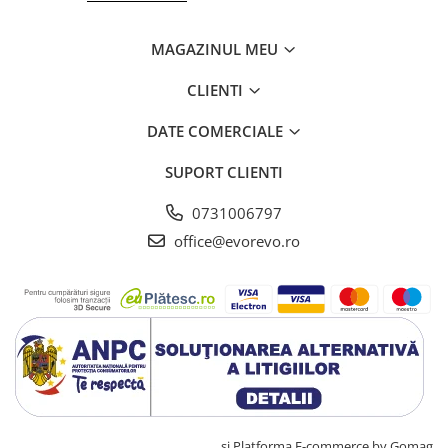
Truse pentru resuscitare /
reanimare
MAGAZINUL MEU
Protectie si acoperiri in urgente
CLIENTI
Aparatura si echipamente
Protectie personal
DATE COMERCIALE
Sterilizare
SUPORT CLIENTI
Casolete sterilizare
Pungi sterilizare
0731006797
Indicatori sterilizare
office@evorevo.ro
Masini sigilat si taiat pungi
Lampi germicide
Sterilizatoare
Lampi bactericide
Mobilier medical
Canapele consultatii
Dulapuri
instrumente/medicamente
Creat cu ❤ și cu 🧠 de TrifanDan.ro
si
Platforma E-commerce by Gomag