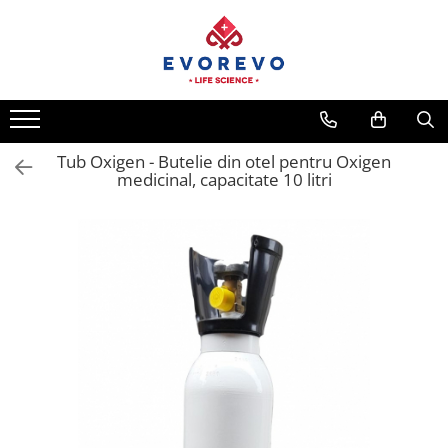
Medical
Metrologie
Nebulizatoare
Termometre
Concentratoare oxigen
Higrometre
Dopplere
Termohigrometre
Tub Oxigen - Butelie din otel pentru Oxigen
medicinal, capacitate 10 litri
Pulsoximetrie
Cronometre
Senzori SpO2
Pulsoximetre
Cabluri extensie
Capnometre
Lampi operatie
Negatoscoape
Holter EKG
Perfuzomate