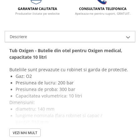
Vase
GARANTAM CALITATEA
CONSULTANTA TELEFONICA
Spirometrie
Produselor listate pe website
Apeleaza-ne pentru suport, GRATUIT.
Turbine
Spirometre
Descriere
Filtre antibacteriene
Piese bucale
Tub Oxigen - Butelie din otel pentru Oxigen medical,
Alte dispozitive respiratorii
capacitate 10 litri
Clesti nazali
Buteliile sunt prevazute cu robinet si garda de protectie.
Investigare si diagnostic
Gaz: O2
Dermatoscoape
Presiunea de lucru: 200 bar
Audiometre
Presiunea de proba: 300 bar
Capacitatea volumetrica: 10 litri
Laringoscoape
Dimensiuni:
Oglinzi/Lampi frontale
diametru: 140 mm
Diapazon
lungime nominala (fara robinet si capac /
Set ORL/Oftalmo
garda): 810 mm
Lampi examinare
Masa: aproximativ 15 kg (cu robinet si capac / garda)
VEZI MAI MULT
Material: 34CrMo4
Testare reflexe