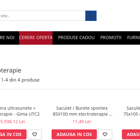
RE NOI
CERERE OFERTA
PRODUSE CADOU
PROMOTII
FURNI
oterapie
1-
4
din
4
produse
na ultrasunete +
Saculet / Burete spontex
Sacule
terapie - Gima UTC2
85X100 mm electroterapie -
75x105 
FIAB
5.938,12 Lei
11,49 Lei
A IN COS
ADAUGA IN COS
ADAU