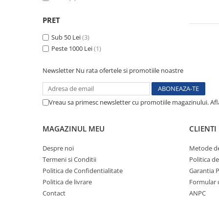
Perfuzomate
PRET
Injectomate
CPAP si AUTOCPAP
Sub 50 Lei
(3)
Peste 1000 Lei
(1)
Instrumentar
Instalatii gaze medicinale
Newsletter
Nu rata ofertele si promotiile noastre
Oxigenatoare
Statii gaze medicinale
Vreau sa primesc newsletter cu promotiile magazinului. Af
Prize gaze medicinale
Regulatoare presiune gaze
MAGAZINUL MEU
CLIENTI
medicinale
Butelii gaze medicale
Despre noi
Metode de
Carucioare butelii gaze
Termeni si Conditii
Politica d
Conectori gaze medicinale
Politica de Confidentialitate
Garantia 
Componente statii gaze
Politica de livrare
Formular 
Panouri control si alarmare
Contact
ANPC
Console ATI si UPU
Dispozitive si sisteme de prindere /