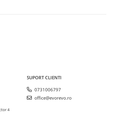
SUPORT CLIENTI
0731006797
office@evorevo.ro
ctor 4