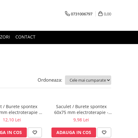
0731006797
0,00
ZORI
CONTACT
Ordoneaza:
t / Burete spontex
Saculet / Burete spontex
mm electroterapie -
60x75 mm electroterapie -
FIAB
FIAB
12,10 Lei
9,98 Lei
GA IN COS
ADAUGA IN COS