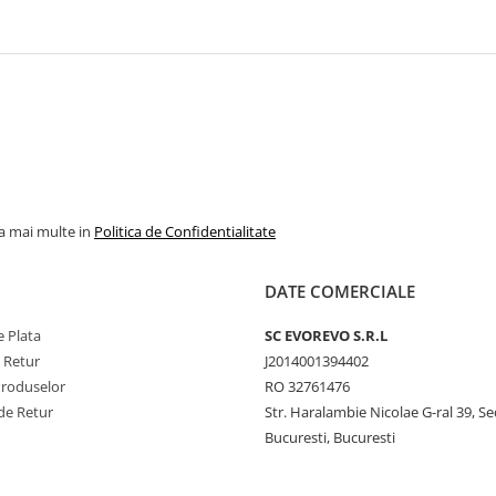
la mai multe in
Politica de Confidentialitate
DATE COMERCIALE
 Plata
SC​ ​EVOREVO​ ​S.R.L
e Retur
J2014001394402
Produselor
RO 32761476
de Retur
Str. Haralambie Nicolae G-ral 39, Se
Bucuresti, Bucuresti