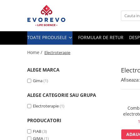
Toate Produsele
Medical
TOATE PRODUSELE
FORMULAR DE RETUR
DESP
Nebulizatoare
Concentratoare oxigen
Home /
Electroterapie
Dopplere
Electr
ALEGE MARCA
Pulsoximetrie
Afiseaza:
Senzori SpO2
Gima
(1)
Pulsoximetre
ALEGE CATEGORIE SAU GRUPA
Cabluri extensie
Capnometre
Electroterapie
(1)
Combi
electro
Lampi operatie
PRODUCATORI
1
Negatoscoape
FIAB
(3)
Holter EKG
ADAUG
GIMA
(1)