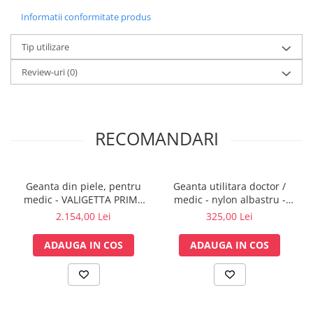
Vase
Informatii conformitate produs
Spirometrie
Tip utilizare
Turbine
Spirometre
Review-uri
(0)
Filtre antibacteriene
Piese bucale
Alte dispozitive respiratorii
RECOMANDARI
Clesti nazali
Investigare si diagnostic
Dermatoscoape
Geanta din piele, pentru
Geanta utilitara doctor /
Audiometre
medic - VALIGETTA PRIME
medic - nylon albastru -
LEATHER
GIMA
Laringoscoape
2.154,00 Lei
325,00 Lei
Oglinzi/Lampi frontale
ADAUGA IN COS
ADAUGA IN COS
Diapazon
Set ORL/Oftalmo
Lampi examinare
Testare reflexe