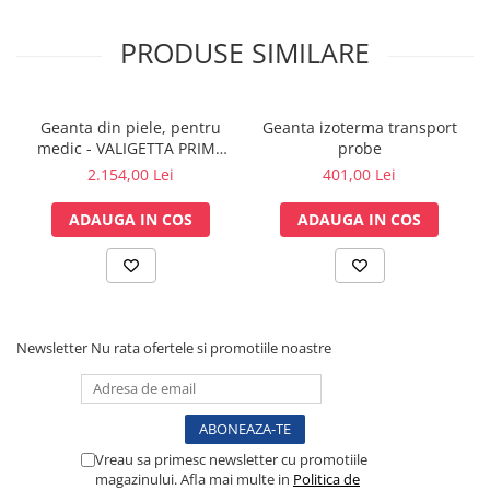
Lampi cu infrarosu
PRODUSE SIMILARE
Electroencefalografe
Colposcoape
Osteodensitometre
Geanta din piele, pentru
Geanta izoterma transport
Stetoscoape
medic - VALIGETTA PRIME
probe
Tensiometre
LEATHER
2.154,00 Lei
401,00 Lei
Oftalmoscoape
Otoscoape
ADAUGA IN COS
ADAUGA IN COS
Ingrijirea sanatatii
Aparate apnee
Aparate aerosoli
Aparate masaj
Newsletter
Nu rata ofertele si promotiile noastre
Cantare
Glucometre
Ingrijire personala
Perne si paturi electrice
Vreau sa primesc newsletter cu promotiile
Perne ortopedice
magazinului. Afla mai multe in
Politica de