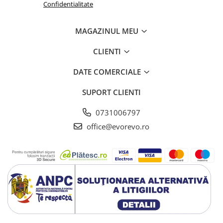
Confidentialitate
Tensiometre
Termometre
MAGAZINUL MEU
Umidificatoare
Monitorizare somn
CLIENTI
Masurare
DATE COMERCIALE
Cantare
Taliometre / Pediometre
SUPORT CLIENTI
Masurare corporala
0731006797
Alcoolmetre
Prim ajutor, urgenta & reanimare
office@evorevo.ro
Targi urgente
Truse urgente
Genti urgente
Gulere cervicale
Masti
Rucsacuri
Foarfece