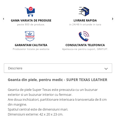
Radiocautere
Aspiratoare de fum
Criocautere
GAMA VARIATA DE PRODUSE
LIVRARE RAPIDA
Consumabile medicale si Accesorii
peste 800 de produse.
in 24/48 h oriunde in tara
cutii medicamente
Electrozi
Hartie
GARANTAM CALITATEA
CONSULTANTA TELEFONICA
Produselor listate pe website
Apeleaza-ne pentru suport, GRATUIT.
Accesorii pentru perfuzie
Geluri
Filtre antibacteriene si antivirale
Descriere
Garouri
Ochelari de protectie
Geanta din piele, pentru medic - SUPER TEXAS LEATHER
Gel ECO
Geanta de piele Super Texas este prevazuta cu un buzunar
Cabluri EKG (10 fire)
exterior si un buzunar interior cu fermoar.
Electrozi ECG / EKG
Are doua inchizatori, partitionare interioara transversala de 8 cm
din margine.
Sonde TOCO
Spatiul central este de dimensiuni mari.
Sonde US
Dimensiuni externe: 42 x 20 x 23 cm.