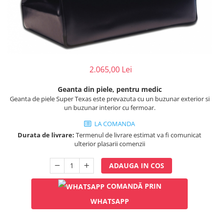
Injectomate
CPAP si AUTOCPAP
Instrumentar
Instalatii gaze medicinale
Oxigenatoare
2.065,00 Lei
Statii gaze medicinale
Geanta din piele, pentru medic
Prize gaze medicinale
Geanta de piele Super Texas este prevazuta cu un buzunar exterior si
Regulatoare presiune gaze
un buzunar interior cu fermoar.
medicinale
LA COMANDA
Butelii gaze medicale
Durata de livrare:
Termenul de livrare estimat va fi comunicat
Carucioare butelii gaze
ulterior plasarii comenzii
Conectori gaze medicinale
Componente statii gaze
ADAUGA IN COS
Panouri control si alarmare
COMANDĂ PRIN
Console ATI si UPU
Dispozitive si sisteme de prindere /
WHATSAPP
fixare