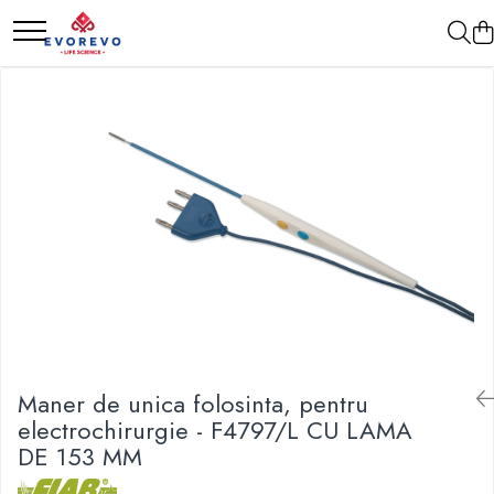
Medical
Metrologie
Nebulizatoare
Termometre
Concentratoare oxigen
Higrometre
Dopplere
Termohigrometre
Pulsoximetrie
Cronometre
Senzori SpO2
Pulsoximetre
Cabluri extensie
Capnometre
Lampi operatie
Maner de unica folosinta, pentru
Negatoscoape
electrochirurgie - F4797/L CU LAMA
Holter EKG
DE 153 MM
Perfuzomate