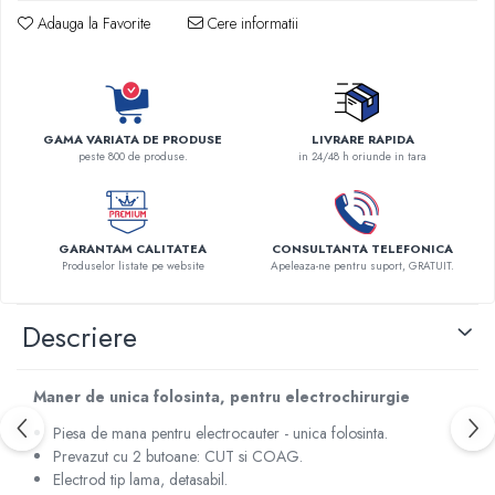
Adauga la Favorite
Cere informatii
Robineti
Accesorii vase
Tevi cupru si accesorii
Console tavan sali operatie
Lavoare apa sterila
GAMA VARIATA DE PRODUSE
LIVRARE RAPIDA
peste 800 de produse.
in 24/48 h oriunde in tara
Lavoare chirurgicale
Adaptori/cuple
Capsule, filtre finale apa sterila
GARANTAM CALITATEA
CONSULTANTA TELEFONICA
Prefiltre lavoare
Produselor listate pe website
Apeleaza-ne pentru suport, GRATUIT.
Electrochirurgie
Manere pentru electrocautere
Descriere
Cabluri pentru pensele bipolare
Cabluri conectare electrozi neutri
Maner de unica folosinta, pentru electrochirurgie
Electrozi neutri
Piesa de mana pentru electrocauter - unica folosinta.
Electrocautere
Prevazut cu 2 butoane: CUT si COAG.
Radiocautere
Electrod tip lama, detasabil.
Aspiratoare de fum