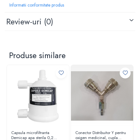
Informatii conformitate produs
Criocautere
Consumabile medicale si Accesorii
Review-uri
(0)
cutii medicamente
Electrozi
Hartie
Accesorii pentru perfuzie
Produse similare
Geluri
Filtre antibacteriene si antivirale
Garouri
Ochelari de protectie
Gel ECO
Cabluri EKG (10 fire)
Electrozi ECG / EKG
Sonde TOCO
Sonde US
Vase
Capsula microfiltranta
Conector Distribuitor Y pentru
Demicap apa sterila 0,2
oxigen medicinal, cupla
Spirometrie