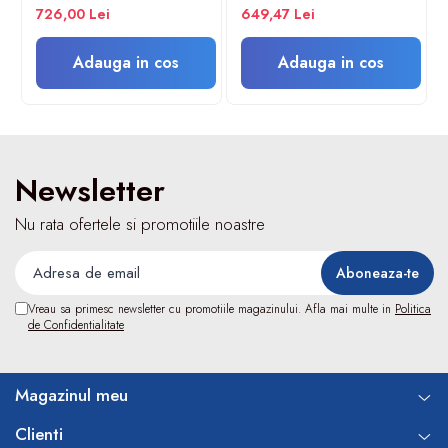
microni 60 cicluri cu gat gros
standard DIN
726,00 Lei
649,47 Lei
Turbine
Spirometre
Adauga in cos
Adauga in cos
Filtre antibacteriene
Piese bucale
Alte dispozitive respiratorii
Clesti nazali
Newsletter
Investigare si diagnostic
Dermatoscoape
Nu rata ofertele si promotiile noastre
Audiometre
Laringoscoape
Oglinzi/Lampi frontale
Vreau sa primesc newsletter cu promotiile magazinului. Afla mai multe in
Politica
Diapazon
de Confidentialitate
Set ORL/Oftalmo
Lampi examinare
Magazinul meu
Testare reflexe
Lampi cu infrarosu
Clienti