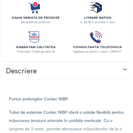
Robineti
Accesorii vase
GAMA VARIATA DE PRODUSE
LIVRARE RAPIDA
Tevi cupru si accesorii
peste 800 de produse.
in 24/48 h oriunde in tara
Console tavan sali operatie
Lavoare apa sterila
Lavoare chirurgicale
GARANTAM CALITATEA
CONSULTANTA TELEFONICA
Produselor listate pe website
Apeleaza-ne pentru suport, GRATUIT.
Adaptori/cuple
Capsule, filtre finale apa sterila
Descriere
Prefiltre lavoare
Electrochirurgie
Manere pentru electrocautere
Cabluri pentru pensele bipolare
Furtun prelungitor Contec NIBP
Cabluri conectare electrozi neutri
Electrozi neutri
Tubul de extensie Contec NIBP oferă o soluție flexibilă pentru
Electrocautere
măsurarea tensiunii arteriale în unitățile medicale. Cu o
Radiocautere
lungime de 3 metri, permite efectuarea măsurătorilor de la o
Aspiratoare de fum