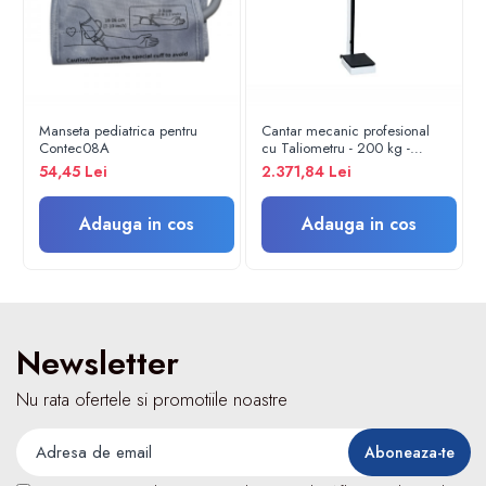
Conținutul livrării: 1 bucată
Turbine
Culoare: Gri
Spirometre
Filtre antibacteriene
Piese bucale
Manseta pediatrica pentru
Cantar mecanic profesional
Alte dispozitive respiratorii
Contec08A
cu Taliometru - 200 kg -
ASTRA
54,45 Lei
2.371,84 Lei
Clesti nazali
Investigare si diagnostic
Adauga in cos
Adauga in cos
Dermatoscoape
Audiometre
Laringoscoape
Oglinzi/Lampi frontale
Diapazon
Newsletter
Set ORL/Oftalmo
Nu rata ofertele si promotiile noastre
Lampi examinare
Testare reflexe
Lampi cu infrarosu