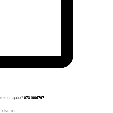
voie de ajutor?
0731006797
informatii