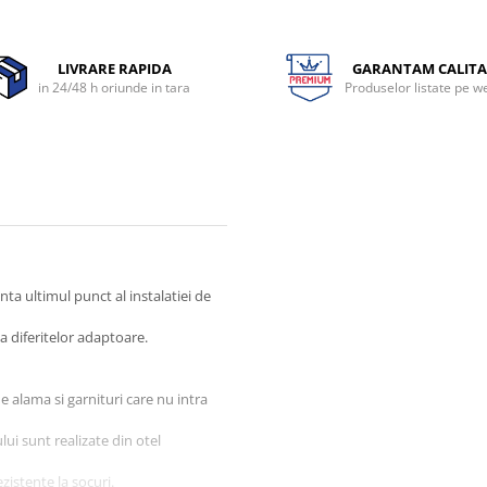
LIVRARE RAPIDA
GARANTAM CALITA
in 24/48 h oriunde in tara
Produselor listate pe w
nta ultimul punct al instalatiei de
a diferitelor adaptoare.
e alama si garnituri care nu intra
lui sunt realizate din otel
ezistente la socuri.