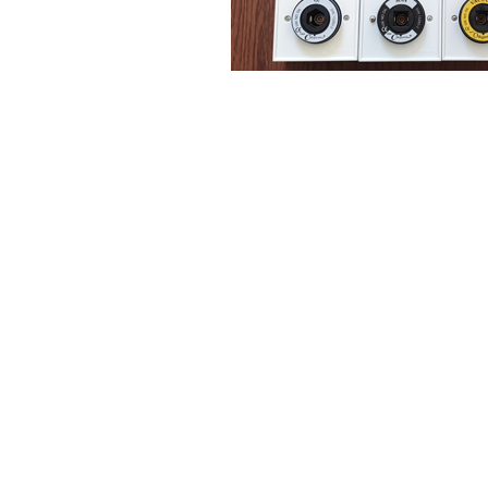
Perfuzomate
Injectomate
CPAP si AUTOCPAP
Instrumentar
Instalatii gaze medicinale
Oxigenatoare
Statii gaze medicinale
Prize gaze medicinale
Regulatoare presiune gaze
medicinale
Butelii gaze medicale
Carucioare butelii gaze
Conectori gaze medicinale
Componente statii gaze
Panouri control si alarmare
Console ATI si UPU
Dispozitive si sisteme de prindere /