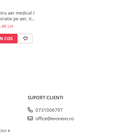
tru aer medical /
iratie pe aer, tip
 - Megasan
,46 Lei
N COS
SUPORT CLIENTI
0731006797
office@evorevo.ro
ctor 4