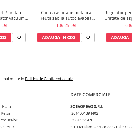
tii/ unitate
Canula aspiratie metalica
Regulator pen
ulator vacuum
reutilizabila autoclavabila
Unitate de asp
- MEGASAN
pentru aspiratoare secretii -
Venturi
 Lei
136,25 Lei
636
Megasan
COS
ADAUGA IN COS
ADAUGA I
la mai multe in
Politica de Confidentialitate
DATE COMERCIALE
 Plata
SC​ ​EVOREVO​ ​S.R.L
e Retur
J2014001394402
Produselor
RO 32761476
de Retur
Str. Haralambie Nicolae G-ral 39, Se