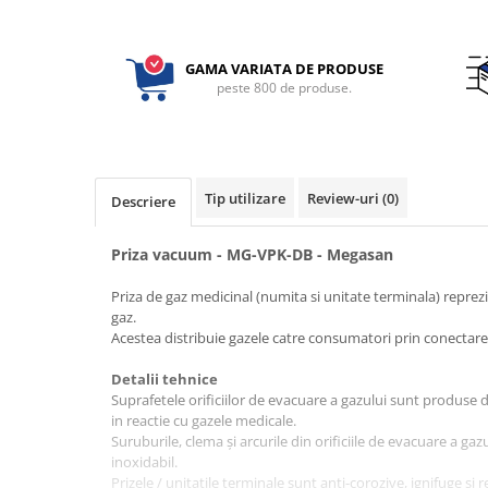
Electrocautere
Radiocautere
GAMA VARIATA DE PRODUSE
Aspiratoare de fum
peste 800 de produse.
Criocautere
Consumabile medicale si Accesorii
cutii medicamente
Tip utilizare
Review-uri
(0)
Electrozi
Descriere
Hartie
Priza vacuum - MG-VPK-DB - Megasan
Accesorii pentru perfuzie
Geluri
Priza de gaz medicinal (numita si unitate terminala) reprezi
Filtre antibacteriene si antivirale
gaz.
Acestea distribuie gazele catre consumatori prin conectare
Garouri
Ochelari de protectie
Detalii tehnice
Gel ECO
Suprafetele orificiilor de evacuare a gazului sunt produse d
in reactie cu gazele medicale.
Cabluri EKG (10 fire)
Suruburile, clema și arcurile din orificiile de evacuare a gazu
Electrozi ECG / EKG
inoxidabil.
Sonde TOCO
Prizele / unitatile terminale sunt anti-corozive, ignifuge si r