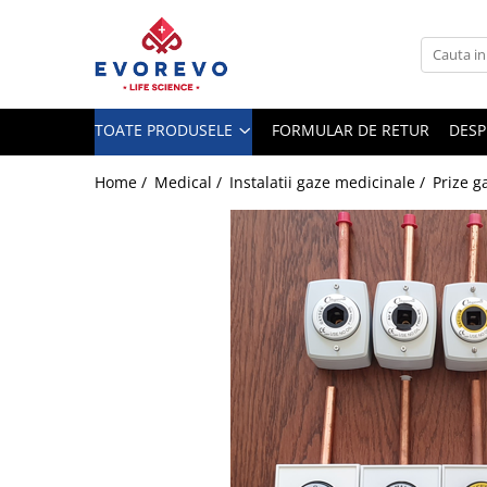
Toate Produsele
Medical
TOATE PRODUSELE
FORMULAR DE RETUR
DESP
Nebulizatoare
Concentratoare oxigen
Home /
Medical /
Instalatii gaze medicinale /
Prize g
Dopplere
Pulsoximetrie
Senzori SpO2
Pulsoximetre
Cabluri extensie
Capnometre
Lampi operatie
Negatoscoape
Holter EKG