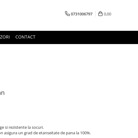
0731006797
0,00
ZORI
CONTACT
an
ge si rezistente la socuri.
con asigura un grad de etanseitate de pana la 100%.