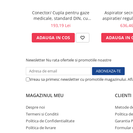
Testare reflexe
Conector/ Cupla pentru gaze
Aspirator secre
Lampi cu infrarosu
medicale, standard DIN, cu
aspiratie/ reg
Electroencefalografe
conector port furtun - MG-
DIN, AFNOR 
193,19 Lei
636,46
PRVB-D Megasan
Colposcoape
ADAUGA IN COS
ADAUGA IN 
Osteodensitometre
Stetoscoape
Tensiometre
Newsletter
Nu rata ofertele si promotiile noastre
Oftalmoscoape
Otoscoape
Ingrijirea sanatatii
Vreau sa primesc newsletter cu promotiile magazinului. Af
Aparate apnee
Aparate aerosoli
MAGAZINUL MEU
CLIENTI
Aparate masaj
Despre noi
Metode de
Cantare
Termeni si Conditii
Politica d
Glucometre
Politica de Confidentialitate
Garantia 
Ingrijire personala
Politica de livrare
Formular 
Perne si paturi electrice