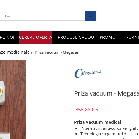
RE NOI
CERERE OFERTA
PRODUSE CADOU
PROMOTII
FURNI
aze medicinale /
Priza vacuum - Megasan
Priza vacuum - Megas
355,88 Lei
Priza vacuum medical
Prizele sunt anti-corozive, ignifu
Tehnologia cu garnituri din sili