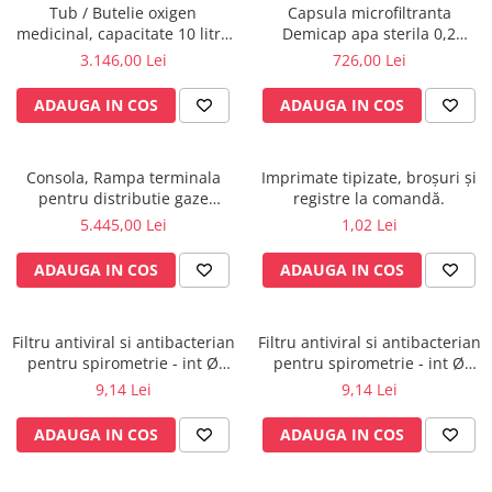
Tub / Butelie oxigen
Capsula microfiltranta
Electrocautere
medicinal, capacitate 10 litri,
Demicap apa sterila 0,2
Radiocautere
cu Regulator MediVital - GCE
microni 60 cicluri cu gat gros
3.146,00 Lei
726,00 Lei
Aspiratoare de fum
ADAUGA IN COS
ADAUGA IN COS
Criocautere
Consumabile medicale si Accesorii
cutii medicamente
Consola, Rampa terminala
Imprimate tipizate, broșuri și
pentru distributie gaze
registre la comandă.
Electrozi
medicale si circuite electrice
5.445,00 Lei
1,02 Lei
Hartie
ATI, UPU, ICR
Accesorii pentru perfuzie
ADAUGA IN COS
ADAUGA IN COS
Geluri
Filtre antibacteriene si antivirale
Filtru antiviral si antibacterian
Filtru antiviral si antibacterian
Garouri
pentru spirometrie - int Ø
pentru spirometrie - int Ø
Ochelari de protectie
27,0 x ext Ø 30,5 mm / int Ø
27,0 x ext Ø 30,0 mm / int Ø
9,14 Lei
9,14 Lei
Gel ECO
29,5 x ext Ø 32,8 mm
30,5 x ext Ø 34,5 mm
Cabluri EKG (10 fire)
ADAUGA IN COS
ADAUGA IN COS
Electrozi ECG / EKG
Sonde TOCO