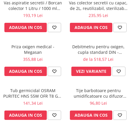
Vas aspiratie secretii / Borcan
Vas colector secretii cu capac,
fixare
colector 1 Litru / 1000 ml
de 2L, reutilizabil, sterilizabil
Rampa gaze medicale pat pacient
pentru aspirator chirurgical -
la 121°C
193,19 Lei
235,95 Lei
autoclavabil 134°C - capac si
Rampa iluminat alarmare
accesorii incluse
ADAUGA IN COS
ADAUGA IN COS
Robineti
Accesorii vase
Tevi cupru si accesorii
Priza oxigen medical -
Debitmetru pentru oxigen,
Console tavan sali operatie
Megasan
cupla standard DIN -
MEDIMETER - GCE
Lavoare apa sterila
355,88 Lei
de la 518,57 Lei
Lavoare chirurgicale
ADAUGA IN COS
VEZI VARIANTE
Adaptori/cuple
Capsule, filtre finale apa sterila
Prefiltre lavoare
Tub germicidal OSRAM
Tije barbotoare pentru
PURITEC HNS 55W OFR T8 G13
umidificatoare cu difuzor
Electrochirurgie
UVC pentru lampa bactericida
oxigen, set x 10 buc.
141,34 Lei
96,80 Lei
/ sterilizare, dezinfectie apa si
Manere pentru electrocautere
aer
Cabluri pentru pensele bipolare
ADAUGA IN COS
ADAUGA IN COS
Cabluri conectare electrozi neutri
Electrozi neutri