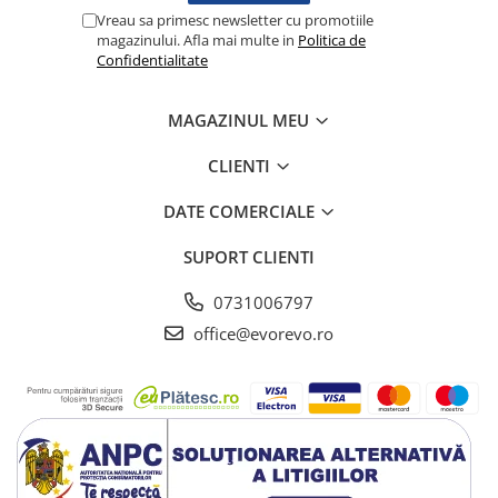
Vreau sa primesc newsletter cu promotiile
Testare reflexe
magazinului. Afla mai multe in
Politica de
Lampi cu infrarosu
Confidentialitate
Electroencefalografe
Colposcoape
MAGAZINUL MEU
Osteodensitometre
CLIENTI
Stetoscoape
Tensiometre
DATE COMERCIALE
Oftalmoscoape
SUPORT CLIENTI
Otoscoape
Ingrijirea sanatatii
0731006797
Aparate apnee
office@evorevo.ro
Aparate aerosoli
Aparate masaj
Cantare
Glucometre
Ingrijire personala
Perne si paturi electrice