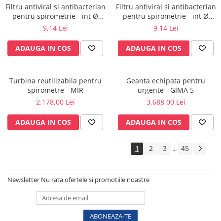
Filtru antiviral si antibacterian
Filtru antiviral si antibacterian
Sonde US
pentru spirometrie - int Ø
pentru spirometrie - int Ø
Vase
27,0 x ext Ø 30,0 mm / int Ø
27,0 x ext Ø 30,0 mm / int Ø
9,14 Lei
9,14 Lei
27,5 x ext Ø 30,0 mm
45,5 x ext Ø 48,0 mm
Spirometrie
ADAUGA IN COS
ADAUGA IN COS
Turbine
Spirometre
Filtre antibacteriene
Turbina reutilizabila pentru
Geanta echipata pentru
Piese bucale
spirometre - MIR
urgente - GIMA 5
2.178,00 Lei
3.688,00 Lei
Alte dispozitive respiratorii
Clesti nazali
ADAUGA IN COS
ADAUGA IN COS
Investigare si diagnostic
Dermatoscoape
1
2
3
45
...
Audiometre
Laringoscoape
Newsletter
Nu rata ofertele si promotiile noastre
Oglinzi/Lampi frontale
Diapazon
Set ORL/Oftalmo
Lampi examinare