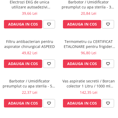
Electrozi EKG de unica
Barbotor / Umidificator
Perfuzomate
utilizare autoadezivi
preumplut cu apa sterila - 350
Injectomate
36x40mm cu capsa, pachet
ml - Amsino
39,66 Lei
20,84 Lei
100 buc.
CPAP si AUTOCPAP
ADAUGA IN COS
ADAUGA IN COS
Instrumentar
Instalatii gaze medicinale
Filtru antibacterian pentru
Termometru cu CERTIFICAT
Oxigenatoare
aspirator chirurgical ASPEED
ETALONARE pentru frigider,
Statii gaze medicinale
vitrine frigorifice,
49,82 Lei
96,80 Lei
congelatoare,autorizat BRML
Prize gaze medicinale
ADAUGA IN COS
ADAUGA IN COS
Regulatoare presiune gaze
medicinale
Butelii gaze medicale
Barbotor / Umidificator
Vas aspiratie secretii / Borcan
Carucioare butelii gaze
preumplut cu apa sterila - 550
colector 1 Litru / 1000 ml
Conectori gaze medicinale
ml - Amsino
pentru aspirator chirurgical -
22,37 Lei
142,35 Lei
autoclavabil 121°C - capac si
Componente statii gaze
accesorii incluse
ADAUGA IN COS
ADAUGA IN COS
Panouri control si alarmare
Console ATI si UPU
Dispozitive si sisteme de prindere /