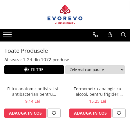
Toate Produsele
Medical
Nebulizatoare
Concentratoare oxigen
Toate Produsele
Dopplere
Afiseaza:
1-
24
din
1072
produse
Pulsoximetrie
FILTRE
Senzori SpO2
Pulsoximetre
Filtru anatomic antiviral si
Termometru analogic cu
Cabluri extensie
antibacterian pentru
alcool, pentru frigider,
Capnometre
spirometrie – int. Ø 27,5mm x
congelator, vitrina frigorifica -
9,14 Lei
15,25 Lei
ext. Ø 30,0mm
Möller Therm GmbH
Lampi operatie
ADAUGA IN COS
ADAUGA IN COS
Negatoscoape
Holter EKG