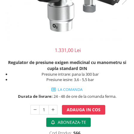
Perfuzomate
Injectomate
CPAP si AUTOCPAP
Instrumentar
Instalatii gaze medicinale
Oxigenatoare
1.331,00 Lei
Statii gaze medicinale
Regulator de presiune oxigen medicinal cu manometru si
Prize gaze medicinale
cupla standard DIN
Regulatoare presiune gaze
Presiune intrare: pana la 300 bar
medicinale
Presiune iesire: 3,6 - 5,5 bar
Butelii gaze medicale
LA COMANDA
Carucioare butelii gaze
Durata de livrare:
24 - 48 de ore de la comanda ferma.
Conectori gaze medicinale
ADAUGA IN COS
Componente statii gaze
Panouri control si alarmare
ABONEAZA-TE
Console ATI si UPU
Cod Produs:
S66
Dispozitive si sisteme de prindere /