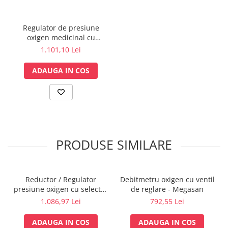
Sonde US
Vase
Regulator de presiune
Spirometrie
oxigen medicinal cu
manometru - VTI S26
1.101,10 Lei
Turbine
Spirometre
ADAUGA IN COS
Filtre antibacteriene
Piese bucale
Alte dispozitive respiratorii
Clesti nazali
Investigare si diagnostic
PRODUSE SIMILARE
Dermatoscoape
Audiometre
Laringoscoape
Reductor / Regulator
Debitmetru oxigen cu ventil
Oglinzi/Lampi frontale
presiune oxigen cu selector
de reglare - Megasan
de debit Mediselect II, cu
Diapazon
1.086,97 Lei
792,55 Lei
iesiri 9/16 si cupla rapida
Set ORL/Oftalmo
DIN
ADAUGA IN COS
ADAUGA IN COS
Lampi examinare