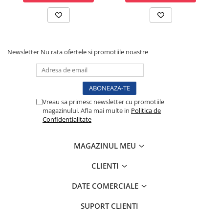
Testare reflexe
Lampi cu infrarosu
Electroencefalografe
Colposcoape
Newsletter
Nu rata ofertele si promotiile noastre
Osteodensitometre
Stetoscoape
Tensiometre
Oftalmoscoape
Vreau sa primesc newsletter cu promotiile
magazinului. Afla mai multe in
Politica de
Otoscoape
Confidentialitate
Ingrijirea sanatatii
Aparate apnee
MAGAZINUL MEU
Aparate aerosoli
CLIENTI
Aparate masaj
Cantare
DATE COMERCIALE
Glucometre
Ingrijire personala
SUPORT CLIENTI
Perne si paturi electrice