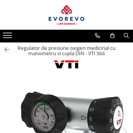
Toate Produsele
Medical
Nebulizatoare
Regulator de presiune oxigen medicinal cu
Concentratoare oxigen
manometru si cupla DIN - VTI S66
Dopplere
Pulsoximetrie
Senzori SpO2
Pulsoximetre
Cabluri extensie
Capnometre
Lampi operatie
Negatoscoape
Holter EKG