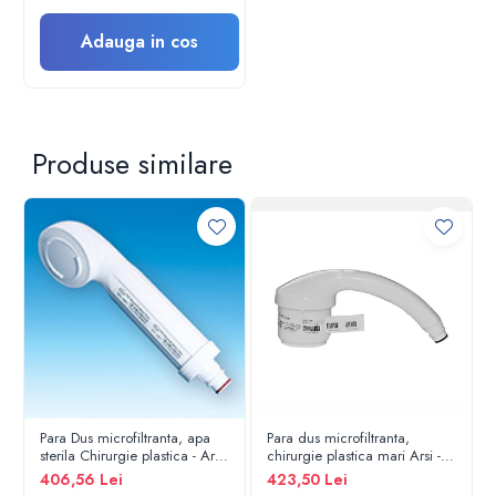
Electroencefalografe
Colposcoape
Adauga in cos
Osteodensitometre
Stetoscoape
Tensiometre
Oftalmoscoape
Produse similare
Otoscoape
Ingrijirea sanatatii
Aparate apnee
Aparate aerosoli
Aparate masaj
Cantare
Glucometre
Ingrijire personala
Perne si paturi electrice
Para Dus microfiltranta, apa
Para dus microfiltranta,
Perne ortopedice
sterila Chirurgie plastica - Arsi
chirurgie plastica mari Arsi -
Tensiometre
- 31 de zile
92 de zile fara sterilizare
406,56 Lei
423,50 Lei