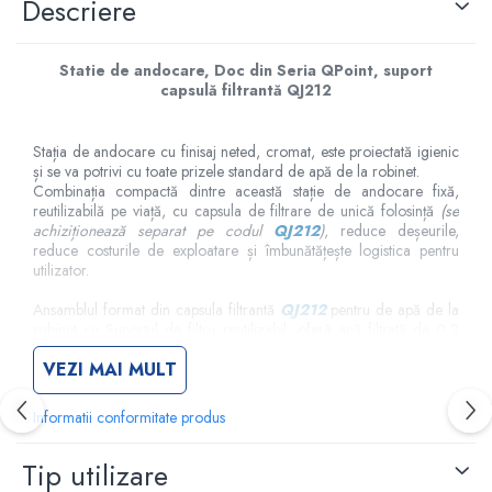
Descriere
Criocautere
Consumabile medicale si Accesorii
Statie de andocare, Doc din Seria QPoint, suport
cutii medicamente
capsulă filtrantă QJ212
Electrozi
Hartie
Stația de andocare cu finisaj neted, cromat, este proiectată igienic
și se va potrivi cu toate prizele standard de apă de la robinet.
Accesorii pentru perfuzie
Combinația compactă dintre această stație de andocare fixă,
Geluri
reutilizabilă ​​pe viață, cu capsula de filtrare de unică folosință
(se
achiziționează separat pe codul
QJ212
)
, reduce deșeurile,
Filtre antibacteriene si antivirale
reduce costurile de exploatare și îmbunătățește logistica pentru
Garouri
utilizator.
Ochelari de protectie
Ansamblul format din capsula filtrantă
QJ212
pentru de apă de la
Gel ECO
robinet cu Suportul de filtru reutilizabil, oferă apă filtrată de 0,2
Cabluri EKG (10 fire)
μm, de calitate, sterilizată.
VEZI MAI MULT
Electrozi ECG / EKG
(Capsula filtrantă reține ciupercile, protozoarele și bacteriile
Sonde TOCO
precum Legionella spp., Pseudomonas spp., Mycobacteria non-
Informatii conformitate produs
tuberculoasă și Escherichia coli fără restricții de volum).
Sonde US
Vase
Tip utilizare
O combinație a aditivului bacteriostatic fără leșiere, cu eficacitate
>99% și protecție interioară a membranei din capsula filtrantă,
Spirometrie