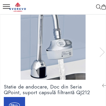
Medical
Metrologie
Nebulizatoare
Termometre
Concentratoare oxigen
Higrometre
Dopplere
Termohigrometre
Pulsoximetrie
Cronometre
Senzori SpO2
Pulsoximetre
Cabluri extensie
Capnometre
Lampi operatie
Statie de andocare, Doc din Seria
Negatoscoape
QPoint, suport capsulă filtrantă QJ212
Holter EKG
Perfuzomate