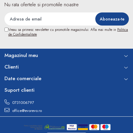
Termometre
Nu rata ofertele si promotiile noastre
Umidificatoare
Monitorizare somn
Masurare
Vreau sa primesc newsletter cu promotiile magazinului. Afla mai multe in
Politica
Cantare
de Confidentialitate
Taliometre / Pediometre
Masurare corporala
Magazinul meu
Alcoolmetre
Prim ajutor, urgenta & reanimare
Clienti
Targi urgente
Date comerciale
Truse urgente
Genti urgente
Suport clienti
Gulere cervicale
0731006797
Masti
office@evorevo.ro
Rucsacuri
Foarfece
Truse pentru resuscitare / reanimare