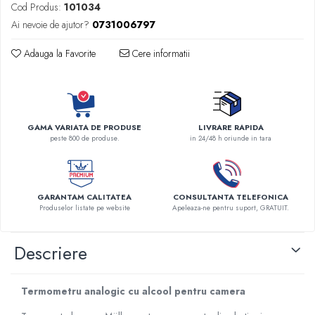
Cod Produs:
101034
Robineti
Ai nevoie de ajutor?
0731006797
Accesorii vase
Tevi cupru si accesorii
Adauga la Favorite
Cere informatii
Console tavan sali operatie
Lavoare apa sterila
Lavoare chirurgicale
Adaptori/cuple
GAMA VARIATA DE PRODUSE
LIVRARE RAPIDA
peste 800 de produse.
in 24/48 h oriunde in tara
Capsule, filtre finale apa sterila
Prefiltre lavoare
Electrochirurgie
GARANTAM CALITATEA
CONSULTANTA TELEFONICA
Manere pentru electrocautere
Produselor listate pe website
Apeleaza-ne pentru suport, GRATUIT.
Cabluri pentru pensele bipolare
Cabluri conectare electrozi neutri
Descriere
Electrozi neutri
Electrocautere
Termometru analogic cu alcool pentru camera
Radiocautere
Aspiratoare de fum