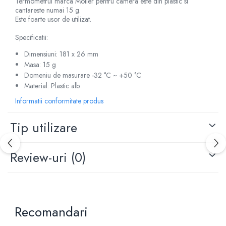
Termometrul marca Möller pentru camera este din plastic si
cantareste numai 15 g.
Criocautere
Este foarte usor de utilizat.
Consumabile medicale si Accesorii
Specificatii:
cutii medicamente
Dimensiuni: 181 x 26 mm
Electrozi
Masa: 15 g
Hartie
Domeniu de masurare -32 °C ~ +50 °C
Accesorii pentru perfuzie
Material: Plastic alb
Geluri
Informatii conformitate produs
Filtre antibacteriene si antivirale
Garouri
Tip utilizare
Ochelari de protectie
Gel ECO
Review-uri
(0)
Cabluri EKG (10 fire)
Electrozi ECG / EKG
Sonde TOCO
Sonde US
Recomandari
Vase
Spirometrie