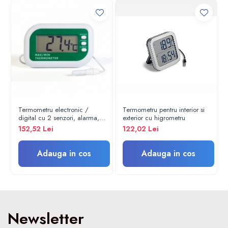
Electroencefalografe
Colposcoape
Osteodensitometre
Stetoscoape
Tensiometre
Oftalmoscoape
Otoscoape
Ingrijirea sanatatii
Aparate apnee
Termometru electronic /
Termometru pentru interior si
digital cu 2 senzori, alarma,
exterior cu higrometru
Aparate aerosoli
valori min/max
152,52 Lei
122,02 Lei
Aparate masaj
Cantare
Adauga in cos
Adauga in cos
Glucometre
Ingrijire personala
Perne si paturi electrice
Perne ortopedice
Newsletter
Tensiometre