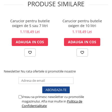
PRODUSE SIMILARE
Tensiometre
Termometre
Umidificatoare
Carucior pentru butelie
Carucior pentru butelie
Monitorizare somn
oxigen de 5 sau 7 litri
oxigen de 10 litri
Masurare
1.118,49 Lei
1.118,49 Lei
Cantare
ADAUGA IN COS
ADAUGA IN COS
Taliometre / Pediometre
Masurare corporala
Alcoolmetre
Prim ajutor, urgenta & reanimare
Targi urgente
Newsletter
Nu rata ofertele si promotiile noastre
Truse urgente
Genti urgente
Gulere cervicale
Vreau sa primesc newsletter cu promotiile
Masti
magazinului. Afla mai multe in
Politica de
Rucsacuri
Confidentialitate
Foarfece