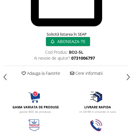
Radiocautere
Aspiratoare de fum
Criocautere
Consumabile medicale si Accesorii
Solicită listarea în SEAP
cutii medicamente
ABONEAZA-TE
Electrozi
Hartie
Cod Produs:
BO2-5L
Ai nevoie de ajutor?
0731006797
Accesorii pentru perfuzie
Geluri
Adauga la Favorite
Cere informatii
Filtre antibacteriene si antivirale
Garouri
Ochelari de protectie
Gel ECO
Cabluri EKG (10 fire)
GAMA VARIATA DE PRODUSE
LIVRARE RAPIDA
peste 800 de produse.
in 24/48 h oriunde in tara
Electrozi ECG / EKG
Sonde TOCO
Sonde US