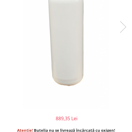
Injectomate
CPAP si AUTOCPAP
Instrumentar
Instalatii gaze medicinale
Oxigenatoare
Statii gaze medicinale
Prize gaze medicinale
Regulatoare presiune gaze
medicinale
Butelii gaze medicale
Carucioare butelii gaze
Conectori gaze medicinale
Componente statii gaze
Panouri control si alarmare
Console ATI si UPU
889,35 Lei
Dispozitive si sisteme de prindere /
fixare
Atenție!
Butelia nu se livrează încărcată cu oxigen!