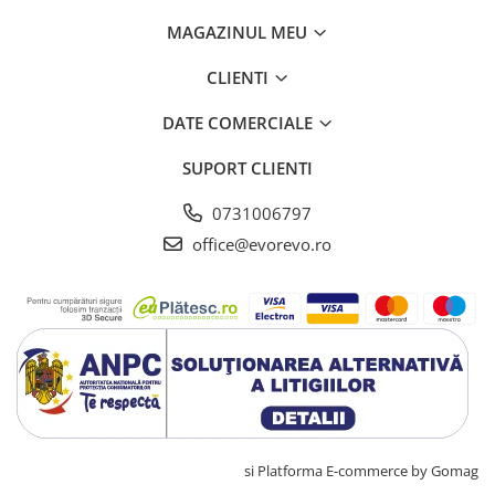
Truse pentru resuscitare /
MAGAZINUL MEU
reanimare
Protectie si acoperiri in urgente
CLIENTI
Aparatura si echipamente
DATE COMERCIALE
Protectie personal
Sterilizare
SUPORT CLIENTI
Casolete sterilizare
0731006797
Pungi sterilizare
office@evorevo.ro
Indicatori sterilizare
Masini sigilat si taiat pungi
Lampi germicide
Sterilizatoare
Lampi bactericide
Mobilier medical
Canapele consultatii
Dulapuri
Creat cu ❤ și cu 🧠 de TrifanDan.ro
si
Platforma E-commerce by Gomag
instrumente/medicamente