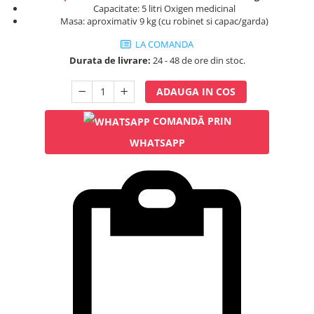
Rampa gaze medicale pat pacient
Capacitate: 5 litri Oxigen medicinal
Masa: aproximativ 9 kg (cu robinet si capac/garda)
Rampa iluminat alarmare
Robineti
LA COMANDA
Accesorii vase
Durata de livrare:
24 - 48 de ore din stoc.
Tevi cupru si accesorii
ADAUGA IN COS
Console tavan sali operatie
Lavoare apa sterila
COMANDĂ PRIN
Lavoare chirurgicale
WHATSAPP
Adaptori/cuple
Capsule, filtre finale apa sterila
Prefiltre lavoare
Electrochirurgie
Manere pentru electrocautere
Cabluri pentru pensele bipolare
Cabluri conectare electrozi neutri
Electrozi neutri
Electrocautere