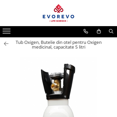
Medical
Metrologie
Nebulizatoare
Termometre
Concentratoare oxigen
Higrometre
Dopplere
Termohigrometre
Tub Oxigen, Butelie din otel pentru Oxigen
medicinal, capacitate 5 litri
Pulsoximetrie
Cronometre
Senzori SpO2
Pulsoximetre
Cabluri extensie
Capnometre
Lampi operatie
Negatoscoape
Holter EKG
Perfuzomate