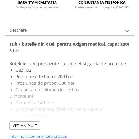
GARANTAM CALITATEA
CONSULTANTA TELEFONICA
Vase
Produselor listate pe website
Apeleaza-ne pentru suport, GRATUIT.
Spirometrie
Turbine
Spirometre
Descriere
Filtre antibacteriene
Tub / butelie din otel, pentru oxigen medical, capacitate
Piese bucale
5 litri
Alte dispozitive respiratorii
Clesti nazali
Buteliile sunt prevazute cu robinet si garda de protectie.
Investigare si diagnostic
Gaz: O2
Presiunea de lucru: 200 bar
Dermatoscoape
Presiunea de proba: 300 bar
Audiometre
Capacitatea volumetrica: 5 litri
Laringoscoape
Dimensiuni:
Diametru: 140 mm
Oglinzi/Lampi frontale
Lungime nominala (fara robinet si capac /
Diapazon
garda): 450 mm
Set ORL/Oftalmo
Masa: aproximativ 9 kg (cu robinet si capac / garda)
VEZI MAI MULT
Lampi examinare
Material: 34CrMo4
Robinet oxigen: conexiune G3/4”
Testare reflexe
Informatii conformitate produs