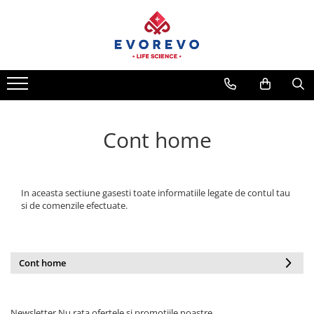
Toate Produsele
Medical
Nebulizatoare
Concentratoare oxigen
Cont home
Dopplere
Pulsoximetrie
Senzori SpO2
In aceasta sectiune gasesti toate informatiile legate de contul tau
Pulsoximetre
si de comenzile efectuate.
Cabluri extensie
Capnometre
Lampi operatie
Cont home
Negatoscoape
Holter EKG
Newsletter
Nu rata ofertele si promotiile noastre