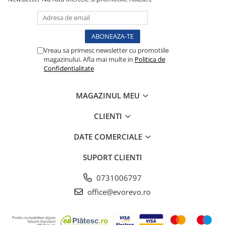
Perfuzomate
Injectomate
CPAP si AUTOCPAP
Vreau sa primesc newsletter cu promotiile
Instrumentar
magazinului. Afla mai multe in
Politica de
Instalatii gaze medicinale
Confidentialitate
Oxigenatoare
MAGAZINUL MEU
Statii gaze medicinale
Prize gaze medicinale
CLIENTI
Regulatoare presiune gaze
medicinale
DATE COMERCIALE
Butelii gaze medicale
SUPORT CLIENTI
Carucioare butelii gaze
Conectori gaze medicinale
0731006797
Componente statii gaze
office@evorevo.ro
Panouri control si alarmare
Console ATI si UPU
Dispozitive si sisteme de prindere /