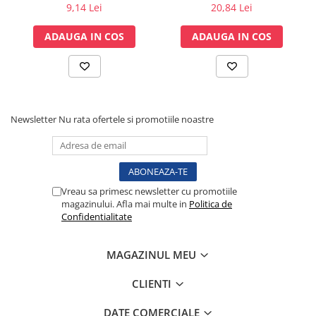
spirometrie – int. Ø 27,5mm
350 ml - Amsino
9,14 Lei
20,84 Lei
Vase
x ext. Ø 30,0mm
Spirometrie
ADAUGA IN COS
ADAUGA IN COS
Turbine
Spirometre
Filtre antibacteriene
Piese bucale
Newsletter
Nu rata ofertele si promotiile noastre
Alte dispozitive respiratorii
Clesti nazali
Investigare si diagnostic
Dermatoscoape
Vreau sa primesc newsletter cu promotiile
Audiometre
magazinului. Afla mai multe in
Politica de
Laringoscoape
Confidentialitate
Oglinzi/Lampi frontale
Diapazon
MAGAZINUL MEU
Set ORL/Oftalmo
CLIENTI
Lampi examinare
Testare reflexe
DATE COMERCIALE