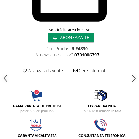
Rampa gaze medicale pat pacient
Rampa iluminat alarmare
Robineti
Accesorii vase
Solicită listarea în SEAP
Tevi cupru si accesorii
ABONEAZA-TE
Console tavan sali operatie
Cod Produs:
R F4830
Lavoare apa sterila
Ai nevoie de ajutor?
0731006797
Lavoare chirurgicale
Adaptori/cuple
Adauga la Favorite
Cere informatii
Capsule, filtre finale apa sterila
Prefiltre lavoare
Electrochirurgie
Manere pentru electrocautere
GAMA VARIATA DE PRODUSE
LIVRARE RAPIDA
Cabluri pentru pensele bipolare
peste 800 de produse.
in 24/48 h oriunde in tara
Cabluri conectare electrozi neutri
Electrozi neutri
Electrocautere
GARANTAM CALITATEA
CONSULTANTA TELEFONICA