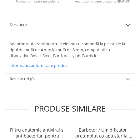
Produselor listate pe website
Apeleaza-ne pentru suport, GRATUIT.
Radiocautere
Aspiratoare de fum
Criocautere
Descriere
Consumabile medicale si Accesorii
cutii medicamente
Adaptor reutilizabil pentru creioane cu comandă la picior, de la
Electrozi
tipul de mufă de 4 mm la mufă de 8 mm, compatibil cu
Hartie
dispozitive Bovie, Soxil, Bard, Valleylab, Burdick.
Accesorii pentru perfuzie
Informatii conformitate produs
Geluri
Filtre antibacteriene si antivirale
Review-uri
(0)
Garouri
Ochelari de protectie
Gel ECO
PRODUSE SIMILARE
Cabluri EKG (10 fire)
Electrozi ECG / EKG
Sonde TOCO
Filtru anatomic antiviral si
Barbotor / Umidificator
Sonde US
antibacterian pentru
preumplut cu apa sterila -