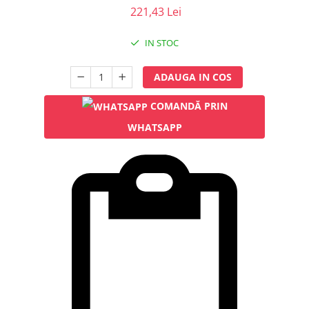
Injectomate
221,43 Lei
CPAP si AUTOCPAP
IN STOC
Instrumentar
Instalatii gaze medicinale
ADAUGA IN COS
Oxigenatoare
COMANDĂ PRIN
Statii gaze medicinale
Prize gaze medicinale
WHATSAPP
Regulatoare presiune gaze
medicinale
Butelii gaze medicale
Carucioare butelii gaze
Conectori gaze medicinale
Componente statii gaze
Panouri control si alarmare
Console ATI si UPU
Dispozitive si sisteme de prindere /
fixare