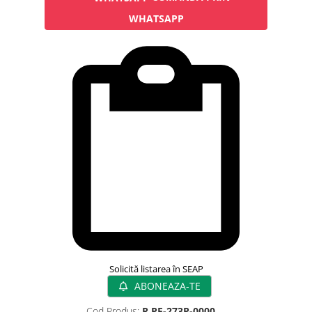
Rampa gaze medicale pat pacient
WHATSAPP
Rampa iluminat alarmare
Robineti
Accesorii vase
Tevi cupru si accesorii
Console tavan sali operatie
Lavoare apa sterila
Lavoare chirurgicale
Adaptori/cuple
Capsule, filtre finale apa sterila
Prefiltre lavoare
Electrochirurgie
Manere pentru electrocautere
Cabluri pentru pensele bipolare
Cabluri conectare electrozi neutri
Solicită listarea în SEAP
Electrozi neutri
ABONEAZA-TE
Electrocautere
Cod Produs:
R PF-273P-0000