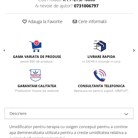
Radiocautere
Ai nevoie de ajutor?
0731006797
Aspiratoare de fum
Criocautere
Adauga la Favorite
Cere informatii
Consumabile medicale si Accesorii
cutii medicamente
Electrozi
Hartie
GAMA VARIATA DE PRODUSE
LIVRARE RAPIDA
Accesorii pentru perfuzie
peste 800 de produse.
in 24/48 h oriunde in tara
Geluri
Filtre antibacteriene si antivirale
Garouri
GARANTAM CALITATEA
CONSULTANTA TELEFONICA
Produselor listate pe website
Apeleaza-ne pentru suport, GRATUIT.
Ochelari de protectie
Gel ECO
Cabluri EKG (10 fire)
Descriere
Electrozi ECG / EKG
Sonde TOCO
Umidificator pentru terapia cu oxigen conceput pentru a contine
apa demineralizata utilizata pentru a creste umiditatea relativa a
Sonde US