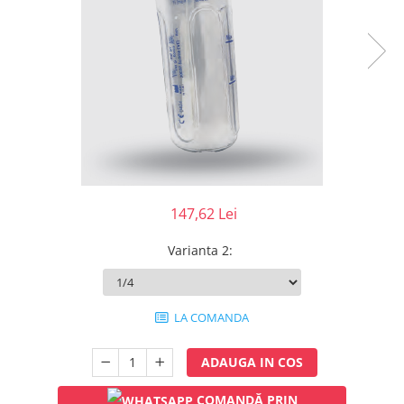
Injectomate
CPAP si AUTOCPAP
Instrumentar
Instalatii gaze medicinale
Oxigenatoare
Statii gaze medicinale
Prize gaze medicinale
Regulatoare presiune gaze
medicinale
147,62 Lei
Butelii gaze medicale
Varianta 2
:
Carucioare butelii gaze
Conectori gaze medicinale
Componente statii gaze
LA COMANDA
Panouri control si alarmare
Console ATI si UPU
ADAUGA IN COS
Dispozitive si sisteme de prindere /
fixare
COMANDĂ PRIN