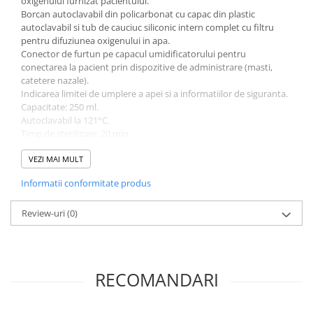
oxigenului furnizat pacientului.
Vase
Borcan autoclavabil din policarbonat cu capac din plastic
Spirometrie
autoclavabil si tub de cauciuc siliconic intern complet cu filtru
pentru difuziunea oxigenului in apa.
Turbine
Conector de furtun pe capacul umidificatorului pentru
Spirometre
conectarea la pacient prin dispozitive de administrare (masti,
catetere nazale).
Filtre antibacteriene
Indicarea limitei de umplere a apei si a informatiilor de siguranta.
Piese bucale
Capacitate: 250 ml.
Alte dispozitive respiratorii
Autoclavabil la 121°C.
Timp de sterilizare: 20 min.
Clesti nazali
Presiune maxima: 500 kPa.
Investigare si diagnostic
Debit maxim: 50 Nl/min.
VEZI MAI MULT
Dermatoscoape
Informatii conformitate produs
Audiometre
Review-uri
(0)
Laringoscoape
Oglinzi/Lampi frontale
Diapazon
Set ORL/Oftalmo
RECOMANDARI
Lampi examinare
Testare reflexe