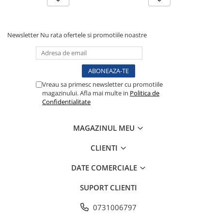
Tensiometre
Termometre
Umidificatoare
Newsletter
Nu rata ofertele si promotiile noastre
Monitorizare somn
Masurare
Cantare
Vreau sa primesc newsletter cu promotiile
Taliometre / Pediometre
magazinului. Afla mai multe in
Politica de
Masurare corporala
Confidentialitate
Alcoolmetre
Prim ajutor, urgenta & reanimare
MAGAZINUL MEU
Targi urgente
CLIENTI
Truse urgente
Genti urgente
DATE COMERCIALE
Gulere cervicale
SUPORT CLIENTI
Masti
Rucsacuri
0731006797
Foarfece