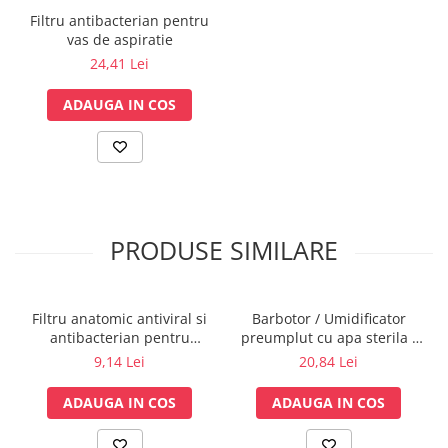
Lampi cu infrarosu
Filtru antibacterian pentru
vas de aspiratie
Electroencefalografe
24,41 Lei
Colposcoape
Osteodensitometre
ADAUGA IN COS
Stetoscoape
Tensiometre
Oftalmoscoape
Otoscoape
Ingrijirea sanatatii
PRODUSE SIMILARE
Aparate apnee
Aparate aerosoli
Aparate masaj
Filtru anatomic antiviral si
Barbotor / Umidificator
Cantare
antibacterian pentru
preumplut cu apa sterila -
spirometrie – int. Ø 27,5mm
350 ml - Amsino
Glucometre
9,14 Lei
20,84 Lei
x ext. Ø 30,0mm
Ingrijire personala
ADAUGA IN COS
ADAUGA IN COS
Perne si paturi electrice
Perne ortopedice