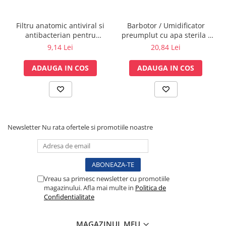
Tensiometre
Termometre
Filtru anatomic antiviral si
Barbotor / Umidificator
Umidificatoare
antibacterian pentru
preumplut cu apa sterila -
spirometrie – int. Ø 27,5mm
350 ml - Amsino
Monitorizare somn
9,14 Lei
20,84 Lei
x ext. Ø 30,0mm
Masurare
ADAUGA IN COS
ADAUGA IN COS
Cantare
Taliometre / Pediometre
Masurare corporala
Alcoolmetre
Newsletter
Nu rata ofertele si promotiile noastre
Prim ajutor, urgenta & reanimare
Targi urgente
Truse urgente
Genti urgente
Vreau sa primesc newsletter cu promotiile
Gulere cervicale
magazinului. Afla mai multe in
Politica de
Masti
Confidentialitate
Rucsacuri
Foarfece
MAGAZINUL MEU