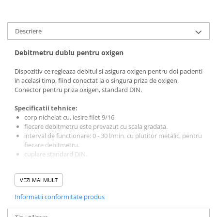
Vase
Spirometrie
Descriere
Turbine
Spirometre
Debitmetru dublu pentru oxigen
Filtre antibacteriene
Piese bucale
Dispozitiv ce regleaza debitul si asigura oxigen pentru doi pacienti
in acelasi timp, fiind conectat la o singura priza de oxigen.
Alte dispozitive respiratorii
Conector pentru priza oxigen, standard DIN.
Clesti nazali
Specificatii tehnice:
Investigare si diagnostic
corp nichelat cu, iesire filet 9/16
Dermatoscoape
fiecare debitmetru este prevazut cu scala gradata.
interval de functionare: 0 - 30 l/min. cu plutitor metalic, pentru
Audiometre
fiecare debitmetru.
Laringoscoape
cuplare standard DIN.
Oglinzi/Lampi frontale
Nota:
Imaginea produsului are caracter informativ, orientativ.
Diapazon
VEZI MAI MULT
Set ORL/Oftalmo
Informatii conformitate produs
Lampi examinare
Testare reflexe