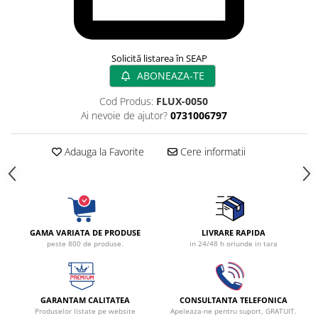
Radiocautere
Aspiratoare de fum
Criocautere
Solicită listarea în SEAP
Consumabile medicale si Accesorii
ABONEAZA-TE
cutii medicamente
Cod Produs:
FLUX-0050
Electrozi
Ai nevoie de ajutor?
0731006797
Hartie
Accesorii pentru perfuzie
Adauga la Favorite
Cere informatii
Geluri
Filtre antibacteriene si antivirale
Garouri
Ochelari de protectie
Gel ECO
GAMA VARIATA DE PRODUSE
LIVRARE RAPIDA
peste 800 de produse.
in 24/48 h oriunde in tara
Cabluri EKG (10 fire)
Electrozi ECG / EKG
Sonde TOCO
GARANTAM CALITATEA
CONSULTANTA TELEFONICA
Sonde US
Produselor listate pe website
Apeleaza-ne pentru suport, GRATUIT.