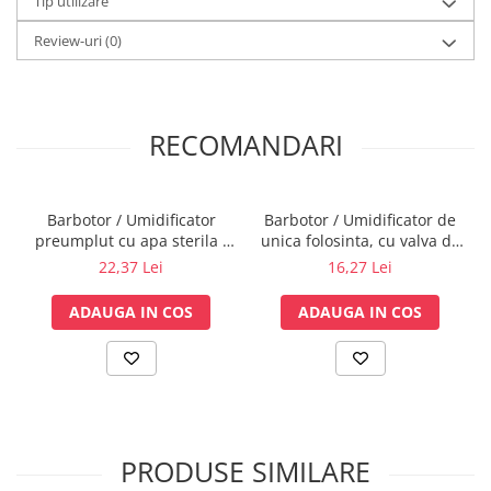
Tip utilizare
Lampi cu infrarosu
Review-uri
(0)
Electroencefalografe
Colposcoape
Osteodensitometre
Stetoscoape
RECOMANDARI
Tensiometre
Oftalmoscoape
Otoscoape
Barbotor / Umidificator
Barbotor / Umidificator de
preumplut cu apa sterila -
unica folosinta, cu valva de
Ingrijirea sanatatii
550 ml - Amsino
siguranta - OS/17-6
22,37 Lei
16,27 Lei
Aparate apnee
Aparate aerosoli
ADAUGA IN COS
ADAUGA IN COS
Aparate masaj
Cantare
Glucometre
Ingrijire personala
Perne si paturi electrice
PRODUSE SIMILARE
Perne ortopedice