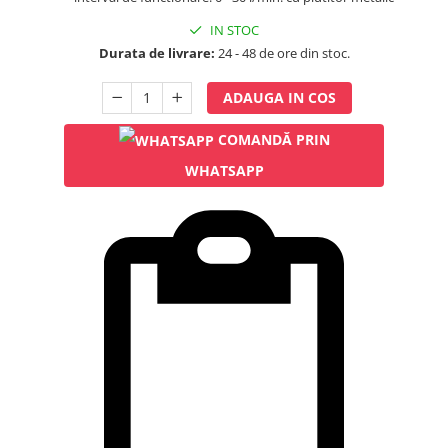
Rampa gaze medicale pat pacient
IN STOC
Rampa iluminat alarmare
Durata de livrare:
24 - 48 de ore din stoc.
Robineti
Accesorii vase
ADAUGA IN COS
Tevi cupru si accesorii
Console tavan sali operatie
COMANDĂ PRIN
Lavoare apa sterila
WHATSAPP
Lavoare chirurgicale
Adaptori/cuple
Capsule, filtre finale apa sterila
Prefiltre lavoare
Electrochirurgie
Manere pentru electrocautere
Cabluri pentru pensele bipolare
Cabluri conectare electrozi neutri
Electrozi neutri
Electrocautere