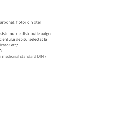
arbonat, flotor din oțel
 sistemul de distributie oxigen
entului debitul selectat la
icator etc
;
C;
en medicinal standard DIN /