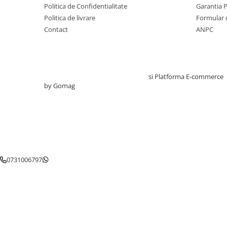
Politica de Confidentialitate
Garantia 
Testare reflexe
Politica de livrare
Formular 
Lampi cu infrarosu
Contact
ANPC
Electroencefalografe
Colposcoape
Osteodensitometre
Creat cu ❤ și cu 🧠 de TrifanDan.ro
si
Platforma E-commerce
Stetoscoape
by Gomag
Tensiometre
Oftalmoscoape
Otoscoape
Ingrijirea sanatatii
Aparate apnee
0731006797
Aparate aerosoli
Aparate masaj
Cantare
Glucometre
Ingrijire personala
Perne si paturi electrice