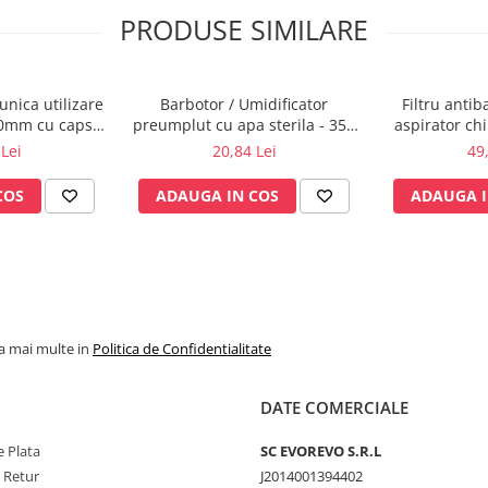
PRODUSE SIMILARE
unica utilizare
Barbotor / Umidificator
Filtru anti
40mm cu capsa,
preumplut cu apa sterila - 350
aspirator ch
00 buc.
ml - Amsino
Lei
20,84 Lei
49
COS
ADAUGA IN COS
ADAUGA I
la mai multe in
Politica de Confidentialitate
DATE COMERCIALE
 Plata
SC​ ​EVOREVO​ ​S.R.L
e Retur
J2014001394402