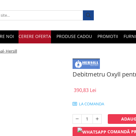
RE NOI
CERERE OFERTA
PRODUSE CADOU
PROMOTII
FURNI
l- Hersill
Debitmetru Oxyll pentr
390,83 Lei
LA COMANDA
ADAUG
COMANDĂ PR