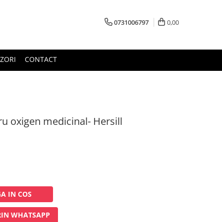
0731006797
0,00
ZORI
CONTACT
u oxigen medicinal- Hersill
A IN COS
IN WHATSAPP