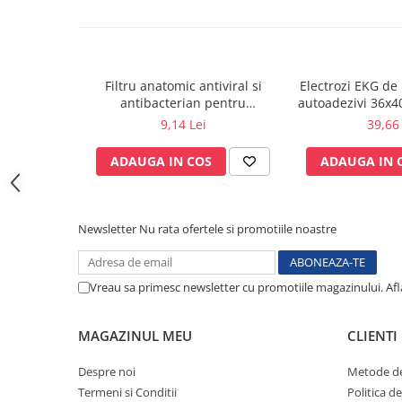
Sonde US
Vase
Spirometrie
Filtru anatomic antiviral si
Electrozi EKG de 
Turbine
antibacterian pentru
autoadezivi 36x
Spirometre
spirometrie – int. Ø 27,5mm x
pachet 1
9,14 Lei
39,66 
ext. Ø 30,0mm
Filtre antibacteriene
ADAUGA IN COS
ADAUGA IN 
Piese bucale
Alte dispozitive respiratorii
Clesti nazali
Newsletter
Nu rata ofertele si promotiile noastre
Investigare si diagnostic
Dermatoscoape
Audiometre
Vreau sa primesc newsletter cu promotiile magazinului. Af
Laringoscoape
Oglinzi/Lampi frontale
MAGAZINUL MEU
CLIENTI
Diapazon
Despre noi
Metode de
Set ORL/Oftalmo
Termeni si Conditii
Politica d
Lampi examinare