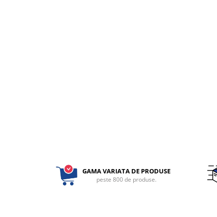
fixare
Rampa gaze medicale pat pacient
Rampa iluminat alarmare
Robineti
Accesorii vase
Tevi cupru si accesorii
Console tavan sali operatie
Lavoare apa sterila
Lavoare chirurgicale
Adaptori/cuple
Capsule, filtre finale apa sterila
Prefiltre lavoare
Electrochirurgie
GAMA VARIATA DE PRODUSE
Manere pentru electrocautere
peste 800 de produse.
Cabluri pentru pensele bipolare
Cabluri conectare electrozi neutri
Electrozi neutri