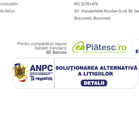
Produselor
RO 32761476
de Retur
Str. Haralambie Nicolae G-ral 39, Se
Bucuresti, Bucuresti