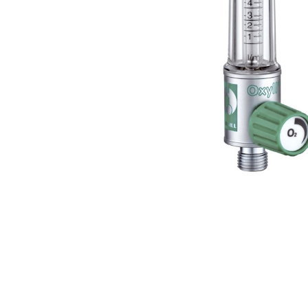
Perfuzomate
Injectomate
CPAP si AUTOCPAP
Instrumentar
Instalatii gaze medicinale
Oxigenatoare
Statii gaze medicinale
Prize gaze medicinale
Regulatoare presiune gaze
medicinale
Butelii gaze medicale
Carucioare butelii gaze
Conectori gaze medicinale
Componente statii gaze
Panouri control si alarmare
Console ATI si UPU
Dispozitive si sisteme de prindere /