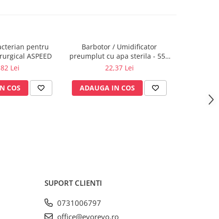
bacterian pentru
Barbotor / Umidificator
Priza oxig
irurgical ASPEED
preumplut cu apa sterila - 550
ml - Amsino
,82 Lei
22,37 Lei
N COS
ADAUGA IN COS
ADAUG
SUPORT CLIENTI
0731006797
office@evorevo.ro