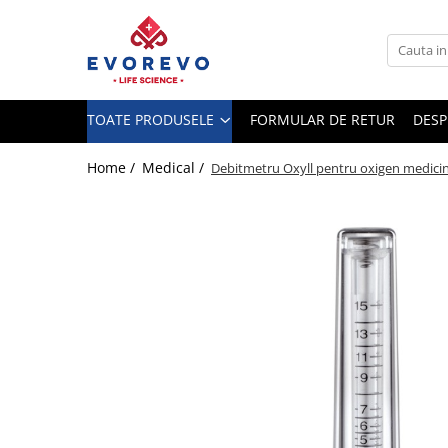
Toate Produsele
Medical
TOATE PRODUSELE
FORMULAR DE RETUR
DESP
Nebulizatoare
Concentratoare oxigen
Home /
Medical /
Debitmetru Oxyll pentru oxigen medicina
Dopplere
Pulsoximetrie
Senzori SpO2
Pulsoximetre
Cabluri extensie
Capnometre
Lampi operatie
Negatoscoape
Holter EKG