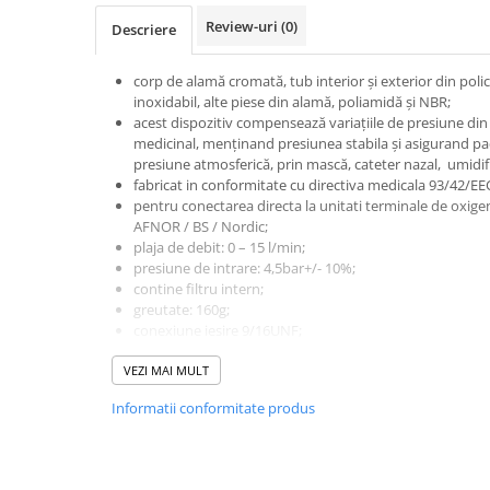
Electrocautere
Review-uri
(0)
Descriere
Radiocautere
Aspiratoare de fum
corp de alamă cromată, tub interior și exterior din polic
inoxidabil, alte piese din alamă, poliamidă și NBR;
Criocautere
acest dispozitiv compensează variațiile de presiune din
Consumabile medicale si Accesorii
medicinal, menținand presiunea stabila și asigurand paci
presiune atmosferică, prin mască, cateter nazal, umidif
cutii medicamente
fabricat in conformitate cu directiva medicala 93/42/EE
Electrozi
pentru conectarea directa la unitati terminale de oxig
AFNOR / BS / Nordic;
Hartie
plaja de debit: 0 – 15 l/min;
Accesorii pentru perfuzie
presiune de intrare: 4,5bar+/- 10%;
Geluri
contine filtru intern;
greutate: 160g;
Filtre antibacteriene si antivirale
conexiune iesire 9/16UNF;
Garouri
conector DIN
Ochelari de protectie
VEZI MAI MULT
Gel ECO
Informatii conformitate produs
Cabluri EKG (10 fire)
Electrozi ECG / EKG
Sonde TOCO