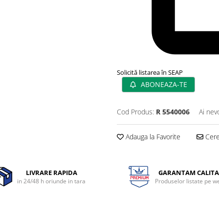
Solicită listarea în SEAP
ABONEAZA-TE
Cod Produs:
R 5540006
Ai nev
Adauga la Favorite
Cere 
LIVRARE RAPIDA
GARANTAM CALITA
in 24/48 h oriunde in tara
Produselor listate pe w