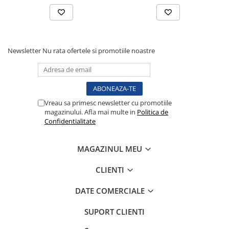
Tensiometre
Termometre
Umidificatoare
Monitorizare somn
Newsletter
Nu rata ofertele si promotiile noastre
Masurare
Cantare
Taliometre / Pediometre
Vreau sa primesc newsletter cu promotiile
Masurare corporala
magazinului. Afla mai multe in
Politica de
Alcoolmetre
Confidentialitate
Prim ajutor, urgenta & reanimare
Targi urgente
MAGAZINUL MEU
Truse urgente
CLIENTI
Genti urgente
Gulere cervicale
DATE COMERCIALE
Masti
SUPORT CLIENTI
Rucsacuri
Foarfece