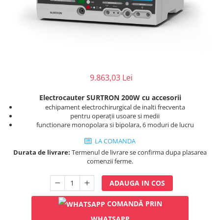
Injectomate
CPAP si AUTOCPAP
Instrumentar
Instalatii gaze medicinale
Oxigenatoare
9.863,03 Lei
Statii gaze medicinale
Prize gaze medicinale
Electrocauter SURTRON 200W cu accesorii
Regulatoare presiune gaze
echipament electrochirurgical de inalti frecventa
medicinale
pentru operații usoare si medii
functionare monopolara si bipolara, 6 moduri de lucru
Butelii gaze medicale
Carucioare butelii gaze
LA COMANDA
Conectori gaze medicinale
Durata de livrare:
Termenul de livrare se confirma dupa plasarea
comenzii ferme.
Componente statii gaze
Panouri control si alarmare
ADAUGA IN COS
Console ATI si UPU
Dispozitive si sisteme de prindere /
COMANDĂ PRIN
fixare
WHATSAPP