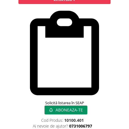
Rampa gaze medicale pat pacient
Rampa iluminat alarmare
Robineti
Accesorii vase
Tevi cupru si accesorii
Console tavan sali operatie
Lavoare apa sterila
Lavoare chirurgicale
Adaptori/cuple
Capsule, filtre finale apa sterila
Prefiltre lavoare
Electrochirurgie
Manere pentru electrocautere
Cabluri pentru pensele bipolare
Solicită listarea în SEAP
ABONEAZA-TE
Cabluri conectare electrozi neutri
Electrozi neutri
Cod Produs:
10100.401
Electrocautere
Ai nevoie de ajutor?
0731006797