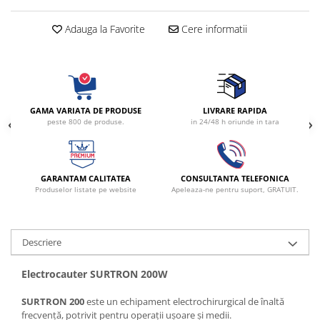
Radiocautere
Aspiratoare de fum
Adauga la Favorite
Cere informatii
Criocautere
Consumabile medicale si Accesorii
cutii medicamente
Electrozi
GAMA VARIATA DE PRODUSE
LIVRARE RAPIDA
peste 800 de produse.
in 24/48 h oriunde in tara
Hartie
Accesorii pentru perfuzie
Geluri
GARANTAM CALITATEA
CONSULTANTA TELEFONICA
Filtre antibacteriene si antivirale
Produselor listate pe website
Apeleaza-ne pentru suport, GRATUIT.
Garouri
Ochelari de protectie
Gel ECO
Descriere
Cabluri EKG (10 fire)
Electrozi ECG / EKG
Electrocauter SURTRON 200W
Sonde TOCO
SURTRON 200
este un echipament electrochirurgical de înaltă
Sonde US
frecvență, potrivit pentru operații ușoare și medii.